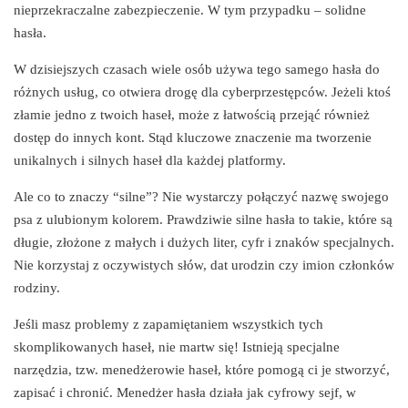
nieprzekraczalne zabezpieczenie. W tym przypadku – solidne
hasła.
W dzisiejszych czasach wiele osób używa tego samego hasła do
różnych usług, co otwiera drogę dla cyberprzestępców. Jeżeli ktoś
złamie jedno z twoich haseł, może z łatwością przejąć również
dostęp do innych kont. Stąd kluczowe znaczenie ma tworzenie
unikalnych i silnych haseł dla każdej platformy.
Ale co to znaczy “silne”? Nie wystarczy połączyć nazwę swojego
psa z ulubionym kolorem. Prawdziwie silne hasła to takie, które są
długie, złożone z małych i dużych liter, cyfr i znaków specjalnych.
Nie korzystaj z oczywistych słów, dat urodzin czy imion członków
rodziny.
Jeśli masz problemy z zapamiętaniem wszystkich tych
skomplikowanych haseł, nie martw się! Istnieją specjalne
narzędzia, tzw. menedżerowie haseł, które pomogą ci je stworzyć,
zapisać i chronić. Menedżer hasła działa jak cyfrowy sejf, w