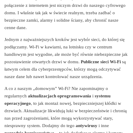
połączenie z internetem jest niczym drzwi do naszego cyfrowego
domu. I właśnie tak jak w świecie realnym, trzeba zadbać o
bezpieczne zamki, alarmy i solidne ściany, aby chronić nasze
cenne dane.
Jednym z najważniejszych kroków jest wybór sieci, do której się
podłączamy. Wi-Fi w kawiarni, na lotnisku czy w centrum
handlowym jest wygodne, ale może być równie niebezpieczne jak
pozostawienie otwartych drzwi w domu.
Publiczne sieci Wi-Fi
są
łatwym celem dla cyberprzestępców, którzy mogą odczytywać
nasze dane lub nawet kontrolować nasze urządzenia.
A co z naszym „domowym” Wi-Fi? Nie zapominajmy o
regularnych
aktualizacjach oprogramowania
i
systemu
operacyjnego
, to jak montaż nowej, bezpieczniejszej kłódki w
drzwiach. Aktualizacje likwidują luki w bezpieczeństwie i chronią
nas przed zagrożeniami, które mogą wykorzystywać stary,
niesprawny system. Dodajmy do tego
antywirusy
i inne
narzędzia bezpieczeństwa
– to jak dodatkowe alarmy i kamery