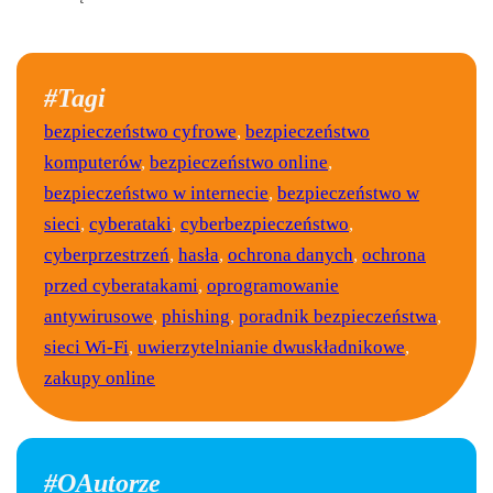
#Tagi
bezpieczeństwo cyfrowe
,
bezpieczeństwo
komputerów
,
bezpieczeństwo online
,
bezpieczeństwo w internecie
,
bezpieczeństwo w
sieci
,
cyberataki
,
cyberbezpieczeństwo
,
cyberprzestrzeń
,
hasła
,
ochrona danych
,
ochrona
przed cyberatakami
,
oprogramowanie
antywirusowe
,
phishing
,
poradnik bezpieczeństwa
,
sieci Wi-Fi
,
uwierzytelnianie dwuskładnikowe
,
zakupy online
#OAutorze