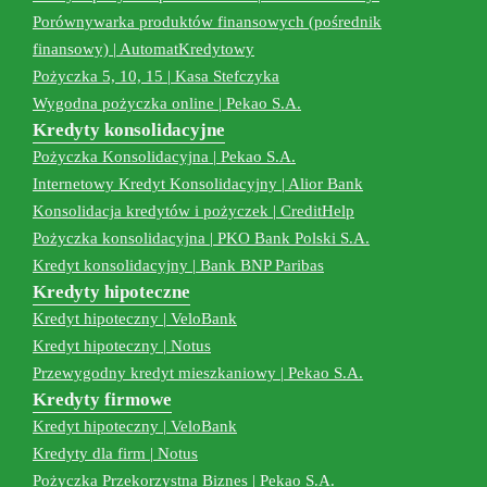
Porównywarka produktów finansowych (pośrednik
finansowy) | AutomatKredytowy
Pożyczka 5, 10, 15 | Kasa Stefczyka
Wygodna pożyczka online | Pekao S.A.
Kredyty konsolidacyjne
Pożyczka Konsolidacyjna | Pekao S.A.
Internetowy Kredyt Konsolidacyjny | Alior Bank
Konsolidacja kredytów i pożyczek | CreditHelp
Pożyczka konsolidacyjna | PKO Bank Polski S.A.
Kredyt konsolidacyjny | Bank BNP Paribas
Kredyty hipoteczne
Kredyt hipoteczny | VeloBank
Kredyt hipoteczny | Notus
Przewygodny kredyt mieszkaniowy | Pekao S.A.
Kredyty firmowe
Kredyt hipoteczny | VeloBank
Kredyty dla firm | Notus
Pożyczka Przekorzystna Biznes | Pekao S.A.