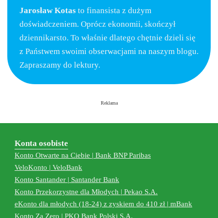
Jarosław Kotas
to finansista z dużym
doświadczeniem. Oprócz ekonomii, skończył
dziennikarsto. To właśnie dlatego chętnie dzieli się
z Państwem swoimi obserwacjami na naszym blogu.
Zapraszamy do lektury.
Reklama
Konta osobiste
Konto Otwarte na Ciebie | Bank BNP Paribas
VeloKonto | VeloBank
Konto Santander | Santander Bank
Konto Przekorzystne dla Młodych | Pekao S.A.
eKonto dla młodych (18-24) z zyskiem do 410 zł | mBank
Konto Za Zero | PKO Bank Polski S.A.