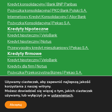
Kredyt konsolidacyjny | Bank BNP Paribas
Pożyczka konsolidacyjna | PKO Bank Polski S.A.
Internetowy Kredyt Konsolidacyjny | Alior Bank
Pożyczka Konsolidacyjna | Pekao S.A.
Kredyty hipoteczne
Kredyt hipoteczny | VeloBank
Kredyt hipoteczny | Notus
Przewygodny kredyt mieszkaniowy | Pekao S.A.
Kredyty firmowe
Kredyt hipoteczny | VeloBank
Kredyty dla firm | Notus
Pożyczka Przekorzystna Biznes | Pekao S.A.
Kredyt hipoteczny | Notus
Używamy ciasteczek, aby zapewnić najlepszą jakość
Przewygodny kredyt mieszkaniowy | Pekao S.A.
korzystania z naszej witryny.
Możesz dowiedzieć się więcej o tym, jakich ciasteczek
używamy, lub wyłączyć je w
ustawieniach
.
Wszystkie prawa zastrzeżone | Strona zawiera linki afiliacyjne |
Akceptuj
Wykonanie strony:
CODEXO
|
Mapa witryny