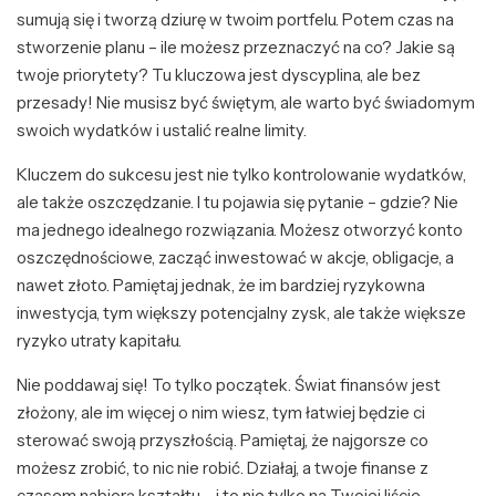
sumują się i tworzą dziurę w twoim portfelu. Potem czas na
stworzenie planu – ile możesz przeznaczyć na co? Jakie są
twoje priorytety? Tu kluczowa jest dyscyplina, ale bez
przesady! Nie musisz być świętym, ale warto być świadomym
swoich wydatków i ustalić realne limity.
Kluczem do sukcesu jest nie tylko kontrolowanie wydatków,
ale także oszczędzanie. I tu pojawia się pytanie – gdzie? Nie
ma jednego idealnego rozwiązania. Możesz otworzyć konto
oszczędnościowe, zacząć inwestować w akcje, obligacje, a
nawet złoto. Pamiętaj jednak, że im bardziej ryzykowna
inwestycja, tym większy potencjalny zysk, ale także większe
ryzyko utraty kapitału.
Nie poddawaj się! To tylko początek. Świat finansów jest
złożony, ale im więcej o nim wiesz, tym łatwiej będzie ci
sterować swoją przyszłością. Pamiętaj, że najgorsze co
możesz zrobić, to nic nie robić. Działaj, a twoje finanse z
czasem nabiorą kształtu – i to nie tylko na Twojej liście