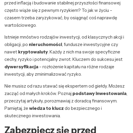
przed inflacją i budowanie stabilnej przyszłości finansowej
często wiąże się z pewnym ryzykiem? To jak w życiu –
czasem trzeba zaryzykować, by osiągnąć coś naprawdę
wartościowego.
Istnieje mnóstwo rodzajów inwestycji, od klasycznych akcji i
obligacji, po
nieruchomości
, fundusze inwestycyjne czy
nawet
kryptowaluty
. Każdy z nich ma swoje specyficzne
cechy, ryzyko i potencjalny zwrot. Kluczem do sukcesu jest
dywersyfikacja
– rozłożenie kapitału na różne rodzaje
inwestycji, aby zminimalizować ryzyko.
Nie musisz od razu stawać się ekspertem od giełdy. Możesz
zacząć od małych kroków. Poznaj
podstawy inwestowania
,
przeczytaj artykuły, porozmawiaj z doradcą finansowym.
Pamiętaj, że
wiedza to klucz
do bezpiecznego i
skutecznego inwestowania.
Zabezpiecz się przed