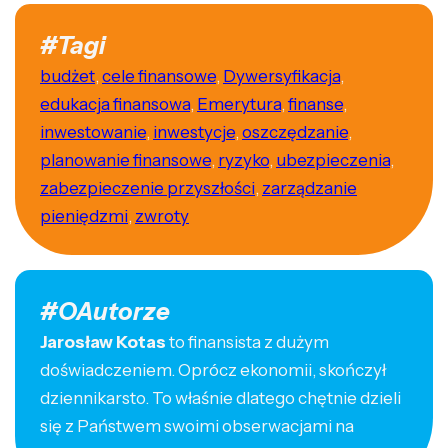
#Tagi
budżet
,
cele finansowe
,
Dywersyfikacja
,
edukacja finansowa
,
Emerytura
,
finanse
,
inwestowanie
,
inwestycje
,
oszczędzanie
,
planowanie finansowe
,
ryzyko
,
ubezpieczenia
,
zabezpieczenie przyszłości
,
zarządzanie
pieniędzmi
,
zwroty
#OAutorze
Jarosław Kotas
to finansista z dużym
doświadczeniem. Oprócz ekonomii, skończył
dziennikarsto. To właśnie dlatego chętnie dzieli
się z Państwem swoimi obserwacjami na