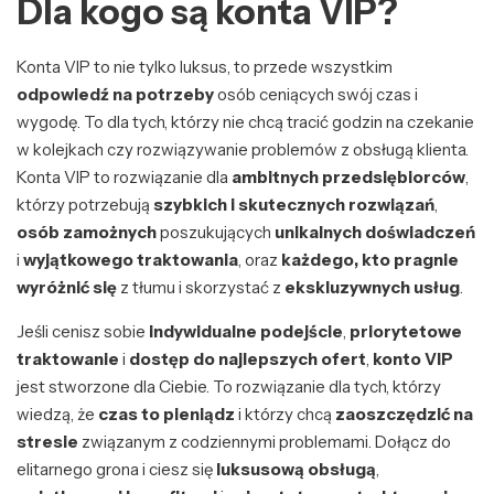
Dla kogo są konta VIP?
Konta VIP to nie tylko luksus, to przede wszystkim
odpowiedź na potrzeby
osób ceniących swój czas i
wygodę. To dla tych, którzy nie chcą tracić godzin na czekanie
w kolejkach czy rozwiązywanie problemów z obsługą klienta.
Konta VIP to rozwiązanie dla
ambitnych przedsiębiorców
,
którzy potrzebują
szybkich i skutecznych rozwiązań
,
osób zamożnych
poszukujących
unikalnych doświadczeń
i
wyjątkowego traktowania
, oraz
każdego, kto pragnie
wyróżnić się
z tłumu i skorzystać z
ekskluzywnych usług
.
Jeśli cenisz sobie
indywidualne podejście
,
priorytetowe
traktowanie
i
dostęp do najlepszych ofert
,
konto VIP
jest stworzone dla Ciebie. To rozwiązanie dla tych, którzy
wiedzą, że
czas to pieniądz
i którzy chcą
zaoszczędzić na
stresie
związanym z codziennymi problemami. Dołącz do
elitarnego grona i ciesz się
luksusową obsługą
,