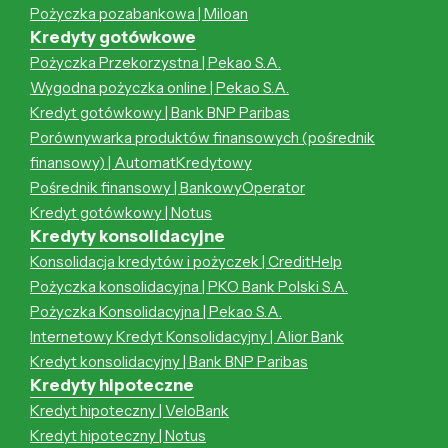
Pożyczka pozabankowa | Miloan
Kredyty gotówkowe
Pożyczka Przekorzystna | Pekao S.A.
Wygodna pożyczka online | Pekao S.A.
Kredyt gotówkowy | Bank BNP Paribas
Porównywarka produktów finansowych (pośrednik
finansowy) | AutomatKredytowy
Pośrednik finansowy | BankowyOperator
Kredyt gotówkowy | Notus
Kredyty konsolidacyjne
Konsolidacja kredytów i pożyczek | CreditHelp
Pożyczka konsolidacyjna | PKO Bank Polski S.A.
Pożyczka Konsolidacyjna | Pekao S.A.
Internetowy Kredyt Konsolidacyjny | Alior Bank
Kredyt konsolidacyjny | Bank BNP Paribas
Kredyty hipoteczne
Kredyt hipoteczny | VeloBank
Kredyt hipoteczny | Notus