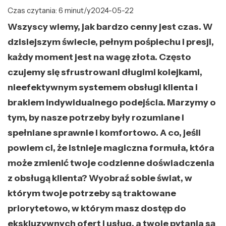
Czas czytania: 6 minut/y
2024-05-22
Wszyscy wiemy, jak bardzo cenny jest czas. W
dzisiejszym świecie, pełnym pośpiechu i presji,
każdy moment jest na wagę złota. Często
czujemy się sfrustrowani długimi kolejkami,
nieefektywnym systemem obsługi klienta i
brakiem indywidualnego podejścia. Marzymy o
tym, by nasze potrzeby były rozumiane i
spełniane sprawnie i komfortowo. A co, jeśli
powiem ci, że istnieje magiczna formuła, która
może zmienić twoje codzienne doświadczenia
z obsługą klienta? Wyobraź sobie świat, w
którym twoje potrzeby są traktowane
priorytetowo, w którym masz dostęp do
ekskluzywnych ofert i usług, a twoje pytania są