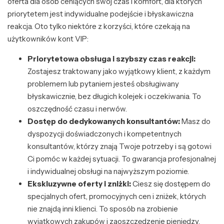
oferta dla osób ceniących swój czas i komfort, dla których
priorytetem jest indywidualne podejście i błyskawiczna
reakcja. Oto tylko niektóre z korzyści, które czekają na
użytkowników kont VIP:
Priorytetowa obsługa i szybszy czas reakcji:
Zostajesz traktowany jako wyjątkowy klient, z każdym
problemem lub pytaniem jesteś obsługiwany
błyskawicznie, bez długich kolejek i oczekiwania. To
oszczędność czasu i nerwów.
Dostęp do dedykowanych konsultantów:
Masz do
dyspozycji doświadczonych i kompetentnych
konsultantów, którzy znają Twoje potrzeby i są gotowi
Ci pomóc w każdej sytuacji. To gwarancja profesjonalnej
i indywidualnej obsługi na najwyższym poziomie.
Ekskluzywne oferty i zniżki:
Ciesz się dostępem do
specjalnych ofert, promocyjnych cen i zniżek, których
nie znajdą inni klienci. To sposób na zrobienie
wyjątkowych zakupów i zaoszczędzenie pieniędzy.