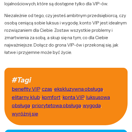
lojalnościowych, które są dostępne tylko dla VIP-ów.
Niezależnie od tego, czy jesteś ambitnym przedsiębiorcą, czy
osobą ceniącą sobie luksus i wygodę, konto VIP jest idealnym
rozwiązaniem dla Ciebie. Zostaw wszystkie problemy i
zmartwienia za sobą, a skup się na tym, co dla Ciebie
najważniejsze. Dołącz do grona VIP-ów i przekonaj się, jak
łatwe i przyjemne może być życie.
#Tagi
benefity VIP
,
czas
,
ekskluzywna obsługa
,
elitarny klub
,
komfort
,
konta VIP
,
luksusowa
obsługa
,
priorytetowa obsługa
,
wygoda
,
wyróżnij się