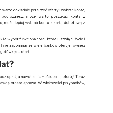
o warto dokładnie przejrzeć oferty i wybrać konto,
to podróżujesz, może warto poszukać konta z
ne, może lepiej wybrać konto z kartą debetową z
kże wybór funkcjonalności, które ułatwią ci życie i
 I nie zapominaj, że wiele banków oferuje również
gotówkę na start.
łat?
ez opłat, a nawet znalazłeś idealną ofertę! Teraz
aprawdę prosta sprawa. W większości przypadków,