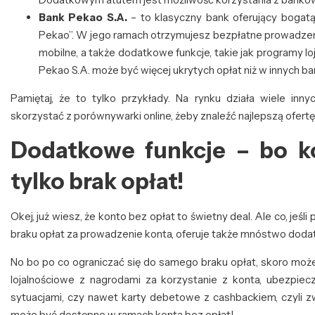
Bank Pekao S.A.
– to klasyczny bank oferujący bogatą
Pekao”. W jego ramach otrzymujesz bezpłatne prowadzeni
mobilne, a także dodatkowe funkcje, takie jak programy lo
Pekao S.A. może być więcej ukrytych opłat niż w innych ba
Pamiętaj, że to tylko przykłady. Na rynku działa wiele in
skorzystać z porównywarki online, żeby znaleźć najlepszą ofer
Dodatkowe funkcje – bo ko
tylko brak opłat!
Okej, już wiesz, że konto bez opłat to świetny deal. Ale co, jeśl
braku opłat za prowadzenie konta, oferuje także mnóstwo dodatk
No bo po co ograniczać się do samego braku opłat, skoro moż
lojalnościowe z nagrodami za korzystanie z konta, ubezpiecz
sytuacjami, czy nawet karty debetowe z cashbackiem, czyli 
może być dostępne w ramach konta bez opłat!