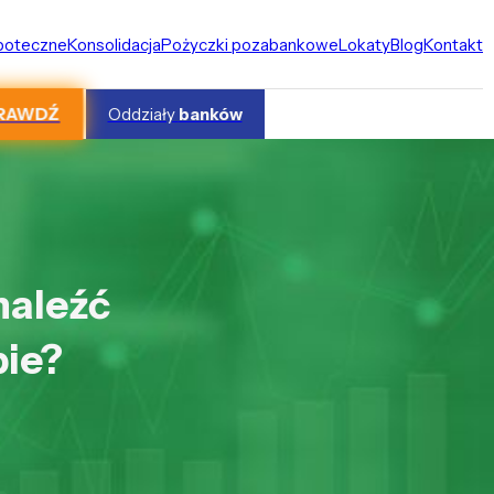
ipoteczne
Konsolidacja
Pożyczki pozabankowe
Lokaty
Blog
Kontakt
RAWDŹ
Oddziały
banków
naleźć
bie?