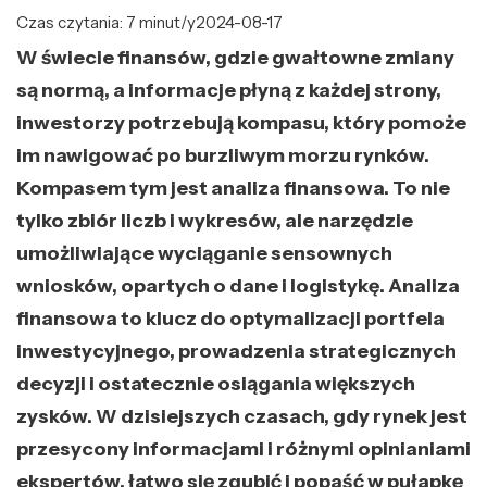
Czas czytania: 7 minut/y
2024-08-17
W świecie finansów, gdzie gwałtowne zmiany
są normą, a informacje płyną z każdej strony,
inwestorzy potrzebują kompasu, który pomoże
im nawigować po burzliwym morzu rynków.
Kompasem tym jest analiza finansowa. To nie
tylko zbiór liczb i wykresów, ale narzędzie
umożliwiające wyciąganie sensownych
wniosków, opartych o dane i logistykę. Analiza
finansowa to klucz do optymalizacji portfela
inwestycyjnego, prowadzenia strategicznych
decyzji i ostatecznie osiągania większych
zysków. W dzisiejszych czasach, gdy rynek jest
przesycony informacjami i różnymi opinianiami
ekspertów, łatwo się zgubić i popaść w pułapkę