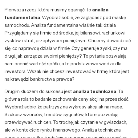
Pierwsza rzecz, którą musimy ogarnąć, to
analiza
fundamentalna
. Wyobraź sobie, że zaglądasz pod maskę
samochodu. Analiza fundamentalna właśnie tak działa.
Przyglądamy się firmie od środka, jej bilansowi, rachunkowi
zysków i strat, przepływom pieniężnym. Chcemy dowiedzieć
się, co naprawdę działa w firmie. Czy generuje zyski, czy ma
długi, jak zarządza swoimi pieniędzy? Te pytania pozwalają
nam ocenić wartość spółki, a to podstawowa wiedza dla
inwestora. Wszak nie chcesz inwestować w firmę, która jest
na krawędzi bankructwa, prawda?
Drugim kluczem do sukcesu jest
analiza techniczna
. Ta
główna rola to badanie zachowania ceny akcji na przeszłość.
Wyobraź sobie, że patrzysz na wykresy akcji jak na mapę.
Szukasz wzorców, trendów, sygnałów, które pozwalają
przewidywać ruch cen. To trochę jak czytanie w gwiazdach,
ale w kontekście rynku finansowego. Analiza techniczna
pomaga nam odkryć właściwe momeny na wejście i wyjście z