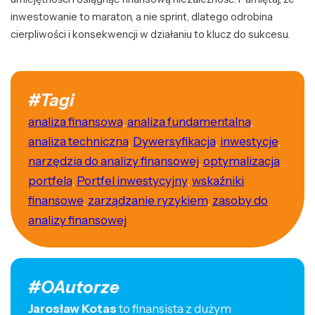
inwestowanie to maraton, a nie sprint, dlatego odrobina
cierpliwości i konsekwencji w działaniu to klucz do sukcesu.
#Tagi
analiza finansowa
,
analiza fundamentalna
,
analiza techniczna
,
Dywersyfikacja
,
inwestycje
,
narzędzia do analizy finansowej
,
optymalizacja
portfela
,
Portfel inwestycyjny
,
wskaźniki
finansowe
,
zarządzanie ryzykiem
,
zasoby do
analizy finansowej
#OAutorze
Jarosław Kotas
to finansista z dużym