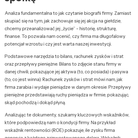
Analiza fundamentalna to jak czytanie biografii firmy. Zamiast
skupiać się na tym, jak zachowuje się jej akcja na giełdzie,
chcemy przeanalizować jej „życie” – historię, strukturę,
finanse. To pozwala nam ocenić, czy firma ma długofalowy
potencjał wzrostu i czy jest warta naszej inwestycji.
Podstawowe narzędzia to bilans, rachunek zysków i strat
oraz przepływy pieniężne. Bilans to zdjęcie stanu firmy w
danej chwili, pokazujące jej aktywa (to, co posiada) i pasywa
(to, co jest winna). Rachunek zysków i strat mówi nam, jak
firma zarabia i wydaje pieniądze w danym okresie. Przepływy
pieniężne przedstawiają ruchy pieniądza w firmie, pokazując,
skąd pochodzą i dokąd płyną.
Analizując te dokumenty, szukamy kluczowych wskaźników,
które podpowiedzą nam o kondycji firmy. Na przykład
wskaźnik rentowności (ROE) pokazuje, ile zysku firma
generuje z każdego zainwestowanego dolara. Wskaźnik