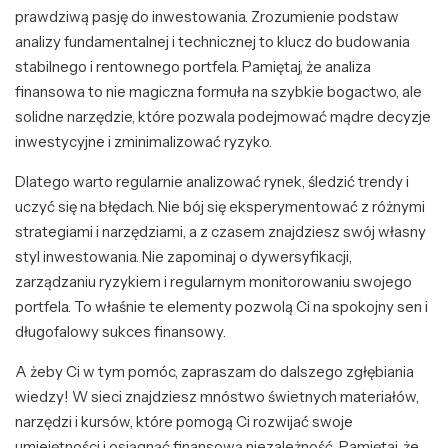
prawdziwą pasję do inwestowania. Zrozumienie podstaw
analizy fundamentalnej i technicznej to klucz do budowania
stabilnego i rentownego portfela. Pamiętaj, że analiza
finansowa to nie magiczna formuła na szybkie bogactwo, ale
solidne narzędzie, które pozwala podejmować mądre decyzje
inwestycyjne i zminimalizować ryzyko.
Dlatego warto regularnie analizować rynek, śledzić trendy i
uczyć się na błędach. Nie bój się eksperymentować z różnymi
strategiami i narzędziami, a z czasem znajdziesz swój własny
styl inwestowania. Nie zapominaj o dywersyfikacji,
zarządzaniu ryzykiem i regularnym monitorowaniu swojego
portfela. To właśnie te elementy pozwolą Ci na spokojny sen i
długofalowy sukces finansowy.
A żeby Ci w tym pomóc, zapraszam do dalszego zgłębiania
wiedzy! W sieci znajdziesz mnóstwo świetnych materiałów,
narzędzi i kursów, które pomogą Ci rozwijać swoje
umiejętności i osiągnąć finansową niezależność. Pamiętaj, że