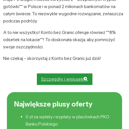
gotówki** w Polsce i w ponad 2 milionach bankomatów na
całym świecie. To niezwykle wygodne rozwiązanie, zwłaszcza
podczas podróży.
A to nie wszystko! Konto bez Granic oferuje również **8%
odsetek na lokacie**! To doskonała okazja, aby pomnożyć
swoje oszczędności.
Nie czekaj – skorzystaj z Konto bez Granic już dziś!
Szczegóły i wniosek
Największe plusy oferty
0 zł za wpłaty i wypłaty w placówkach PKO
Banku Polskiego