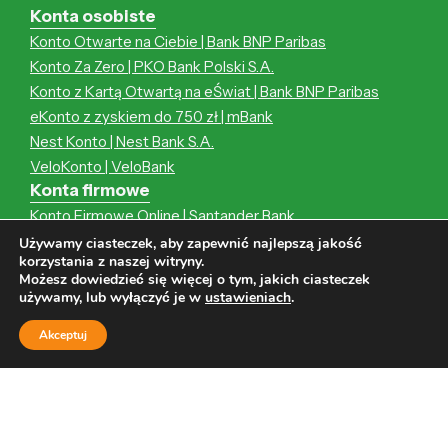
Konta osobiste
Konto Otwarte na Ciebie | Bank BNP Paribas
Konto Za Zero | PKO Bank Polski S.A.
Konto z Kartą Otwartą na eŚwiat | Bank BNP Paribas
eKonto z zyskiem do 750 zł | mBank
Nest Konto | Nest Bank S.A.
VeloKonto | VeloBank
Konta firmowe
Konto Firmowe Online | Santander Bank
Konto Przekorzystne Biznes | Pekao S.A.
Używamy ciasteczek, aby zapewnić najlepszą jakość
korzystania z naszej witryny.
iKonto Biznes | Alior Bank
Możesz dowiedzieć się więcej o tym, jakich ciasteczek
Konto Firmowe | PKO Bank Polski S.A.
używamy, lub wyłączyć je w
ustawieniach
.
VeloKonto Firma | VeloBank
Akceptuj
Plus Konto Biznes | Volkswagen Bank
Pożyczki pozabankowe
LEWpożyczka
Pożyczka online | Credy
Pożyczka pozabankowa | AlfaKredyt