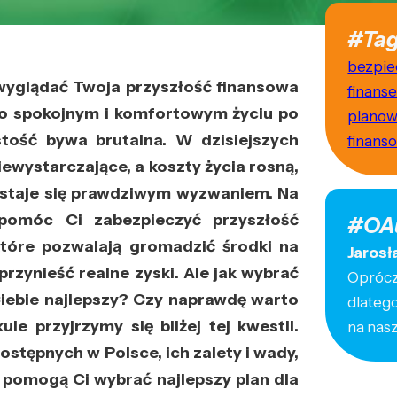
#Tag
bezpie
 wyglądać Twoja przyszłość finansowa
finanse
o spokojnym i komfortowym życiu po
planow
stość bywa brutalna. W dzisiejszych
finans
wystarczające, a koszty życia rosną,
a staje się prawdziwym wyzwaniem. Na
 pomóc Ci zabezpieczyć przyszłość
#OA
które pozwalają gromadzić środki na
Jarosł
rzynieść realne zyski. Ale jak wybrać
Oprócz 
Ciebie najlepszy? Czy naprawdę warto
dlateg
e przyjrzymy się bliżej tej kwestii.
na nas
tępnych w Polsce, ich zalety i wady,
 pomogą Ci wybrać najlepszy plan dla