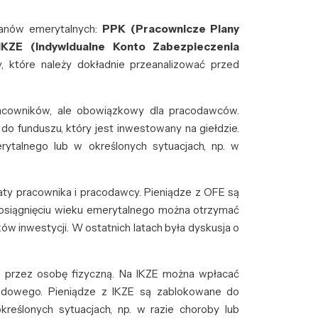
anów emerytalnych:
PPK (Pracownicze Plany
IKZE (Indywidualne Konto Zabezpieczenia
, które należy dokładnie przeanalizować przed
acowników, ale obowiązkowy dla pracodawców.
do funduszu, który jest inwestowany na giełdzie.
talnego lub w określonych sytuacjach, np. w
aty pracownika i pracodawcy. Pieniądze z OFE są
 osiągnięciu wieku emerytalnego można otrzymać
w inwestycji. W ostatnich latach była dyskusja o
e przez osobę fizyczną. Na IKZE można wpłacać
hodowego. Pieniądze z IKZE są zablokowane do
kreślonych sytuacjach, np. w razie choroby lub