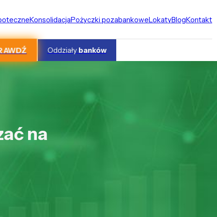
ipoteczne
Konsolidacja
Pożyczki pozabankowe
Lokaty
Blog
Kontakt
RAWDŹ
Oddziały
banków
zać na