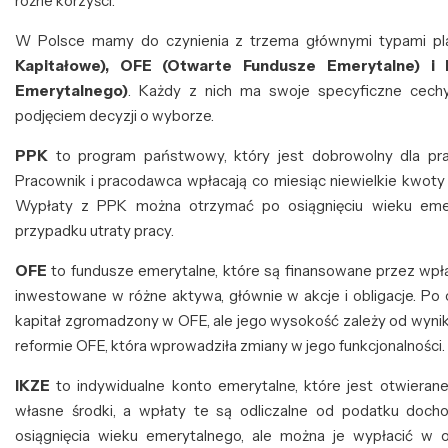
różne korzyści.
W Polsce mamy do czynienia z trzema głównymi typami pl
Kapitałowe), OFE (Otwarte Fundusze Emerytalne) i 
Emerytalnego)
. Każdy z nich ma swoje specyficzne cechy
podjęciem decyzji o wyborze.
PPK
to program państwowy, który jest dobrowolny dla pr
Pracownik i pracodawca wpłacają co miesiąc niewielkie kwoty 
Wypłaty z PPK można otrzymać po osiągnięciu wieku emery
przypadku utraty pracy.
OFE
to fundusze emerytalne, które są finansowane przez wpł
inwestowane w różne aktywa, głównie w akcje i obligacje. Po
kapitał zgromadzony w OFE, ale jego wysokość zależy od wynikó
reformie OFE, która wprowadziła zmiany w jego funkcjonalności.
IKZE
to indywidualne konto emerytalne, które jest otwieran
własne środki, a wpłaty te są odliczalne od podatku doc
osiągnięcia wieku emerytalnego, ale można je wypłacić w o