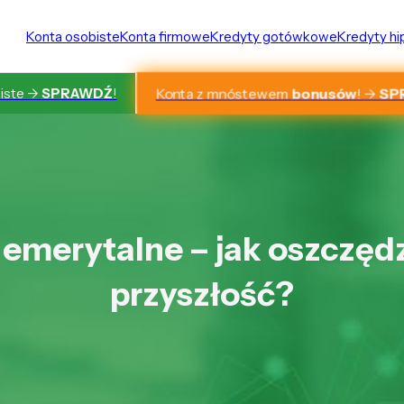
Konta osobiste
Konta firmowe
Kredyty gotówkowe
Kredyty h
Konta z mnóstewem
bonusów
! ->
SP
iste ->
SPRAWDŹ
!
 emerytalne – jak oszczęd
przyszłość?