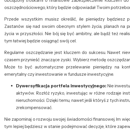
obciążony troskami o finansowe zabezpieczenie. Kluczem do
oszczędnościowego, który będzie odpowiadał Twoim potrzebom
Przede wszystkim musisz określić, ile pieniędzy będziesz
Zastanów się nad swoim obecnym stylem życia, planach na 
życia w przyszłości. Nie bój się być ambitny, ale bądź też rea
tym łatwiej będzie osiągnąć swój cel.
Regularne oszczędzanie jest kluczem do sukcesu. Nawet nie
czasem przynieść znaczące zyski. Wybierz metodę oszczędzania
Może to być automatyczne przelewanie pieniędzy na kont
emerytalny czy inwestowanie w fundusze inwestycyjne.
Dywersyfikacja portfela inwestycyjnego:
Nie inwestu
aktywów. Rozłóż ryzyko, inwestując w różne rodzaje inst
nieruchomości. Dzięki temu, nawet jeśli któryś z tych ins
zrekompensować.
Nie zapominaj o rozwoju swojej świadomości finansowej. Im więc
tym lepiej będziesz w stanie podejmować decyzje, które zapewn