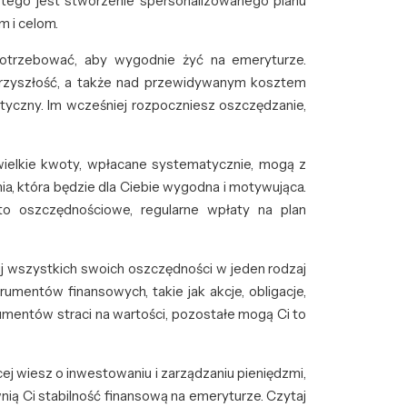
 tego jest stworzenie spersonalizowanego planu
 i celom.
 potrzebować, aby wygodnie żyć na emeryturze.
przyszłość, a także nad przewidywanym kosztem
listyczny. Im wcześniej rozpoczniesz oszczędzanie,
wielkie kwoty, wpłacane systematycznie, mogą z
, która będzie dla Ciebie wygodna i motywująca.
o oszczędnościowe, regularne wpłaty na plan
j wszystkich swoich oszczędności w jeden rodzaj
rumentów finansowych, takie jak akcje, obligacje,
trumentów straci na wartości, pozostałe mogą Ci to
ej wiesz o inwestowaniu i zarządzaniu pieniędzmi,
ią Ci stabilność finansową na emeryturze. Czytaj