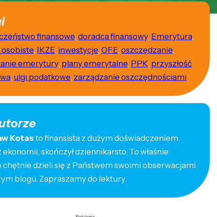
i
czeństwo finansowe
,
doradca finansowy
,
Emerytura
,
 osobiste
,
IKZE
,
inwestycje
,
OFE
,
oszczędzanie
,
anie emerytury
,
plany emerytalne
,
PPK
,
przyszłość
owa
,
ulgi podatkowe
,
zarządzanie oszczędnościami
utorze
aw Kotas
to finansista z dużym doświadczeniem.
ekonomii, skończył dziennikarsto. To właśnie
o chętnie dzieli się z Państwem swoimi obserwacjami
zym blogu. Zapraszamy do lektury.
Reklama