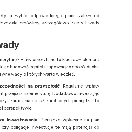
ety, a wybór odpowiedniego planu zależy od
 rozdziale omówimy szczegółowo zalety i wady
 wady
emeryturę? Plany emerytalne to kluczowy element
lając budować kapitał i zapewniając spokój ducha.
pewne wady, o których warto wiedzieć.
zczędności na przyszłość
. Regularne wpłaty
t przejścia na emeryturę. Dodatkowo, inwestując
zyli zarabiania na już zarobionych pieniądza. To
ej perspektywie.
we inwestowanie
. Pieniądze wpłacane na plan
czy obligacje. Inwestycje te mają potencjał do