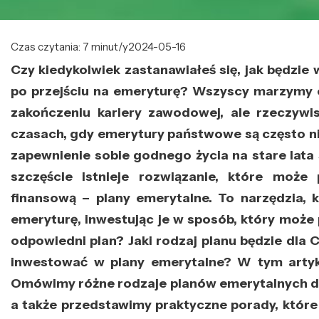
Czas czytania: 7 minut/y
2024-05-16
Czy kiedykolwiek zastanawiałeś się, jak będzie
po przejściu na emeryturę? Wszyscy marzymy 
zakończeniu kariery zawodowej, ale rzeczywi
czasach, gdy emerytury państwowe są często nie
zapewnienie sobie godnego życia na stare lat
szczęście istnieje rozwiązanie, które może
finansową – plany emerytalne. To narzędzia, 
emeryturę, inwestując je w sposób, który może p
odpowiedni plan? Jaki rodzaj planu będzie dla 
inwestować w plany emerytalne? W tym artykul
Omówimy różne rodzaje planów emerytalnych dos
a także przedstawimy praktyczne porady, które