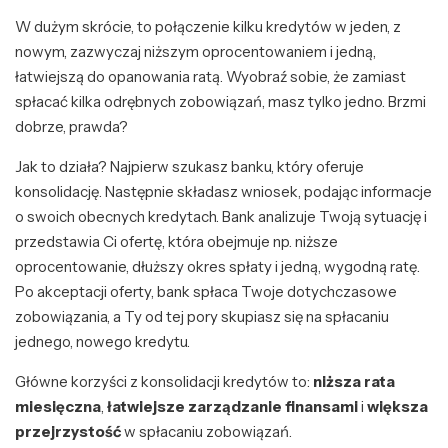
W dużym skrócie, to połączenie kilku kredytów w jeden, z
nowym, zazwyczaj niższym oprocentowaniem i jedną,
łatwiejszą do opanowania ratą. Wyobraź sobie, że zamiast
spłacać kilka odrębnych zobowiązań, masz tylko jedno. Brzmi
dobrze, prawda?
Jak to działa? Najpierw szukasz banku, który oferuje
konsolidację. Następnie składasz wniosek, podając informacje
o swoich obecnych kredytach. Bank analizuje Twoją sytuację i
przedstawia Ci ofertę, która obejmuje np. niższe
oprocentowanie, dłuższy okres spłaty i jedną, wygodną ratę.
Po akceptacji oferty, bank spłaca Twoje dotychczasowe
zobowiązania, a Ty od tej pory skupiasz się na spłacaniu
jednego, nowego kredytu.
Główne korzyści z konsolidacji kredytów to:
niższa rata
miesięczna
,
łatwiejsze zarządzanie finansami
i
większa
przejrzystość
w spłacaniu zobowiązań.