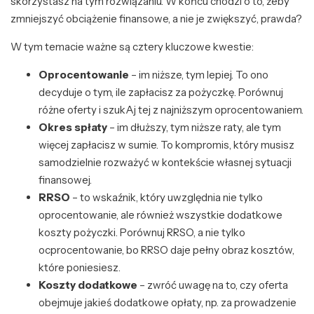
skorzystasz na tym rozwiązaniu. W końcu chodzi o to, żeby
zmniejszyć obciążenie finansowe, a nie je zwiększyć, prawda?
W tym temacie ważne są cztery kluczowe kwestie:
Oprocentowanie
– im niższe, tym lepiej. To ono
decyduje o tym, ile zapłacisz za pożyczkę. Porównuj
różne oferty i szukAj tej z najniższym oprocentowaniem.
Okres spłaty
– im dłuższy, tym niższe raty, ale tym
więcej zapłacisz w sumie. To kompromis, który musisz
samodzielnie rozważyć w kontekście własnej sytuacji
finansowej.
RRSO
– to wskaźnik, który uwzględnia nie tylko
oprocentowanie, ale również wszystkie dodatkowe
koszty pożyczki. Porównuj RRSO, a nie tylko
ocprocentowanie, bo RRSO daje pełny obraz kosztów,
które poniesiesz.
Koszty dodatkowe
– zwróć uwagę na to, czy oferta
obejmuje jakieś dodatkowe opłaty, np. za prowadzenie