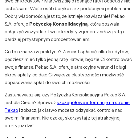
swoich kredytów? Martwisz się o rosnące raty i odsetki? Nie
jesteś sam! Wiele osób boryka się z podobnymi problemami.
Dobrą wiadomością jest to, że istnieje rozwiązanie! Pekao
S.A. oferuje
Pożyczkę Konsolidacyjną
, która pozwala
połączyć wszystkie Twoje kredyty w jeden, z niższą ratą i
bardziej przystępnym oprocentowaniem.
Co to oznacza w praktyce? Zamiast spłacać kilka kredytów,
będziesz mieć tylko jedną ratę i łatwiej będzie Ci kontrolować
swoje finanse. Pekao S.A. oferuje atrakcyjne warunki i długi
okres spłaty, co daje Ci większą elastyczność i możliwość
dopasowania spłat do swoich możliwości.
Zastanawiasz się, czy Pożyczka Konsolidacyjna Pekao S.A.
jest dla Ciebie? Sprawdź
szczegółowe informacje na stronie
Pekao
i zobacz, jak łatwo możesz odzyskać kontrolę nad
swoimi finansami. Nie czekaj, skorzystaj z tej atrakcyjnej
oferty już dziś!