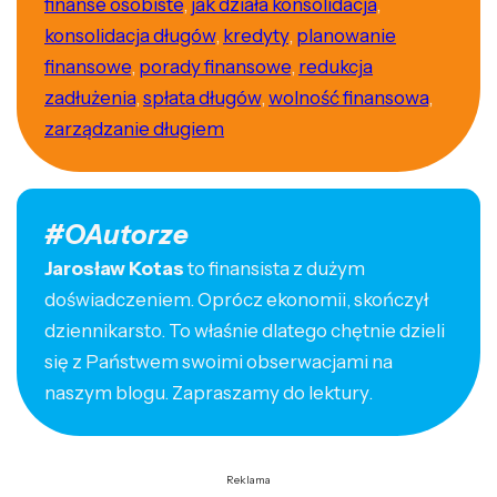
finanse osobiste
,
jak działa konsolidacja
,
konsolidacja długów
,
kredyty
,
planowanie
finansowe
,
porady finansowe
,
redukcja
zadłużenia
,
spłata długów
,
wolność finansowa
,
zarządzanie długiem
#OAutorze
Jarosław Kotas
to finansista z dużym
doświadczeniem. Oprócz ekonomii, skończył
dziennikarsto. To właśnie dlatego chętnie dzieli
się z Państwem swoimi obserwacjami na
naszym blogu. Zapraszamy do lektury.
Reklama