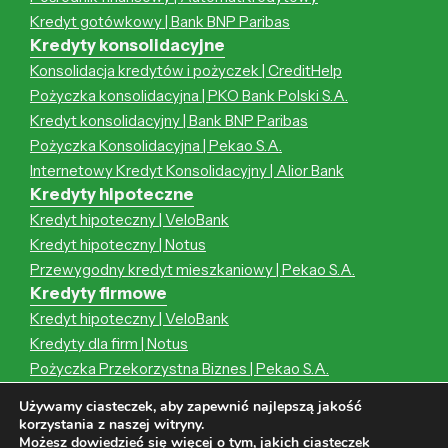
Kredyt gotówkowy | Bank BNP Paribas
Kredyty konsolidacyjne
Konsolidacja kredytów i pożyczek | CreditHelp
Pożyczka konsolidacyjna | PKO Bank Polski S.A.
Kredyt konsolidacyjny | Bank BNP Paribas
Pożyczka Konsolidacyjna | Pekao S.A.
Internetowy Kredyt Konsolidacyjny | Alior Bank
Kredyty hipoteczne
Kredyt hipoteczny | VeloBank
Kredyt hipoteczny | Notus
Przewygodny kredyt mieszkaniowy | Pekao S.A.
Kredyty firmowe
Kredyt hipoteczny | VeloBank
Kredyty dla firm | Notus
Pożyczka Przekorzystna Biznes | Pekao S.A.
Kredyt hipoteczny | Notus
Używamy ciasteczek, aby zapewnić najlepszą jakość
Przewygodny kredyt mieszkaniowy | Pekao S.A.
korzystania z naszej witryny.
Możesz dowiedzieć się więcej o tym, jakich ciasteczek