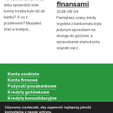
finansami
żeby sprawdzić stan
konta, trzeba było iść do
2024-08-04
banku? A co z
Pamiętasz czasy, kiedy
przelewem? Musiałeś
wypłata z bankomatu była
stać w kolejce,…
jedynym sposobem na
dostęp do gotówki, a
sprawdzenie stanu konta
wiązało się z…
Konta osobiste
Konta firmowe
Pożyczki pozabankowe
Kredyty gotówkowe
Kredyty konsolidacyjne
Kredyty hipoteczne
Używamy ciasteczek, aby zapewnić najlepszą jakość
Kredyty firmowe
korzystania z naszej witryny.