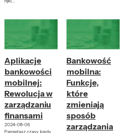
ręki,…
Aplikacje
Bankowość
bankowości
mobilna:
mobilnej:
Funkcje,
Rewolucja w
które
zarządzaniu
zmieniają
finansami
sposób
2024-08-06
zarządzania
Pamiętasz czasy, kiedy