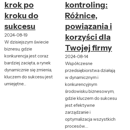
krok po
kontroling:
kroku do
Różnice,
sukcesu
powiązania i
2024-08-19
korzyści dla
W dzisiejszym świecie
Twojej firmy
biznesu, gdzie
konkurencja jest coraz
2024-08-14
bardziej zacięta, a rynek
Współczesne
dynamicznie się zmienia,
przedsiębiorstwa działają
kluczem do sukcesu jest
w dynamicznym i
umiejętne…
konkurencyjnym
środowisku biznesowym,
gdzie kluczem do sukcesu
jest efektywne
zarządzanie i
optymalizacja wszystkich
procesów.…