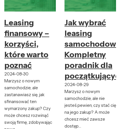
Leasing
Jak wybrać
finansowy –
leasing
korzyści,
samochodowy:
które warto
Kompletny
poznać
poradnik dla
2024-08-30
początkujących
Marzysz o nowym
2024-08-29
samochodzie, ale
Marzysz o nowym
zastanawiasz się, jak
samochodzie, ale nie
sfinansować ten
jesteś pewien, czy stać cię
wymarzony zakup? Czy
na jego zakup? A może
może chcesz rozwinąć
chcesz mieć zawsze
swoją firmę, zdobywając
dostęp…