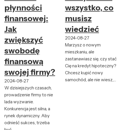
płynności
wszystko, co
finansowej:
musisz
Jak
wiedzieć
zwiększyć
2024-08-27
Marzysz o nowym
swobodę
mieszkaniu, ale
zastanawiasz się, czy stać
finansową
Cię na kredyt hipoteczny?
swojej firmy?
Chcesz kupić nowy
samochód, ale nie wiesz,…
2024-08-27
W dzisiejszych czasach,
prowadzenie firmy to nie
lada wyzwanie.
Konkurencja jest silna, a
rynek dynamiczny. Aby
odnieść sukces, trzeba
być…