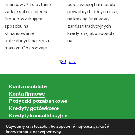
finansowy? To pytanie
coraz więcej firm i osób
zadaje sobie niejedna
prywatnych decyduje się
firma, poszukująca
na leasing finansowy,
sposobu na
zamiast tradycyjnych
sfinansowanie
kredytów, jako sposób
potrzebnych narzędzi i
na…
maszyn. Oba rodzaje…
1
2
3
…
8
→
Konta osobiste
Konta firmowe
Pożyczki pozabankowe
Kredyty gotówkowe
Kredyty konsolidacyjne
Kredyty hipoteczne
Używamy ciasteczek, aby zapewnić najlepszą jakość
Kredyty firmowe
korzystania z naszej witryny.