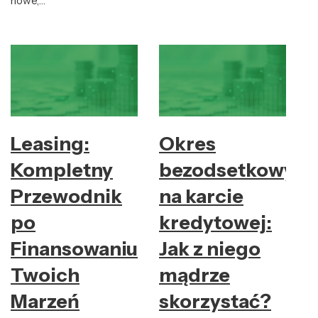
nowe,…
Leasing:
Okres
Kompletny
bezodsetkowy
Przewodnik
na karcie
po
kredytowej:
Finansowaniu
Jak z niego
Twoich
mądrze
Marzeń
skorzystać?