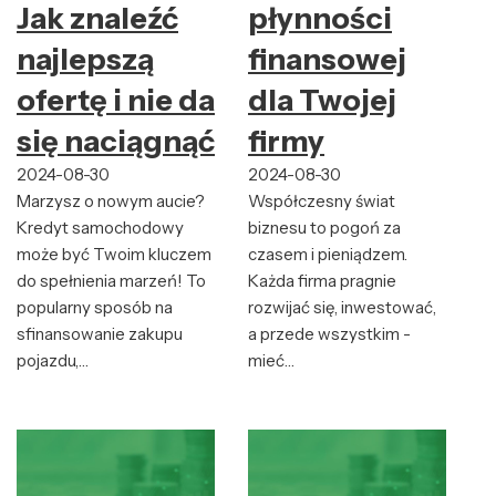
Jak znaleźć
płynności
najlepszą
finansowej
ofertę i nie dać
dla Twojej
się naciągnąć?
firmy
2024-08-30
2024-08-30
Marzysz o nowym aucie?
Współczesny świat
Kredyt samochodowy
biznesu to pogoń za
może być Twoim kluczem
czasem i pieniądzem.
do spełnienia marzeń! To
Każda firma pragnie
popularny sposób na
rozwijać się, inwestować,
sfinansowanie zakupu
a przede wszystkim -
pojazdu,…
mieć…