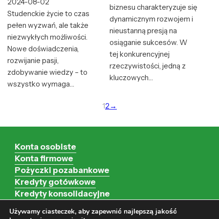
2024-08-02
biznesu charakteryzuje się
Studenckie życie to czas
dynamicznym rozwojem i
pełen wyzwań, ale także
nieustanną presją na
niezwykłych możliwości.
osiąganie sukcesów. W
Nowe doświadczenia,
tej konkurencyjnej
rozwijanie pasji,
rzeczywistości, jedną z
zdobywanie wiedzy – to
kluczowych…
wszystko wymaga…
1
2
→
Konta osobiste
Konta firmowe
Pożyczki pozabankowe
Kredyty gotówkowe
Kredyty konsolidacyjne
Kredyty hipoteczne
Używamy ciasteczek, aby zapewnić najlepszą jakość
Kredyty firmowe