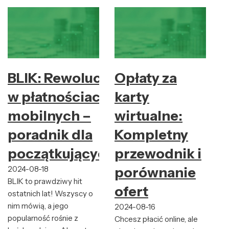
BLIK: Rewolucja
Opłaty za
w płatnościach
karty
mobilnych –
wirtualne:
poradnik dla
Kompletny
początkujących
przewodnik i
2024-08-18
porównanie
BLIK to prawdziwy hit
ofert
ostatnich lat! Wszyscy o
nim mówią, a jego
2024-08-16
popularność rośnie z
Chcesz płacić online, ale