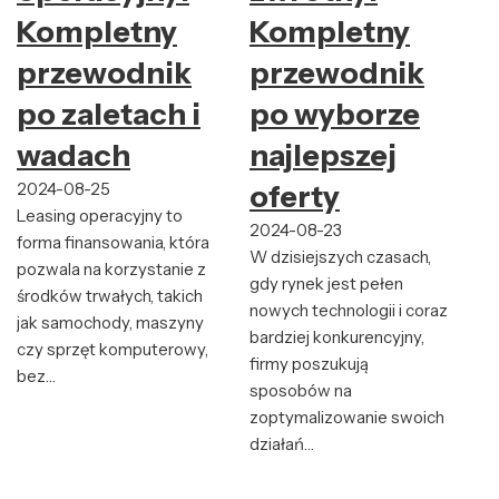
Kompletny
Kompletny
przewodnik
przewodnik
po zaletach i
po wyborze
wadach
najlepszej
2024-08-25
oferty
Leasing operacyjny to
2024-08-23
forma finansowania, która
W dzisiejszych czasach,
pozwala na korzystanie z
gdy rynek jest pełen
środków trwałych, takich
nowych technologii i coraz
jak samochody, maszyny
bardziej konkurencyjny,
czy sprzęt komputerowy,
firmy poszukują
bez…
sposobów na
zoptymalizowanie swoich
działań…