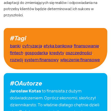
adaptacji do zmieniających się realiów i odpowiadania na
potrzeby klientów będzie determinować ich sukces w
przyszłości.
#Tagi
banki
,
cyfryzacja
,
etyka bankowa
,
finansowanie
,
fintech
,
gospodarka
,
kredyty
,
oszczędności
,
rozwój
,
system finansowy
,
włączenie finansowe
#OAutorze
Jarosław Kotas
to finansista z dużym
doświadczeniem. Oprócz ekonomii, skończył
dziennikarsto. To właśnie dlatego chętnie dzieli