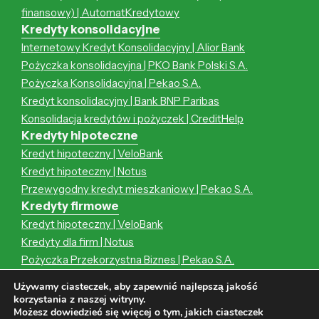
finansowy) | AutomatKredytowy
Kredyty konsolidacyjne
Internetowy Kredyt Konsolidacyjny | Alior Bank
Pożyczka konsolidacyjna | PKO Bank Polski S.A.
Pożyczka Konsolidacyjna | Pekao S.A.
Kredyt konsolidacyjny | Bank BNP Paribas
Konsolidacja kredytów i pożyczek | CreditHelp
Kredyty hipoteczne
Kredyt hipoteczny | VeloBank
Kredyt hipoteczny | Notus
Przewygodny kredyt mieszkaniowy | Pekao S.A.
Kredyty firmowe
Kredyt hipoteczny | VeloBank
Kredyty dla firm | Notus
Pożyczka Przekorzystna Biznes | Pekao S.A.
Kredyt hipoteczny | Notus
Używamy ciasteczek, aby zapewnić najlepszą jakość
Przewygodny kredyt mieszkaniowy | Pekao S.A.
korzystania z naszej witryny.
Możesz dowiedzieć się więcej o tym, jakich ciasteczek