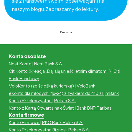
się z Państwem swoimi obserwacjami na
naszym blogu. Zapraszamy do lektury.
Reklama
Konta osobiste
Nest Konto | Nest Bank S.A.
CitiKonto (kreacja „Daj się unieść letnim klimatom!”) | Citi
Bank Handlowy
VeloKonto (ze ścieżką kurierską) | VeloBank
eKonto dla młodych (18-24) z zyskiem do 410 zł | mBank
Konto Przekorzystne | Pekao S.A.
Konto z Kartą Otwartą na eŚwiat | Bank BNP Paribas
Konta firmowe
Konto Firmowe | PKO Bank Polski S.A.
Konto Przekorzystne Biznes | Pekao S.A.