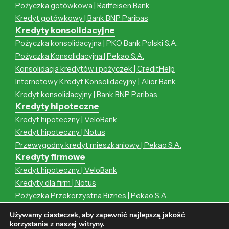
Pożyczka gotówkowa | Raiffeisen Bank
Kredyt gotówkowy | Bank BNP Paribas
Kredyty konsolidacyjne
Pożyczka konsolidacyjna | PKO Bank Polski S.A.
Pożyczka Konsolidacyjna | Pekao S.A.
Konsolidacja kredytów i pożyczek | CreditHelp
Internetowy Kredyt Konsolidacyjny | Alior Bank
Kredyt konsolidacyjny | Bank BNP Paribas
Kredyty hipoteczne
Kredyt hipoteczny | VeloBank
Kredyt hipoteczny | Notus
Przewygodny kredyt mieszkaniowy | Pekao S.A.
Kredyty firmowe
Kredyt hipoteczny | VeloBank
Kredyty dla firm | Notus
Pożyczka Przekorzystna Biznes | Pekao S.A.
Kredyt hipoteczny | Notus
Używamy ciasteczek, aby zapewnić najlepszą jakość
Przewygodny kredyt mieszkaniowy | Pekao S.A.
korzystania z naszej witryny.