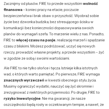
Zacznijmy od plusów. FIRE to przede wszystkim
wolność
finansowa
– koniec pracy na etacie, poczucie
bezpieczeństwa i brak obaw o przyszłość. Wyobraź sobie
życie bez dzwonka budzika, bez stresującego ścisku w
komunikacji i bez konieczności dopasowywania swoich
planów do wymagań szefa. To marzenie wielu z nas. Ponadto,
FIRE to
więcej czasu na pasje
, realizację marzeń i spędzanie
czasu z bliskimi. Możesz podróżować, uczyć się nowych
rzeczy, prowadzić własne projekty, a przede wszystkim – żyć
w zgodzie ze sobą i swoimi wartościami.
Ale FIRE to nie tylko słońce i tęcza. Istnieje kilka istotnych
wad, o których warto pamiętać. Po pierwsze, FIRE wymaga
znacznych wyrzeczeń
w kwestii obecnego stylu życia.
Musimy ograniczyć wydatki, nauczyć się żyć skromnie i
zrezygnować z niektórych przyjemności. Po drugie, FIRE to
ryzyko inwestycyjne
. Nie ma gwarancji, że nasze
oszczędności będą rosły w oczekiwanym tempie, a nawet, że