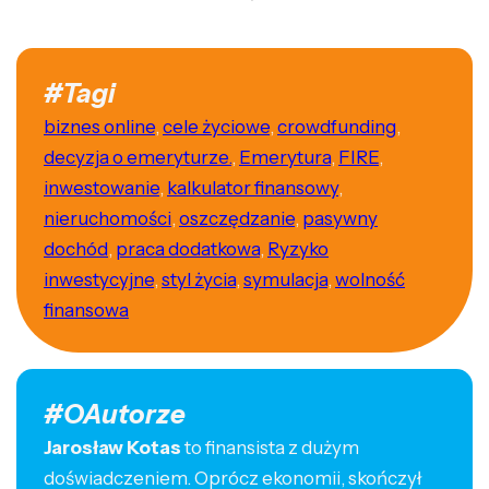
#Tagi
biznes online
,
cele życiowe
,
crowdfunding
,
decyzja o emeryturze.
,
Emerytura
,
FIRE
,
inwestowanie
,
kalkulator finansowy
,
nieruchomości
,
oszczędzanie
,
pasywny
dochód
,
praca dodatkowa
,
Ryzyko
inwestycyjne
,
styl życia
,
symulacja
,
wolność
finansowa
#OAutorze
Jarosław Kotas
to finansista z dużym
doświadczeniem. Oprócz ekonomii, skończył