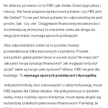
No dobrze, już wiesz co to FIRE i jak działa. Znasz jego plusy i
minusy. Ale teraz pojawia się kluczowe pytanie: czy FIRE jest
dla Ciebie? To nie jest łatwe pytanie, bo odpowiedzią nie jest
proste „tak” czy „nie”. Osiągnięcie finansowej niezależności i
wcześniejszej emerytury to marzenie wielu, ale droga do
niego jest kręta i wymaga sporych poświęceń.
Aby odpowiedzieć sobie na to pytanie, musisz
przeanalizować kilka kluczowych czynników. Przede
wszystkim, gdzie jesteś teraz w swoim życiu? Ile masz lat?
Jaka jest twoja sytuacja finansowa? Jak wygląda twój styl
życia? Jakie są twoje cele życiowe? Wiesz, FIRE nie jest dla
każdego. To
wymaga sporych poświęceń i dyscypliny
.
Jeśli jesteś młody, bez zobowiązań i z silną motywacją, może
FIRE będzie dla Ciebie idealne. Ale jeśli jesteś już w średnim
wieku, masz rodzinę i sporo kredytów, może lepiej skupić się
na bardziej stabilnym planowaniu finansowym. Pamiętaj, że