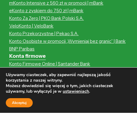
mKonto Intensive z 560 zł w promocji | mBank
eKonto z zyskiem do 750 zł | mBank
Konto Za Zero | PKO Bank Polski S.A.
VeloKonto | VeloBank
Konto Przekorzystne | Pekao S.A.
Konto Osobiste w promocji „Wymieniaj bez granic” | Bank
BNP Paribas
Konta firmowe
Konto Firmowe Online | Santander Bank
Rachunek Firmowy 4X4 | Alior Bank
Używamy ciasteczek, aby zapewnić najlepszą jakość
BIZnest Konto | Nest Bank S.A.
korzystania z naszej witryny.
Możesz dowiedzieć się więcej o tym, jakich ciasteczek
Konto Firmowe | PKO Bank Polski S.A.
używamy, lub wyłączyć je w
ustawieniach
.
Plus Konto Biznes | Volkswagen Bank
Konto Przekorzystne Biznes | Pekao S.A.
Akceptuj
Pożyczki pozabankowe
Pożyczka pozabankowa | Miloan
Pożyczka pozabankowa | Cashtero
LEWpożyczka