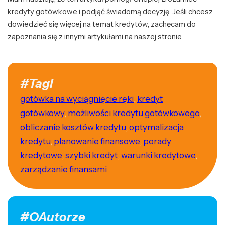
kredyty gotówkowe i podjąć świadomą decyzję. Jeśli chcesz
dowiedzieć się więcej na temat kredytów, zachęcam do
zapoznania się z innymi artykułami na naszej stronie.
#Tagi
gotówka na wyciągnięcie ręki
,
kredyt
gotówkowy
,
możliwości kredytu gotówkowego
,
obliczanie kosztów kredytu
,
optymalizacja
kredytu
,
planowanie finansowe
,
porady
kredytowe
,
szybki kredyt
,
warunki kredytowe
,
zarządzanie finansami
#OAutorze