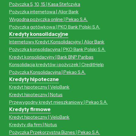
Pożyczka 5, 10, 15 | Kasa Stefczyka
Pożyczka internetowa | Alior Bank
Wygodna pożyczka online | Pekao S.A.
Pożyczka gotówkowa | PKO Bank Polski S.A.
Kredyty konsolidacyjne
Internetowy Kredyt Konsolidacyjny | Alior Bank
Pożyczka konsolidacyjna | PKO Bank Polski S.A.
Kredyt konsolidacyjny | Bank BNP Paribas
Konsolidacja kredytów i pożyczek | CreditHelp
Pożyczka Konsolidacyjna | Pekao S.A.
Kredyty hipoteczne
Kredyt hipoteczny | VeloBank
Kredyt hipoteczny | Notus
Przewygodny kredyt mieszkaniowy | Pekao S.A.
Kredyty firmowe
Kredyt hipoteczny | VeloBank
Kredyty dla firm | Notus
Pożyczka Przekorzystna Biznes | Pekao S.A.