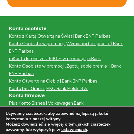
Konta osobiste
Konto z Kartą Otwartą na Świat | Bank BNP Paribas
Konto Osobiste w promocji „Wymieniaj bez granic” | Bank
BNP Paribas
mKonto Intensive z 560 zł w promocji | mBank
Konto Osobiste w promocji „Zgotuj sobie premię” | Bank
BNP Paribas
Konto Otwarte na Ciebie | Bank BNP Paribas
Konto bez Granic | PKO Bank Polski S.A.
Konta firmowe
Plus Konto Biznes | Volkswagen Bank
iKonto Biznes | Alior Bank
Używamy ciasteczek, aby zapewnić najlepszą jakość
Konto Przekorzystne Biznes | Pekao S.A.
korzystania z naszej witryny.
Możesz dowiedzieć się więcej o tym, jakich ciasteczek
Rachunek Firmowy 4X4 | Alior Bank
używamy, lub wyłączyć je w
ustawieniach
.
Konto Firmowe | PKO Bank Polski S.A.