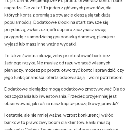
To jak darmowe pieniądze! Po prostu otwierasz konto i bank
nagradza Cię za to! To jeden z głównych powodów, dla
których konta z premią za otwarcie cieszą się tak dużą
popularnością. Dodatkowe środki na start zawsze się
przydadzą, zwłaszcza jeśli dopiero zaczynasz swoją
przygodę z samodzielną gospodarką domową, planujesz
wyjazd lub masz inne ważne wydatki.
To także świetna okazja, żeby przetestować bank bez
żadnego ryzyka. Nie musisz od razu wpłacać własnych
pieniędzy, możesz po prostu otworzyć konto i sprawdzić, czy
jego funkcjonalności i oferta odpowiadają Twoim potrzebom.
Dodatkowe pieniądze mogą dodatkowo zmotywować Cię do
oszczędzania lub inwestowania. Przecież przyjemniej jest
obserwować, jak rośnie nasz kapitał początkowy, prawda?
I ostatnie, ale nie mniej ważne: wzrost konkurencji wśród
banków to prawdziwy boom dla klientów. Banki muszą
walczyć o Ciebie i Twoje pieniądze, dlatego coraz częściej