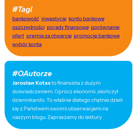
#Tagi
bankowość
,
inwestycje
,
konto bankowe
,
oszczędności
,
porady finansowe
,
porównanie
ofert
,
premia za otwarcie
,
promocje bankowe
,
wybór konta
#OAutorze
Jarosław Kotas
to finansista z dużym
doświadczeniem. Oprócz ekonomii, skończył
dziennikarsto. To właśnie dlatego chętnie dzieli
się z Państwem swoimi obserwacjami na
naszym blogu. Zapraszamy do lektury.