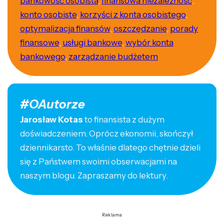
bankowość osobista
,
finansowa niezależność
,
konto osobiste
,
korzyści z konta osobistego
,
optymalizacja finansów
,
oszczędzanie
,
porady
finansowe
,
usługi bankowe
,
wybór konta
bankowego
,
zarządzanie budżetem
#OAutorze
Jarosław Kotas
to finansista z dużym
doświadczeniem. Oprócz ekonomii, skończył
dziennikarsto. To właśnie dlatego chętnie dzieli
się z Państwem swoimi obserwacjami na
naszym blogu. Zapraszamy do lektury.
Reklama