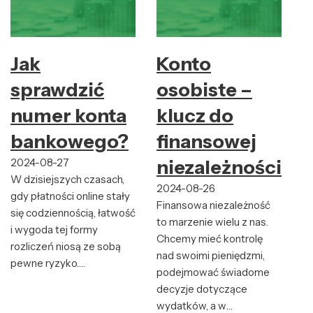
Jak
Konto
sprawdzić
osobiste –
numer konta
klucz do
bankowego?
finansowej
2024-08-27
niezależności
W dzisiejszych czasach,
2024-08-26
gdy płatności online stały
Finansowa niezależność
się codziennością, łatwość
to marzenie wielu z nas.
i wygoda tej formy
Chcemy mieć kontrolę
rozliczeń niosą ze sobą
nad swoimi pieniędzmi,
pewne ryzyko.…
podejmować świadome
decyzje dotyczące
wydatków, a w…