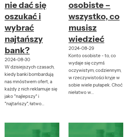
nie dać się
osobiste –
oszukać i
wszystko, co
wybrać
musisz
najtańszy
wiedzieć
bank?
2024-08-29
Konto osobiste - to, co
2024-08-30
wydaje się czymś
W dzisiejszych czasach,
oczywistym, codziennym,
kiedy banki bombardują
w rzeczywistości kryje w
nas mnóstwem ofert, a
sobie wiele pułapek. Choć
każdy z nich reklamuje się
niełatwo w…
jako "najlepszy" i
"najtańszy", łatwo…