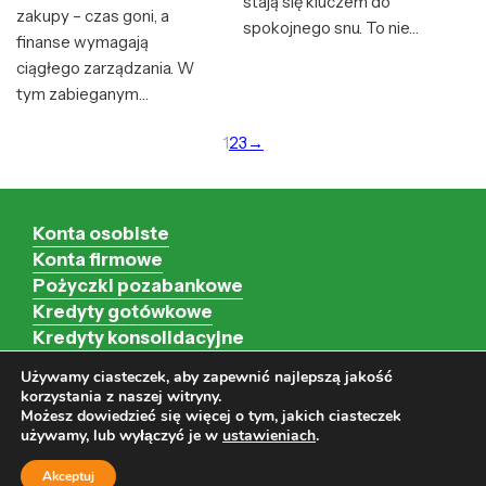
stają się kluczem do
zakupy – czas goni, a
spokojnego snu. To nie…
finanse wymagają
ciągłego zarządzania. W
tym zabieganym…
1
2
3
→
Konta osobiste
Konta firmowe
Pożyczki pozabankowe
Kredyty gotówkowe
Kredyty konsolidacyjne
Kredyty hipoteczne
Używamy ciasteczek, aby zapewnić najlepszą jakość
Kredyty firmowe
korzystania z naszej witryny.
Możesz dowiedzieć się więcej o tym, jakich ciasteczek
używamy, lub wyłączyć je w
ustawieniach
.
Wszystkie prawa zastrzeżone | Strona zawiera linki afiliacyjne |
Akceptuj