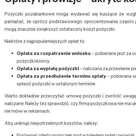
Pożyczki pozabankowe mogą wydawać się kuszące ze względ
pamiętać, że oprócz podstawowego oprocentowania często po
mogą znacznie zwiększyć ostateczny koszt pożyczki.
Niektóre z najpopularniejszych opłat to:
Opłata za rozpatrzenie wniosku
– pobierana jest za 
pożyczkobiorcy.
Opłata za wypłatę pożyczki
– naliczana za przesłanie p
Opłata za przedłużenie terminu spłaty
– pobierana w
spłacić pożyczki w ustalonym terminie.
Warto dokładnie przeczytać umowę pożyczki i zwrócić uwagę 
naliczane. Należy też sprawdzić, czy firma pożyczkowa nie ma 
nie mówi w reklamach.
Aby uniknąć niepotrzebnych kosztów, należy:
Porównać oferty pożyczek pod względem opłat i prowizji.