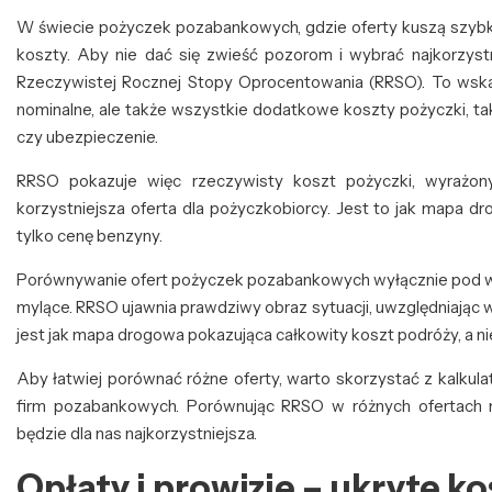
W świecie pożyczek pozabankowych, gdzie oferty kuszą szybkoś
koszty. Aby nie dać się zwieść pozorom i wybrać najkorzystn
Rzeczywistej Rocznej Stopy Oprocentowania (RRSO). To wskaź
nominalne, ale także wszystkie dodatkowe koszty pożyczki, taki
czy ubezpieczenie.
RRSO pokazuje więc rzeczywisty koszt pożyczki, wyrażon
korzystniejsza oferta dla pożyczkobiorcy. Jest to jak mapa d
tylko cenę benzyny.
Porównywanie ofert pożyczek pozabankowych wyłącznie pod 
mylące. RRSO ujawnia prawdziwy obraz sytuacji, uwzględniając 
jest jak mapa drogowa pokazująca całkowity koszt podróży, a ni
Aby łatwiej porównać różne oferty, warto skorzystać z kalku
firm pozabankowych. Porównując RRSO w różnych ofertach m
będzie dla nas najkorzystniejsza.
Opłaty i prowizje – ukryte k