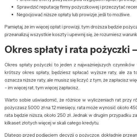
Sprawdzić reputację firmy pożyczkowej i przeczytać recen
Negocjować niższe opłaty lub prowizje, jeśli to możliwe.
Pamiętaj, że im więcej opłat i prowizji, tym droższa będzie poży
przeanalizuj wszystkie koszty i upewnij się, że rozumiesz warunki
Okres spłaty i rata pożyczki
Okres spłaty pożyczki to jeden z najważniejszych czynników 
krótszy okres spłaty, będziesz spłacać wyższe raty, ale za t
oznacza niższe raty, ale musisz się liczyć z tym, że zapłacisz wi
– im więcej rat, tym więcej zapłacisz.
Warto sobie uświadomić, że różnice w wyliczeniach rat przy r
pożyczasz 5000 zł na 12 miesięcy, rata może wynosić około 450 
rata będzie niższa, około 250 zł. Jednak w drugim przypadku z
kilkaset złotych więcej w skali całego kredytu.
Dlatego przed podjęciem decyzji o pożyczce, dokładnie przeana