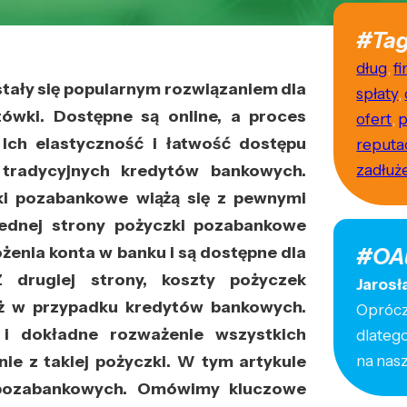
#Tag
dług
,
f
tały się popularnym rozwiązaniem dla
spłaty
,
ówki. Dostępne są online, a proces
ofert
,
p
 Ich elastyczność i łatwość dostępu
reputa
a tradycyjnych kredytów bankowych.
zadłuż
zki pozabankowe wiążą się z pewnymi
jednej strony pożyczki pozabankowe
żenia konta w banku i są dostępne dla
#OA
 drugiej strony, koszty pożyczek
Jarosł
ż w przypadku kredytów bankowych.
Oprócz 
 i dokładne rozważenie wszystkich
dlateg
ie z takiej pożyczki. W tym artykule
na nas
 pozabankowych. Omówimy kluczowe