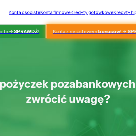
Konta osobiste
Konta firmowe
Kredyty gotówkowe
Kredyty h
Konta z mnóstewem
bonusów
! ->
SP
iste ->
SPRAWDŹ
!
 pożyczek pozabankowych 
zwrócić uwagę?