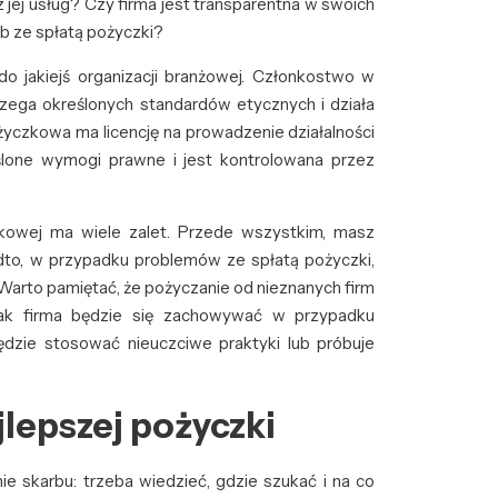
z jej usług? Czy firma jest transparentna w swoich
ub ze spłatą pożyczki?
o jakiejś organizacji branżowej. Członkostwo w
rzega określonych standardów etycznych i działa
życzkowa ma licencję na prowadzenie działalności
eślone wymogi prawne i jest kontrolowana przez
zkowej ma wiele zalet. Przede wszystkim, masz
adto, w przypadku problemów ze spłatą pożyczki,
 Warto pamiętać, że pożyczanie od nieznanych firm
jak firma będzie się zachowywać w przypadku
ędzie stosować nieuczciwe praktyki lub próbuje
jlepszej pożyczki
ie skarbu: trzeba wiedzieć, gdzie szukać i na co