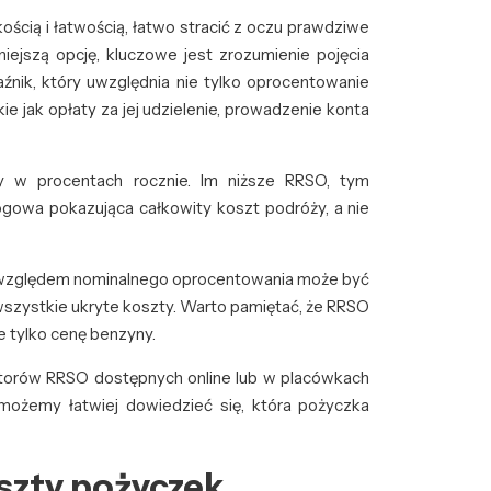
cią i łatwością, łatwo stracić z oczu prawdziwe
iejszą opcję, kluczowe jest zrozumienie pojęcia
nik, który uwzględnia nie tylko oprocentowanie
e jak opłaty za jej udzielenie, prowadzenie konta
y w procentach rocznie. Im niższe RRSO, tym
rogowa pokazująca całkowity koszt podróży, a nie
względem nominalnego oprocentowania może być
wszystkie ukryte koszty. Warto pamiętać, że RRSO
e tylko cenę benzyny.
latorów RRSO dostępnych online lub w placówkach
ożemy łatwiej dowiedzieć się, która pożyczka
oszty pożyczek