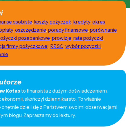
i
inanse osobiste
,
koszty pożyczek
,
kredyty
,
okres
opłaty
,
oszczędzanie
,
porady finansowe
,
porównanie
ożyczki pozabankowe
,
prowizje
,
rata pożyczki
,
cja firmy pożyczkowej
,
RRSO
,
wybór pożyczki
,
enie
utorze
aw Kotas
to finansista z dużym doświadczeniem.
ekonomii, skończył dziennikarsto. To właśnie
o chętnie dzieli się z Państwem swoimi obserwacjami
zym blogu. Zapraszamy do lektury.