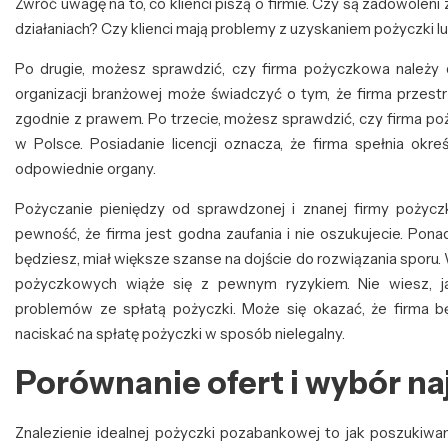
Zwróć uwagę na to, co klienci piszą o firmie. Czy są zadowoleni 
działaniach? Czy klienci mają problemy z uzyskaniem pożyczki l
Po drugie, możesz sprawdzić, czy firma pożyczkowa należy d
organizacji branżowej może świadczyć o tym, że firma przest
zgodnie z prawem. Po trzecie, możesz sprawdzić, czy firma po
w Polsce. Posiadanie licencji oznacza, że firma spełnia okr
odpowiednie organy.
Pożyczanie pieniędzy od sprawdzonej i znanej firmy pożyc
pewność, że firma jest godna zaufania i nie oszukujecie. Pon
będziesz, miał większe szanse na dojście do rozwiązania sporu.
pożyczkowych wiąże się z pewnym ryzykiem. Nie wiesz, 
problemów ze spłatą pożyczki. Może się okazać, że firma b
naciskać na spłatę pożyczki w sposób nielegalny.
Porównanie ofert i wybór na
Znalezienie idealnej pożyczki pozabankowej to jak poszukiwan