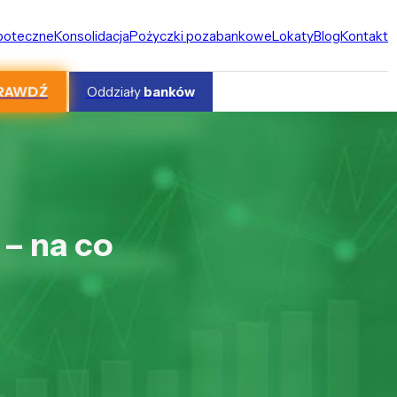
ipoteczne
Konsolidacja
Pożyczki pozabankowe
Lokaty
Blog
Kontakt
RAWDŹ
Oddziały
banków
– na co