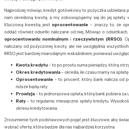
Najprościej mówiąc, kredyt gotówkowy to pożyczka udzielana p
nam określoną kwotę, a my zobowiązujemy się do jej spłaty w
Kluczową kwestią jest
oprocentowanie
– znaczy to, że op
oddać również odsetki naliczane od niej. Mówiąc o odsetkach
oprocentowaniu nominalnym
i
rzeczywistym (RRSO)
. O
naliczany od pożyczonej kwoty, ale nie uwzględnia wszystkich 
RRSO jest bardziej miarodajnym wskaźnikiem, ponieważ uwzględ
Kwota kredytu
– to po prostu suma pieniędzy, którą otr
Okres kredytowania
– określa, ile czasu mamy na spłatę
Oprocentowanie
– to procent, który bank nalicza od 
niższe będą raty.
Prowizja
– to jednorazowa opłata, którą bank pobiera za u
Raty
– to regularne, miesięczne spłaty kredytu. Wysokoś
okresu kredytowania.
Zrozumienie tych podstawowych pojęć jest kluczowe, aby świ
wybrać ofertę, która będzie dla nas najbardziej korzystna.