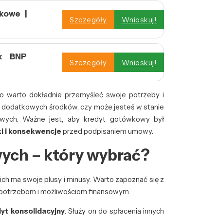
kowe |
Szczegóły
Wnioskuj!
nk BNP
Szczegóły
Wnioskuj!
o warto dokładnie przemyśleć swoje potrzeby i
sz dodatkowych środków, czy może jesteś w stanie
owych. Ważne jest, aby kredyt gotówkowy był
i i konsekwencje
przed podpisaniem umowy.
ych – który wybrać?
ch ma swoje plusy i minusy. Warto zapoznać się z
m potrzebom i możliwościom finansowym.
yt konsolidacyjny
. Służy on do spłacenia innych