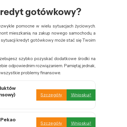
 kredyt gotówkowy?
ezwykle pomocne w wielu sytuacjach życiowych.
mont mieszkania, na zakup nowego samochodu, a
j sytuacji kredyt gotówkowy może stać się Twoim
otrzebujesz szybko pozyskać dodatkowe środki na
ebie odpowiednim rozwiązaniem. Pamiętaj jednak,
e wszystkie problemy finansowe.
uktów
ansowy)
Szczegóły
Wnioskuj!
 Pekao
Szczegóły
Wnioskuj!