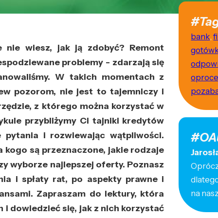
#Tag
bank
,
f
e nie wiesz, jak ją zdobyć? Remont
gotów
espodziewane problemy - zdarzają się
odpowi
planowaliśmy. W takich momentach z
oproce
 pozorom, nie jest to tajemniczy i
pozab
rzędzie, z którego można korzystać w
kule przybliżymy Ci tajniki kredytów
pytania i rozwiewając wątpliwości.
#OA
a kogo są przeznaczone, jakie rodzaje
Jarosł
y wyborze najlepszej oferty. Poznasz
Oprócz 
a i spłaty rat, po aspekty prawne i
dlateg
ansami. Zapraszam do lektury, która
na nas
i dowiedzieć się, jak z nich korzystać