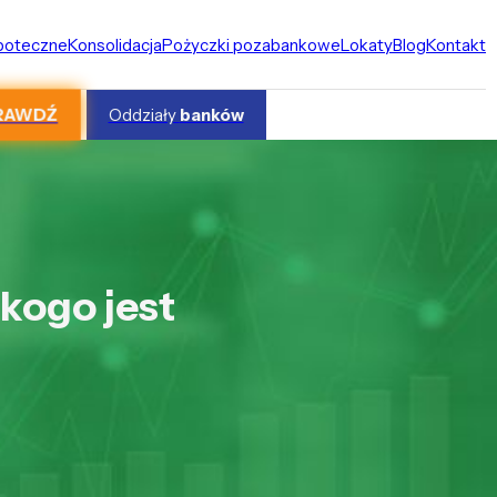
ipoteczne
Konsolidacja
Pożyczki pozabankowe
Lokaty
Blog
Kontakt
RAWDŹ
Oddziały
banków
 kogo jest