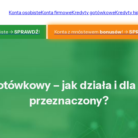
Konta osobiste
Konta firmowe
Kredyty gotówkowe
Kredyty h
Konta z mnóstewem
bonusów
! ->
SP
iste ->
SPRAWDŹ
!
tówkowy – jak działa i dla
przeznaczony?