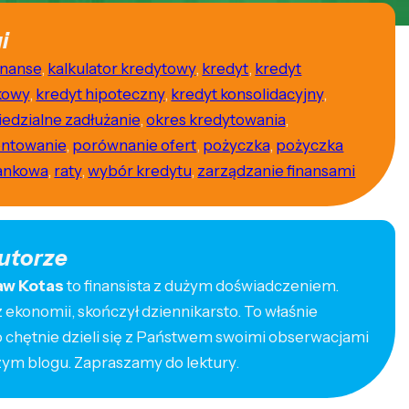
i
inanse
,
kalkulator kredytowy
,
kredyt
,
kredyt
kowy
,
kredyt hipoteczny
,
kredyt konsolidacyjny
,
edzialne zadłużanie
,
okres kredytowania
,
ntowanie
,
porównanie ofert
,
pożyczka
,
pożyczka
ankowa
,
raty
,
wybór kredytu
,
zarządzanie finansami
utorze
aw Kotas
to finansista z dużym doświadczeniem.
ekonomii, skończył dziennikarsto. To właśnie
o chętnie dzieli się z Państwem swoimi obserwacjami
zym blogu. Zapraszamy do lektury.