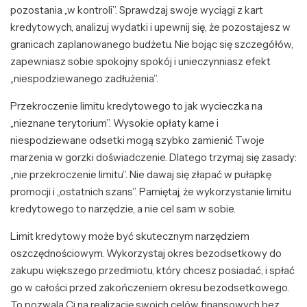
pozostania „w kontroli”. Sprawdzaj swoje wyciągi z kart
kredytowych, analizuj wydatki i upewnij się, że pozostajesz w
granicach zaplanowanego budżetu. Nie bojąc się szczegółów,
zapewniasz sobie spokojny spokój i unieczynniasz efekt
„niespodziewanego zadłużenia”.
Przekroczenie limitu kredytowego to jak wycieczka na
„nieznane terytorium”. Wysokie opłaty karne i
niespodziewane odsetki mogą szybko zamienić Twoje
marzenia w gorzki doświadczenie. Dlatego trzymaj się zasady:
„nie przekroczenie limitu”. Nie dawaj się złapać w pułapkę
promocji i „ostatnich szans”. Pamiętaj, że wykorzystanie limitu
kredytowego to narzędzie, a nie cel sam w sobie.
Limit kredytowy może być skutecznym narzędziem
oszczędnościowym. Wykorzystaj okres bezodsetkowy do
zakupu większego przedmiotu, który chcesz posiadać, i spłać
go w całości przed zakończeniem okresu bezodsetkowego.
To pozwala Ci na realizację swoich celów finansowych bez