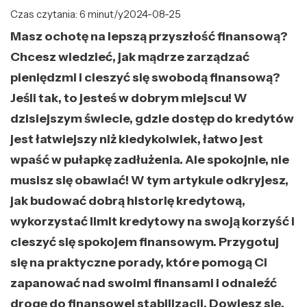
Czas czytania: 6 minut/y
2024-08-25
Masz ochotę na lepszą przyszłość finansową?
Chcesz wiedzieć, jak mądrze zarządzać
pieniędzmi i cieszyć się swobodą finansową?
Jeśli tak, to jesteś w dobrym miejscu! W
dzisiejszym świecie, gdzie dostęp do kredytów
jest łatwiejszy niż kiedykolwiek, łatwo jest
wpaść w pułapkę zadłużenia. Ale spokojnie, nie
musisz się obawiać! W tym artykule odkryjesz,
jak budować dobrą historię kredytową,
wykorzystać limit kredytowy na swoją korzyść i
cieszyć się spokojem finansowym. Przygotuj
się na praktyczne porady, które pomogą Ci
zapanować nad swoimi finansami i odnaleźć
drogę do finansowej stabilizacji. Dowiesz się,