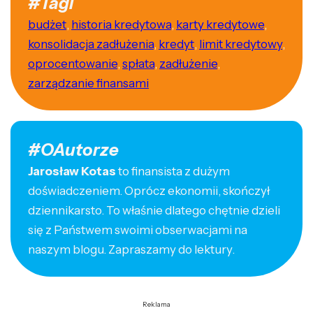
#Tagi
budżet
,
historia kredytowa
,
karty kredytowe
,
konsolidacja zadłużenia
,
kredyt
,
limit kredytowy
,
oprocentowanie
,
spłata
,
zadłużenie
,
zarządzanie finansami
#OAutorze
Jarosław Kotas
to finansista z dużym
doświadczeniem. Oprócz ekonomii, skończył
dziennikarsto. To właśnie dlatego chętnie dzieli
się z Państwem swoimi obserwacjami na
naszym blogu. Zapraszamy do lektury.
Reklama