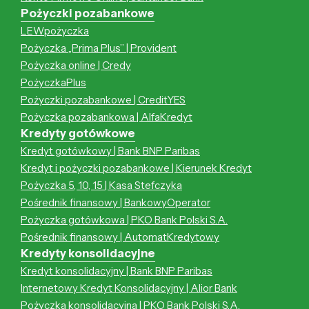
Pożyczki pozabankowe
LEWpożyczka
Pożyczka „Prima Plus” | Provident
Pożyczka online | Credy
PożyczkaPlus
Pożyczki pozabankowe | CreditYES
Pożyczka pozabankowa | AlfaKredyt
Kredyty gotówkowe
Kredyt gotówkowy | Bank BNP Paribas
Kredyt i pożyczki pozabankowe | Kierunek Kredyt
Pożyczka 5, 10, 15 | Kasa Stefczyka
Pośrednik finansowy | BankowyOperator
Pożyczka gotówkowa | PKO Bank Polski S.A.
Pośrednik finansowy | AutomatKredytowy
Kredyty konsolidacyjne
Kredyt konsolidacyjny | Bank BNP Paribas
Internetowy Kredyt Konsolidacyjny | Alior Bank
Pożyczka konsolidacyjna | PKO Bank Polski S.A.