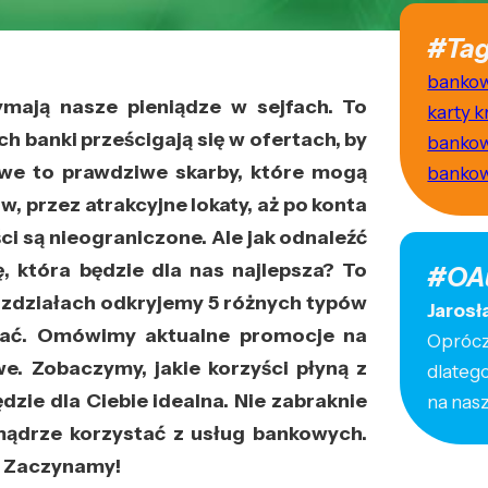
#Tag
banko
zymają nasze pieniądze w sejfach. To
karty 
h banki prześcigają się w ofertach, by
banko
we to prawdziwe skarby, które mogą
banko
, przez atrakcyjne lokaty, aż po konta
i są nieograniczone. Ale jak odnaleźć
, która będzie dla nas najlepsza? To
#OA
ozdziałach odkryjemy 5 różnych typów
Jarosł
dać. Omówimy aktualne promocje na
Oprócz 
we. Zobaczymy, jakie korzyści płyną z
dlateg
ędzie dla Ciebie idealna. Nie zabraknie
na nas
mądrze korzystać z usług bankowych.
? Zaczynamy!