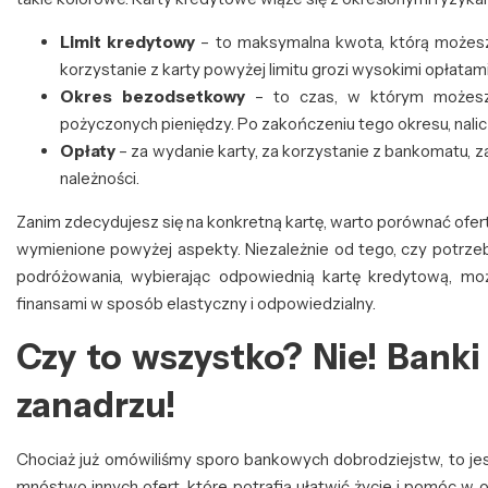
Limit kredytowy
– to maksymalna kwota, którą możesz 
korzystanie z karty powyżej limitu grozi wysokimi opłatam
Okres bezodsetkowy
– to czas, w którym możesz 
pożyczonych pieniędzy. Po zakończeniu tego okresu, nali
Opłaty
– za wydanie karty, za korzystanie z bankomatu, 
należności.
Zanim zdecydujesz się na konkretną kartę, warto porównać ofe
wymienione powyżej aspekty. Niezależnie od tego, czy potrze
podróżowania, wybierając odpowiednią kartę kredytową, moż
finansami w sposób elastyczny i odpowiedzialny.
Czy to wszystko? Nie! Banki
zanadrzu!
Chociaż już omówiliśmy sporo bankowych dobrodziejstw, to je
mnóstwo innych ofert, które potrafią ułatwić życie i pomóc w 