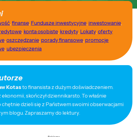
i
wość
,
finanse
,
Fundusze inwestycyjne
,
inwestowanie
,
kredytowe
,
konta osobiste
,
kredyty
,
Lokaty
,
oferty
we
,
oszczędzanie
,
porady finansowe
,
promocje
we
,
ubezpieczenia
utorze
aw Kotas
to finansista z dużym doświadczeniem.
ekonomii, skończył dziennikarsto. To właśnie
o chętnie dzieli się z Państwem swoimi obserwacjami
zym blogu. Zapraszamy do lektury.
Reklama