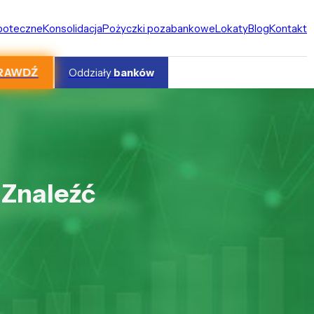
ipoteczne
Konsolidacja
Pożyczki pozabankowe
Lokaty
Blog
Kontakt
RAWDŹ
Oddziały
banków
 Znaleźć