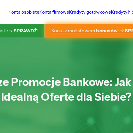
Konta osobiste
Konta firmowe
Kredyty gotówkowe
Kredyty h
Konta z mnóstewem
bonusów
! ->
SP
iste ->
SPRAWDŹ
!
ze Promocje Bankowe: Jak
Idealną Oferte dla Siebie?