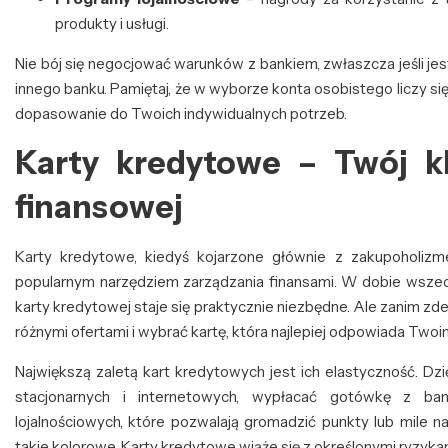
produkty i usługi.
Nie bój się negocjować warunków z bankiem, zwłaszcza jeśli jes
innego banku. Pamiętaj, że w wyborze konta osobistego liczy się 
dopasowanie do Twoich indywidualnych potrzeb.
Karty kredytowe – Twój kl
finansowej
Karty kredytowe, kiedyś kojarzone głównie z zakupoholizme
popularnym narzędziem zarządzania finansami. W dobie wszech
karty kredytowej staje się praktycznie niezbędne. Ale zanim zdec
różnymi ofertami i wybrać kartę, która najlepiej odpowiada Two
Największą zaletą kart kredytowych jest ich elastyczność. D
stacjonarnych i internetowych, wypłacać gotówkę z b
lojalnościowych, które pozwalają gromadzić punkty lub mile n
takie kolorowe. Karty kredytowe wiąże się z określonymi ryzyka