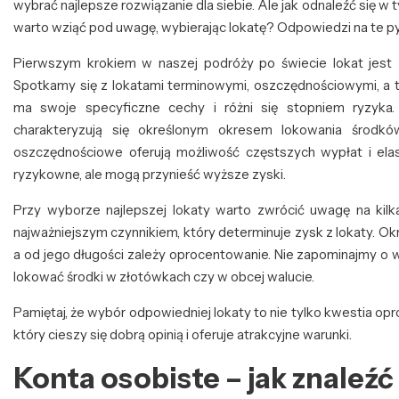
wybrać najlepsze rozwiązanie dla siebie. Ale jak odnaleźć się w 
warto wziąć pod uwagę, wybierając lokatę? Odpowiedzi na te pyt
Pierwszym krokiem w naszej podróży po świecie lokat jest z
Spotkamy się z lokatami terminowymi, oszczędnościowymi, a t
ma swoje specyficzne cechy i różni się stopniem ryzyka.
charakteryzują się określonym okresem lokowania środkó
oszczędnościowe oferują możliwość częstszych wypłat i elas
ryzykowne, ale mogą przynieść wyższe zyski.
Przy wyborze najlepszej lokaty warto zwrócić uwagę na kil
najważniejszym czynnikiem, który determinuje zysk z lokaty. Okre
a od jego długości zależy oprocentowanie. Nie zapominajmy o w
lokować środki w złotówkach czy w obcej walucie.
Pamiętaj, że wybór odpowiedniej lokaty to nie tylko kwestia op
który cieszy się dobrą opinią i oferuje atrakcyjne warunki.
Konta osobiste – jak znaleźć 