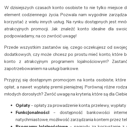
W dzisiejszych czasach konto osobiste to nie tylko miejsce 
element codziennego życia. Pozwala nam wygodnie zarządzać fi
korzystać z wielu innych usług. Na rynku dostępnych jest mnó
atrakcyjnych promocji. Jak znaleźć konto idealne dla swo
podpowiadamy, na co zwrócić uwagę!
Przede wszystkim zastanów się, czego oczekujesz od swojeg
dodatkowych, czy może chcesz po prostu mieć konto, które będ
konto z atrakcyjnym programem lojalnościowym? Zastan
zapotrzebowaniem na usługi bankowe.
Przyjrzyj się dostępnym promocjom na konta osobiste, które 
opłat, a nawet wypłatę premii pieniężnej. Porównaj różne rodza
młodych dorosłych? Zwróć uwagę na kryteria, które są dla Ciebi
Opłaty
– opłaty za prowadzenie konta, przelewy, wypłaty z
Funkcjonalności
– dostępność bankowości interneto
natychmiastowe, możliwość zarządzania kontem przez tel
Programy lojalnościowe
– nagrody za korzystanie z u