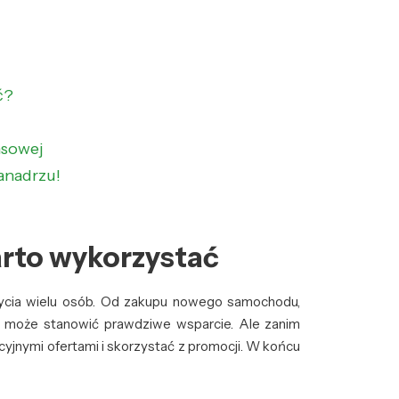
ć?
nsowej
zanadrzu!
arto wykorzystać
 życia wielu osób. Od zakupu nowego samochodu,
yt może stanowić prawdziwe wsparcie. Ale zanim
kcyjnymi ofertami i skorzystać z promocji. W końcu