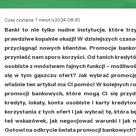
Czas czytania: 7 minut/y
2024-08-30
Banki to nie tylko nudne instytucje, które tr
prawdziwe kopalnie okazji! W dzisiejszych czasac
przyciągnąć nowych klientów. Promocje banko
przynieść nam sporo korzyści. Od tanich kredytów
osobiste z mnóstwem fajnych funkcji – możliwośc
się w tym gąszczu ofert? Jak wybrać promocję
właśnie ten artykuł ma Ci pomóc! W kolejnych r
promocji bankowych, które mogą Ci się przy
kredyty, lokaty, konta osobiste i karty kredyto
korzystania z tych ofert i jak wybrać tę, która b
też wskazówek, jak negocjować warunki i jak 
Gotowi na odkrycie świata promocji bankowych