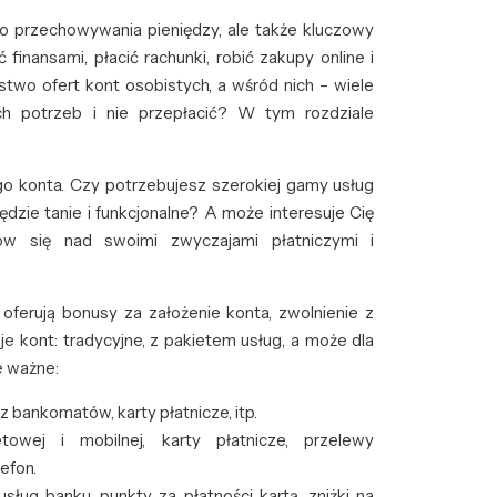
do przechowywania pieniędzy, ale także kluczowy
nansami, płacić rachunki, robić zakupy online i
stwo ofert kont osobistych, a wśród nich – wiele
ich potrzeb i nie przepłacić? W tym rozdziale
o konta. Czy potrzebujesz szerokiej gamy usług
zie tanie i funkcjonalne? A może interesuje Cię
ów się nad swoimi zwyczajami płatniczymi i
oferują bonusy za założenie konta, zwolnienie z
je kont: tradycyjne, z pakietem usług, a może dla
e ważne:
 bankomatów, karty płatnicze, itp.
wej i mobilnej, karty płatnicze, przelewy
efon.
sług banku, punkty za płatności kartą, zniżki na