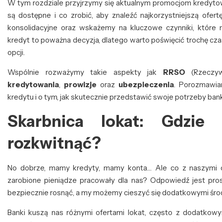
W tym rozdziale przyjrzymy się aktualnym promocjom kredytow
są dostępne i co zrobić, aby znaleźć najkorzystniejszą ofe
konsolidacyjne oraz wskażemy na kluczowe czynniki, które 
kredyt to poważna decyzja, dlatego warto poświęcić trochę cz
opcji.
Wspólnie rozważymy takie aspekty jak
RRSO
(Rzeczyw
kredytowania
,
prowizje
oraz
ubezpieczenia
. Porozmawia
kredytu i o tym, jak skutecznie przedstawić swoje potrzeby b
Skarbnica lokat: Gdzie
rozkwitnąć?
No dobrze, mamy kredyty, mamy konta… Ale co z naszymi o
zarobione pieniądze pracowały dla nas? Odpowiedź jest prost
bezpiecznie rosnąć, a my możemy cieszyć się dodatkowymi środ
Banki kuszą nas różnymi ofertami lokat, często z dodatkowy