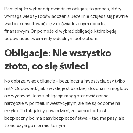
Pamiętaj, że wybór odpowiednich obligacji to proces, który
wymaga wiedzy i doświadczenia. Jeżeli nie czujesz się pewnie,
warto skonsultować się z doświadczonym doradcą
finansowym. On pomoże ci wybrać obligacje, które będą
odpowiadać twoim indywidualnym potrzebom.
Obligacje: Nie wszystko
złoto, co się świeci
No dobrze, więc obligacje – bezpieczna inwestycja, czy tylko
mit? Odpowiedź, jak zwykle, jest bardziej złożona niż mogłoby
się wydawać. Jasne, obligacje mogą stanowić cenne
narzędzie w portfelu inwestycyjnym, ale nie są odporne na
ryzyko. To tak, jakby powiedzieć, że samochód jest
bezpieczny, bo ma pasy bezpieczeństwa – tak, ma pasy, ale
to nie czyni go nieśmiertelnym.