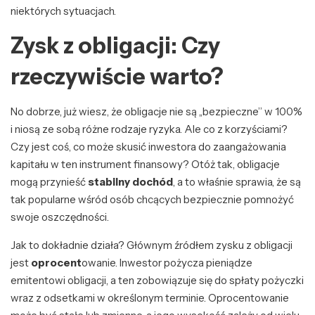
niektórych sytuacjach.
Zysk z obligacji: Czy
rzeczywiście warto?
No dobrze, już wiesz, że obligacje nie są „bezpieczne” w 100%
i niosą ze sobą różne rodzaje ryzyka. Ale co z korzyściami?
Czy jest coś, co może skusić inwestora do zaangażowania
kapitału w ten instrument finansowy? Otóż tak, obligacje
mogą przynieść
stabilny dochód
, a to właśnie sprawia, że są
tak popularne wśród osób chcących bezpiecznie pomnożyć
swoje oszczędności.
Jak to dokładnie działa? Głównym źródłem zysku z obligacji
jest
oprocent
owanie. Inwestor pożycza pieniądze
emitentowi obligacji, a ten zobowiązuje się do spłaty pożyczki
wraz z odsetkami w określonym terminie. Oprocentowanie