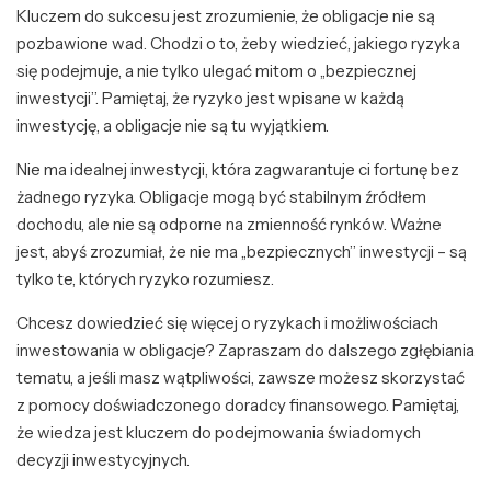
Kluczem do sukcesu jest zrozumienie, że obligacje nie są
pozbawione wad. Chodzi o to, żeby wiedzieć, jakiego ryzyka
się podejmuje, a nie tylko ulegać mitom o „bezpiecznej
inwestycji”. Pamiętaj, że ryzyko jest wpisane w każdą
inwestycję, a obligacje nie są tu wyjątkiem.
Nie ma idealnej inwestycji, która zagwarantuje ci fortunę bez
żadnego ryzyka. Obligacje mogą być stabilnym źródłem
dochodu, ale nie są odporne na zmienność rynków. Ważne
jest, abyś zrozumiał, że nie ma „bezpiecznych” inwestycji – są
tylko te, których ryzyko rozumiesz.
Chcesz dowiedzieć się więcej o ryzykach i możliwościach
inwestowania w obligacje? Zapraszam do dalszego zgłębiania
tematu, a jeśli masz wątpliwości, zawsze możesz skorzystać
z pomocy doświadczonego doradcy finansowego. Pamiętaj,
że wiedza jest kluczem do podejmowania świadomych
decyzji inwestycyjnych.