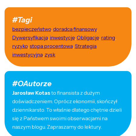
#Tagi
bezpieczeństwo
,
doradca finansowy
,
Dywersyfikacja
,
inwestycje
,
Obligacje
,
rating
,
ryzyko
,
stopa procentowa
,
Strategia
inwestycyjna
,
zysk
#OAutorze
Jarosław Kotas
to finansista z dużym
doświadczeniem. Oprócz ekonomii, skończył
dziennikarsto. To właśnie dlatego chętnie dzieli
się z Państwem swoimi obserwacjami na
naszym blogu. Zapraszamy do lektury.