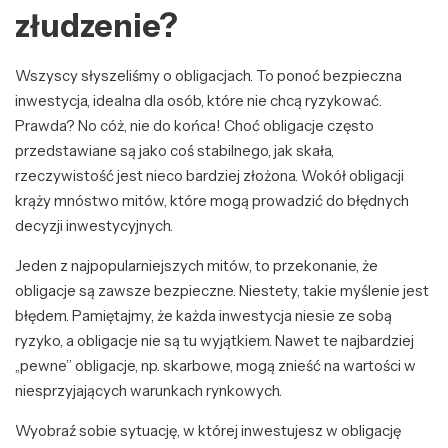
złudzenie?
Wszyscy słyszeliśmy o obligacjach. To ponoć bezpieczna
inwestycja, idealna dla osób, które nie chcą ryzykować.
Prawda? No cóż, nie do końca! Choć obligacje często
przedstawiane są jako coś stabilnego, jak skała,
rzeczywistość jest nieco bardziej złożona. Wokół obligacji
krąży mnóstwo mitów, które mogą prowadzić do błędnych
decyzji inwestycyjnych.
Jeden z najpopularniejszych mitów, to przekonanie, że
obligacje są zawsze bezpieczne. Niestety, takie myślenie jest
błędem. Pamiętajmy, że każda inwestycja niesie ze sobą
ryzyko, a obligacje nie są tu wyjątkiem. Nawet te najbardziej
„pewne” obligacje, np. skarbowe, mogą znieść na wartości w
niesprzyjających warunkach rynkowych.
Wyobraź sobie sytuację, w której inwestujesz w obligację