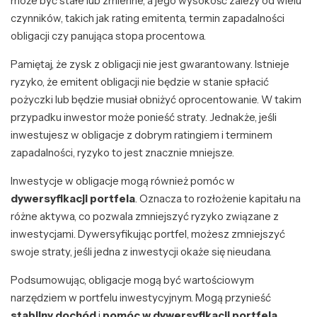
może być stałe lub zmienne, a jego wysokość zależy od wielu
czynników, takich jak rating emitenta, termin zapadalności
obligacji czy panująca stopa procentowa.
Pamiętaj, że zysk z obligacji nie jest gwarantowany. Istnieje
ryzyko, że emitent obligacji nie będzie w stanie spłacić
pożyczki lub będzie musiał obniżyć oprocentowanie. W takim
przypadku inwestor może ponieść straty. Jednakże, jeśli
inwestujesz w obligacje z dobrym ratingiem i terminem
zapadalności, ryzyko to jest znacznie mniejsze.
Inwestycje w obligacje mogą również pomóc w
dywersyfikacji portfela
. Oznacza to rozłożenie kapitału na
różne aktywa, co pozwala zmniejszyć ryzyko związane z
inwestycjami. Dywersyfikując portfel, możesz zmniejszyć
swoje straty, jeśli jedna z inwestycji okaże się nieudana.
Podsumowując, obligacje mogą być wartościowym
narzędziem w portfelu inwestycyjnym. Mogą przynieść
stabilny dochód
i
pomóc w dywersyfikacji portfela
.