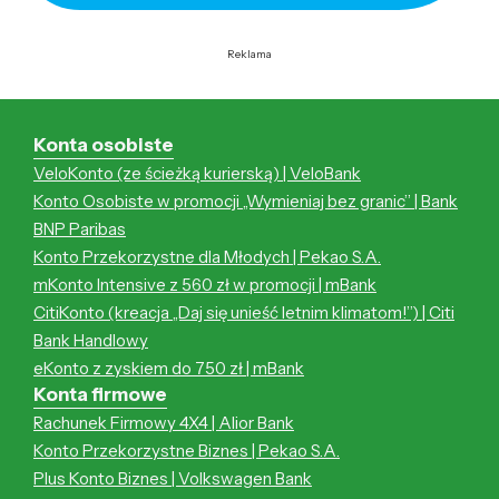
Reklama
Konta osobiste
VeloKonto (ze ścieżką kurierską) | VeloBank
Konto Osobiste w promocji „Wymieniaj bez granic” | Bank
BNP Paribas
Konto Przekorzystne dla Młodych | Pekao S.A.
mKonto Intensive z 560 zł w promocji | mBank
CitiKonto (kreacja „Daj się unieść letnim klimatom!”) | Citi
Bank Handlowy
eKonto z zyskiem do 750 zł | mBank
Konta firmowe
Rachunek Firmowy 4X4 | Alior Bank
Konto Przekorzystne Biznes | Pekao S.A.
Plus Konto Biznes | Volkswagen Bank