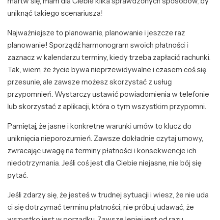
martw się, mam dla Ciebie kilka sprawdzonych sposobów, by
uniknąć takiego scenariusza!
Najważniejsze to planowanie, planowanie i jeszcze raz
planowanie! Sporządź harmonogram swoich płatności i
zaznacz w kalendarzu terminy, kiedy trzeba zapłacić rachunki.
Tak, wiem, że życie bywa nieprzewidywalne i czasem coś się
przesunie, ale zawsze możesz skorzystać z usług
przypomnień. Wystarczy ustawić powiadomienia w telefonie
lub skorzystać z aplikacji, która o tym wszystkim przypomni.
Pamiętaj, że jasne i konkretne warunki umów to klucz do
uniknięcia nieporozumień. Zawsze dokładnie czytaj umowy,
zwracając uwagę na terminy płatności i konsekwencje ich
niedotrzymania. Jeśli coś jest dla Ciebie niejasne, nie bój się
pytać.
Jeśli zdarzy się, że jesteś w trudnej sytuacji i wiesz, że nie uda
ci się dotrzymać terminu płatności, nie próbuj udawać, że
wszystko jest w porządku. Zawsze lepiej jest od razu