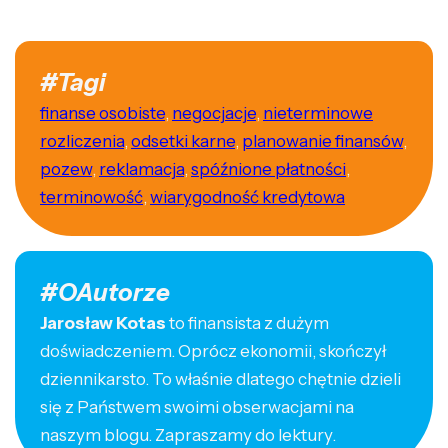
#Tagi
finanse osobiste
,
negocjacje
,
nieterminowe
rozliczenia
,
odsetki karne
,
planowanie finansów
,
pozew
,
reklamacja
,
spóźnione płatności
,
terminowość
,
wiarygodność kredytowa
#OAutorze
Jarosław Kotas
to finansista z dużym
doświadczeniem. Oprócz ekonomii, skończył
dziennikarsto. To właśnie dlatego chętnie dzieli
się z Państwem swoimi obserwacjami na
naszym blogu. Zapraszamy do lektury.