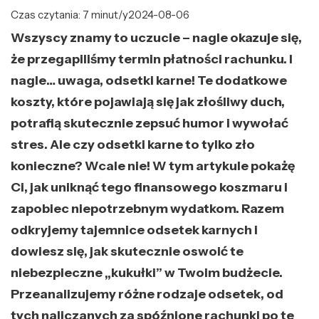
Czas czytania: 7 minut/y
2024-08-06
Wszyscy znamy to uczucie – nagle okazuje się,
że przegapiliśmy termin płatności rachunku. I
nagle… uwaga, odsetki karne! Te dodatkowe
koszty, które pojawiają się jak złośliwy duch,
potrafią skutecznie zepsuć humor i wywołać
stres. Ale czy odsetki karne to tylko zło
konieczne? Wcale nie! W tym artykule pokażę
Ci, jak uniknąć tego finansowego koszmaru i
zapobiec niepotrzebnym wydatkom. Razem
odkryjemy tajemnice odsetek karnych i
dowiesz się, jak skutecznie oswoić te
niebezpieczne „kukułki” w Twoim budżecie.
Przeanalizujemy różne rodzaje odsetek, od
tych naliczanych za spóźnione rachunki po te