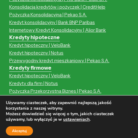
Konsolidacja kredytów i pożyczek | CreditHelp
Pożyczka Konsolidacyjna | Pekao S.A.
Kredyt konsolidacyjny | Bank BNP Paribas
Internetowy Kredyt Konsolidacyjny | Alior Bank
Kredyty hipoteczne
Kredyt hipoteczny | VeloBank
Kredyt hipoteczny | Notus
Przewygodny kredyt mieszkaniowy | Pekao S.A.
Kredyty firmowe
Kredyt hipoteczny | VeloBank
Kredyty dla firm | Notus
Pożyczka Przekorzystna Biznes | Pekao S.A.
Kredyt hipoteczny | Notus
Używamy ciasteczek, aby zapewnić najlepszą jakość
Przewygodny kredyt mieszkaniowy | Pekao S.A.
korzystania z naszej witryny.
Możesz dowiedzieć się więcej o tym, jakich ciasteczek
używamy, lub wyłączyć je w
ustawieniach
.
Wszystkie prawa zastrzeżone | Strona zawiera linki afiliacyjne |
Akceptuj
Wykonanie strony:
CODEXO
|
Mapa witryny