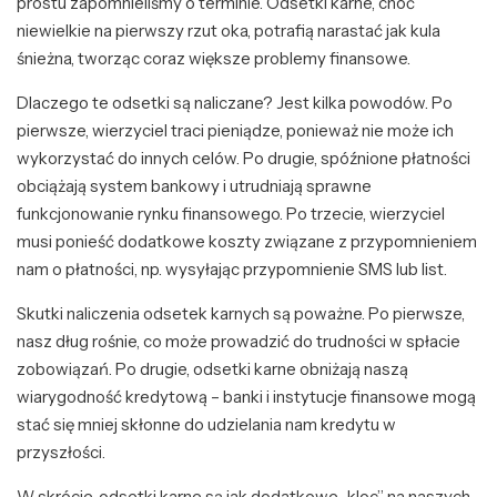
prostu zapomnieliśmy o terminie. Odsetki karne, choć
niewielkie na pierwszy rzut oka, potrafią narastać jak kula
śnieżna, tworząc coraz większe problemy finansowe.
Dlaczego te odsetki są naliczane? Jest kilka powodów. Po
pierwsze, wierzyciel traci pieniądze, ponieważ nie może ich
wykorzystać do innych celów. Po drugie, spóźnione płatności
obciążają system bankowy i utrudniają sprawne
funkcjonowanie rynku finansowego. Po trzecie, wierzyciel
musi ponieść dodatkowe koszty związane z przypomnieniem
nam o płatności, np. wysyłając przypomnienie SMS lub list.
Skutki naliczenia odsetek karnych są poważne. Po pierwsze,
nasz dług rośnie, co może prowadzić do trudności w spłacie
zobowiązań. Po drugie, odsetki karne obniżają naszą
wiarygodność kredytową – banki i instytucje finansowe mogą
stać się mniej skłonne do udzielania nam kredytu w
przyszłości.
W skrócie, odsetki karne są jak dodatkowe „kloc” na naszych