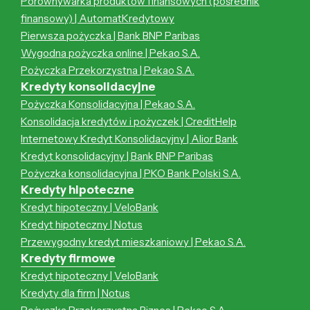
Porównywarka produktów finansowych (pośrednik
finansowy) | AutomatKredytowy
Pierwsza pożyczka | Bank BNP Paribas
Wygodna pożyczka online | Pekao S.A.
Pożyczka Przekorzystna | Pekao S.A.
Kredyty konsolidacyjne
Pożyczka Konsolidacyjna | Pekao S.A.
Konsolidacja kredytów i pożyczek | CreditHelp
Internetowy Kredyt Konsolidacyjny | Alior Bank
Kredyt konsolidacyjny | Bank BNP Paribas
Pożyczka konsolidacyjna | PKO Bank Polski S.A.
Kredyty hipoteczne
Kredyt hipoteczny | VeloBank
Kredyt hipoteczny | Notus
Przewygodny kredyt mieszkaniowy | Pekao S.A.
Kredyty firmowe
Kredyt hipoteczny | VeloBank
Kredyty dla firm | Notus