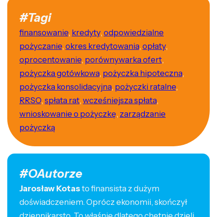
#Tagi
finansowanie
,
kredyty
,
odpowiedzialne
pożyczanie
,
okres kredytowania
,
opłaty
,
oprocentowanie
,
porównywarka ofert
,
pożyczka gotówkowa
,
pożyczka hipoteczna
,
pożyczka konsolidacyjna
,
pożyczki ratalne
,
RRSO
,
spłata rat
,
wcześniejsza spłata
,
wnioskowanie o pożyczkę
,
zarządzanie
pożyczką
#OAutorze
Jarosław Kotas
to finansista z dużym
doświadczeniem. Oprócz ekonomii, skończył
dziennikarsto. To właśnie dlatego chętnie dzieli