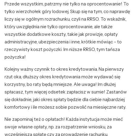
Przede wszystkim, patrzmy nie tylko na oprocentowanie! To
tylko wierzchołek góry lodowej. Skup się na tym, co naprawdę
liczy się w ogólnym rozrachunku, czyli na RRSO. To wskaźnik,
który uwzględnia nie tylko oprocentowanie, ale także
wszystkie dodatkowe koszty, takie jak prowizje, opłaty
administracyjne, ubezpieczenia i inne, krótkie mówiąc – to
rzeczywisty koszt pożyczki. Im niższe RRSO, tym tańsza
pożyczka!
Kolejny ważny czynnik to okres kredytowania. Na pierwszy
rzut oka, dłuższy okres kredytowania może wydawać się
korzystny, bo raty będą mniejsze. Ale uwaga! Im dłużej
spłacasz, tym więcej odsetek zapłacisz w sumie! Zastanów
się dokładnie, jaki okres spłaty będzie dla ciebie najbardziej
komfortowy i ile możesz sobie pozwolić na miesięczne raty.
Nie zapominaj też o opłatach! Każda instytucja może mieć
swoje własne opłaty, np. za rozpatrzenie wniosku, za
wcześniejszą spłatę czy za prowadzenie rachunku.