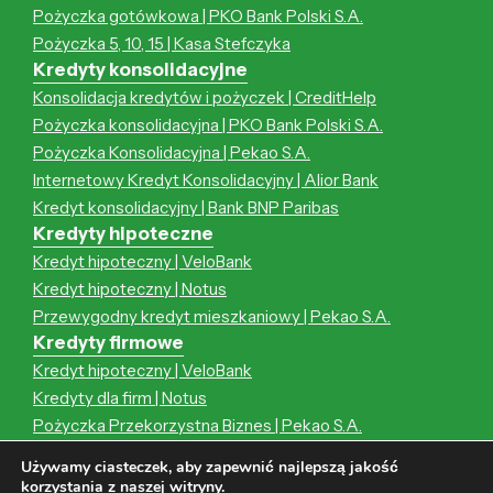
Pożyczka gotówkowa | PKO Bank Polski S.A.
Pożyczka 5, 10, 15 | Kasa Stefczyka
Kredyty konsolidacyjne
Konsolidacja kredytów i pożyczek | CreditHelp
Pożyczka konsolidacyjna | PKO Bank Polski S.A.
Pożyczka Konsolidacyjna | Pekao S.A.
Internetowy Kredyt Konsolidacyjny | Alior Bank
Kredyt konsolidacyjny | Bank BNP Paribas
Kredyty hipoteczne
Kredyt hipoteczny | VeloBank
Kredyt hipoteczny | Notus
Przewygodny kredyt mieszkaniowy | Pekao S.A.
Kredyty firmowe
Kredyt hipoteczny | VeloBank
Kredyty dla firm | Notus
Pożyczka Przekorzystna Biznes | Pekao S.A.
Kredyt hipoteczny | Notus
Używamy ciasteczek, aby zapewnić najlepszą jakość
Przewygodny kredyt mieszkaniowy | Pekao S.A.
korzystania z naszej witryny.