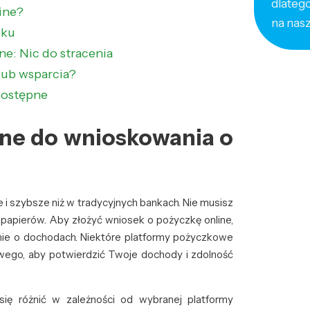
dlateg
ine?
na nas
oku
e: Nic do stracenia
lub wsparcia?
dostępne
bne do wnioskowania o
 i szybsze niż w tradycyjnych bankach. Nie musisz
 papierów. Aby złożyć wniosek o pożyczkę online,
nie o dochodach. Niektóre platformy pożyczkowe
go, aby potwierdzić Twoje dochody i zdolność
ę różnić w zależności od wybranej platformy