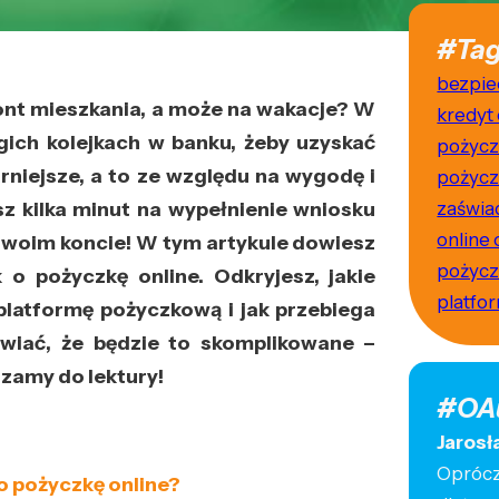
#Tag
bezpie
ont mieszkania, a może na wakacje? W
kredyt 
gich kolejkach w banku, żeby uzyskać
pożyc
arniejsze, a to ze względu na wygodę i
pożycz
sz kilka minut na wypełnienie wniosku
zaświa
online 
a swoim koncie! W tym artykule dowiesz
pożycz
 o pożyczkę online. Odkryjesz, jakie
platfo
platformę pożyczkową i jak przebiega
awiać, że będzie to skomplikowane –
szamy do lektury!
#OA
Jarosł
Oprócz 
o pożyczkę online?