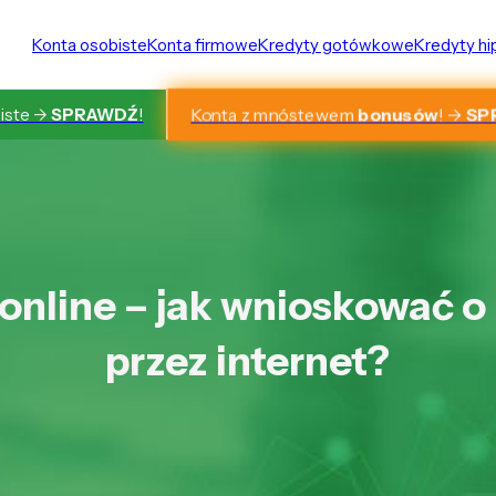
Konta osobiste
Konta firmowe
Kredyty gotówkowe
Kredyty h
Konta z mnóstewem
bonusów
! ->
SP
iste ->
SPRAWDŹ
!
online – jak wnioskować 
przez internet?