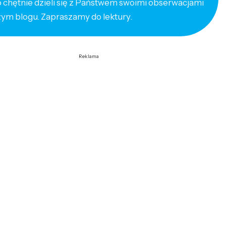
o chętnie dzieli się z Państwem swoimi obserwacjami
zym blogu. Zapraszamy do lektury.
Reklama