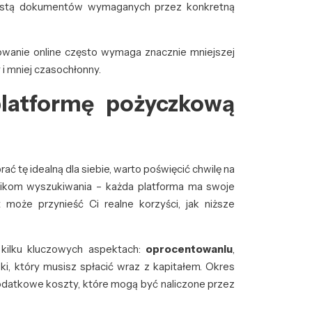
listą dokumentów wymaganych przez konkretną
wanie online często wymaga znacznie mniejszej
 i mniej czasochłonny.
latformę pożyczkową
ć tę idealną dla siebie, warto poświęcić chwilę na
nikom wyszukiwania – każda platforma ma swoje
t może przynieść Ci realne korzyści, jak niższe
 kilku kluczowych aspektach:
oprocentowaniu
,
i, który musisz spłacić wraz z kapitałem. Okres
dodatkowe koszty, które mogą być naliczone przez