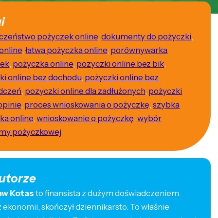
i
czeństwo pożyczek online
,
dokumenty do pożyczki
,
online
,
łatwa pożyczka online
,
porównywarka
zek
,
pożyczka online
,
pozyczki online bez bik
,
ki online bez dochodu
,
pożyczki online bez
dczeń
,
pozyczki online dla zadłużonych
,
pożyczki
opinie
,
proces wnioskowania o pożyczkę
,
szybka
ka online
,
wnioskowanie o pożyczkę
,
wybór
rmy pożyczkowej
utorze
aw Kotas
to finansista z dużym doświadczeniem.
ekonomii, skończył dziennikarsto. To właśnie