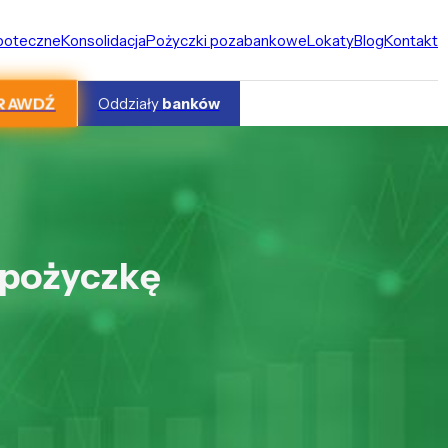
ipoteczne
Konsolidacja
Pożyczki pozabankowe
Lokaty
Blog
Kontakt
RAWDŹ
Oddziały
banków
o pożyczkę