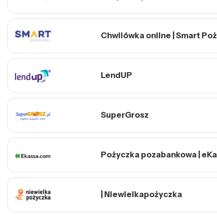
Chwilówka online | Smart Po
LendUP
SuperGrosz
Pożyczka pozabankowa | eK
| Niewielkapożyczka