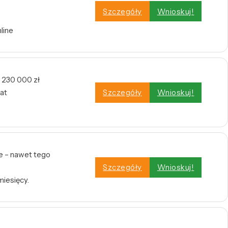
Szczegóły
Wnioskuj!
line
 230 000 zł
at
Szczegóły
Wnioskuj!
e – nawet tego
Szczegóły
Wnioskuj!
miesięcy.