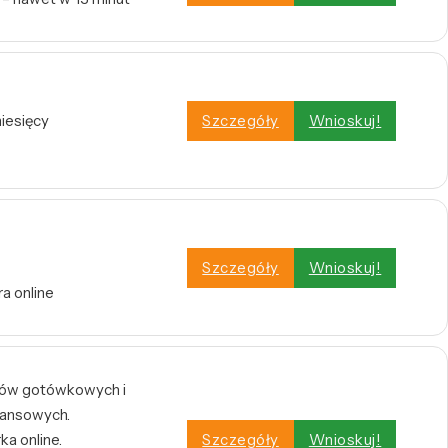
iesięcy
Szczegóły
Wnioskuj!
Szczegóły
Wnioskuj!
a online
tów gotówkowych i
inansowych.
a online.
Szczegóły
Wnioskuj!