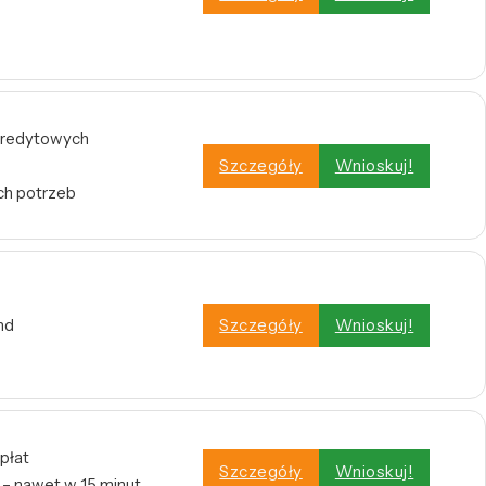
i kredytowych
Szczegóły
Wnioskuj!
ch potrzeb
nd
Szczegóły
Wnioskuj!
płat
Szczegóły
Wnioskuj!
– nawet w 15 minut