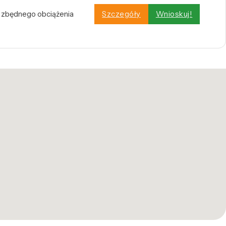
z zbędnego obciążenia
Szczegóły
Wnioskuj!