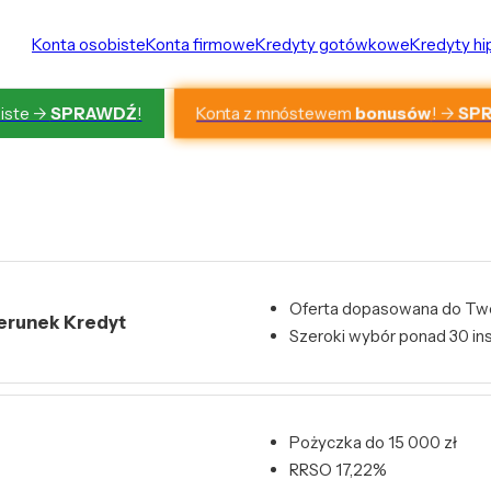
Konta osobiste
Konta firmowe
Kredyty gotówkowe
Kredyty h
Konta z mnóstewem
bonusów
! ->
SP
iste ->
SPRAWDŹ
!
Oferta dopasowana do Two
ierunek Kredyt
Szeroki wybór ponad 30 ins
Pożyczka do 15 000 zł
RRSO 17,22%