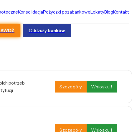
ipoteczne
Konsolidacja
Pożyczki pozabankowe
Lokaty
Blog
Kontakt
RAWDŹ
Oddziały
banków
ich potrzeb
Szczegóły
Wnioskuj!
tytucji
Szczegóły
Wnioskuj!