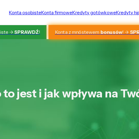
Konta osobiste
Konta firmowe
Kredyty gotówkowe
Kredyty h
Konta z mnóstewem
bonusów
! ->
SP
iste ->
SPRAWDŹ
!
to jest i jak wpływa na Tw