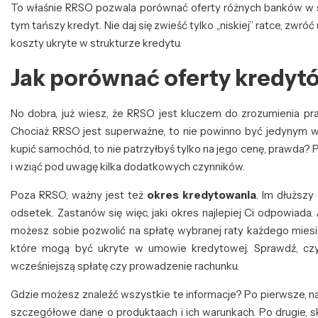
To właśnie RRSO pozwala porównać oferty różnych banków w sp
tym tańszy kredyt. Nie daj się zwieść tylko „niskiej” ratce, z
koszty ukryte w strukturze kredytu.
Jak porównać oferty kredyt
No dobra, już wiesz, że RRSO jest kluczem do zrozumienia pr
Chociaż RRSO jest superważne, to nie powinno być jedynym w
kupić samochód, to nie patrzyłbyś tylko na jego cenę, prawda? 
i wziąć pod uwagę kilka dodatkowych czynników.
Poza RRSO, ważny jest też
okres kredytowania
. Im dłuższy
odsetek. Zastanów się więc, jaki okres najlepiej Ci odpowiada.
możesz sobie pozwolić na spłatę wybranej raty każdego miesi
które mogą być ukryte w umowie kredytowej. Sprawdź, czy 
wcześniejszą spłatę czy prowadzenie rachunku.
Gdzie możesz znaleźć wszystkie te informacje? Po pierwsze, n
szczegółowe dane o produktaach i ich warunkach. Po drugie, s