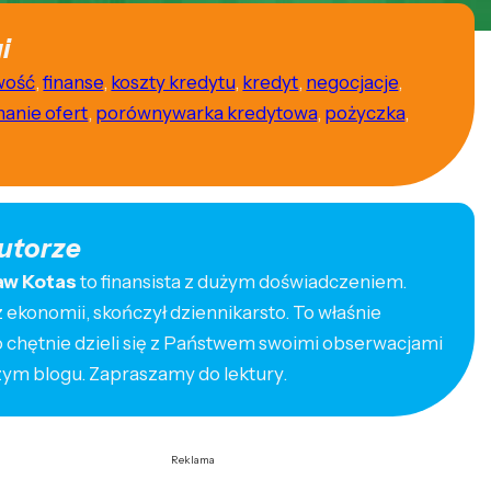
i
wość
,
finanse
,
koszty kredytu
,
kredyt
,
negocjacje
,
anie ofert
,
porównywarka kredytowa
,
pożyczka
,
utorze
aw Kotas
to finansista z dużym doświadczeniem.
ekonomii, skończył dziennikarsto. To właśnie
o chętnie dzieli się z Państwem swoimi obserwacjami
zym blogu. Zapraszamy do lektury.
Reklama