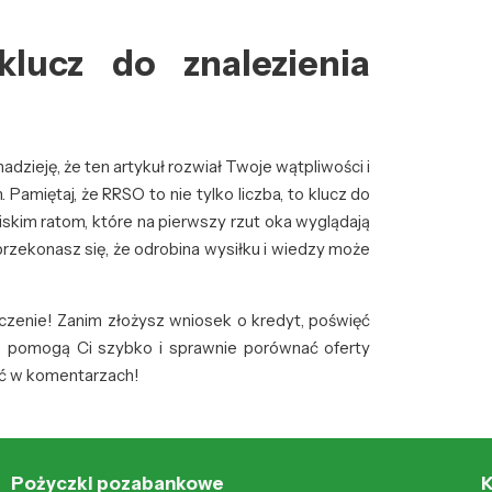
ucz do znalezienia
dzieję, że ten artykuł rozwiał Twoje wątpliwości i
amiętaj, że RRSO to nie tylko liczba, to klucz do
iskim ratom, które na pierwszy rzut oka wyglądają
przekonasz się, że odrobina wysiłku i wiedzy może
czenie! Zanim złożysz wniosek o kredyt, poświęć
re pomogą Ci szybko i sprawnie porównać oferty
znać w komentarzach!
Pożyczki pozabankowe
K