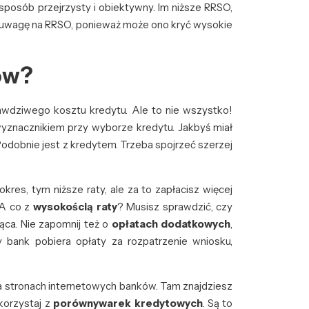
osób przejrzysty i obiektywny. Im niższe RRSO,
wróć uwagę na RRSO, ponieważ może ono kryć wysokie
ów?
awdziwego kosztu kredytu. Ale to nie wszystko!
yznacznikiem przy wyborze kredytu. Jakbyś miał
Podobnie jest z kredytem. Trzeba spojrzeć szerzej
 okres, tym niższe raty, ale za to zapłacisz więcej
 A co z
wysokością raty
? Musisz sprawdzić, czy
ąca. Nie zapomnij też o
opłatach dodatkowych
,
bank pobiera opłaty za rozpatrzenie wniosku,
a stronach internetowych banków. Tam znajdziesz
korzystaj z
porównywarek kredytowych
. Są to