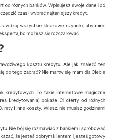
ert od różnych banków. Wpisujesz swoje dane i od
zędzić czas i wybrać najtaniejszy kredyt.
sprawdzaj wszystkie kluczowe czynniki, aby mieć
w eksperta, bo możesz się rozczarować.
?
rawdziwego kosztu kredytu. Ale jak znaleźć ten
się do tego zabrać? Nie martw się, mam dla Ciebie
ek kredytowych. To takie internetowe magiczne
kres kredytowania) pokaże Ci oferty od różnych
aty i inne koszty. Wiesz, nie musisz godzinami
ytu. Nie bój się rozmawiać z bankiem i spróbować
kazać, że jesteś dobrym klientem i jesteś gotowy