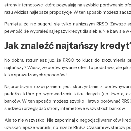
strony internetowe, które pozwalają na szybkie porównanie of
razu widzisz najlepsze propozycje. W ten sposób możesz zaoszc
Pamiętaj, że nie sugeruj się tylko najniższym RRSO. Zawsze 
pewność, że wybrałeś najlepszy kredyt dla siebie. Nie baw się 
Jak znaleźć najtańszy kredyt
No dobra, rozumiesz już, że RRSO to klucz do zrozumienia p
najtańszy? Wiesz, że porównywanie ofert to podstawa, ale jak 
kilka sprawdzonych sposobów!
Najprostszym rozwiązaniem jest skorzystanie z porównywar
pudełko, które po wprowadzeniu kilku danych (np. kwota, o
banków. W ten sposób możesz szybko i łatwo porównać RRSO, r
siedzieć i przeglądać strony internetowe wszystkich banków.
Ale to nie wszystko! Nie zapominaj o negocjacji warunków kred
uzyskać lepsze warunki, np. niższe RRSO. Czasami wystarczy po