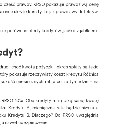
lko część prawdy. RRSO pokazuje prawdziwą cenę
a i inne ukryte koszty. To jak prawdziwy detektyw,
e porównać oferty kredytów „jabłko z jabłkiem”.
edyt?
drugi, choć kwota pożyczki i okres spłaty są takie
óry pokazuje rzeczywisty koszt kredytu. Różnica
okość miesięcznych rat, a co za tym idzie – na
 z RRSO 10%. Oba kredyty mają taką samą kwotę
adku Kredytu A, miesięczna rata będzie niższa, a
adku Kredytu B. Dlaczego? Bo RRSO uwzględnia
, a nawet ubezpieczenie.