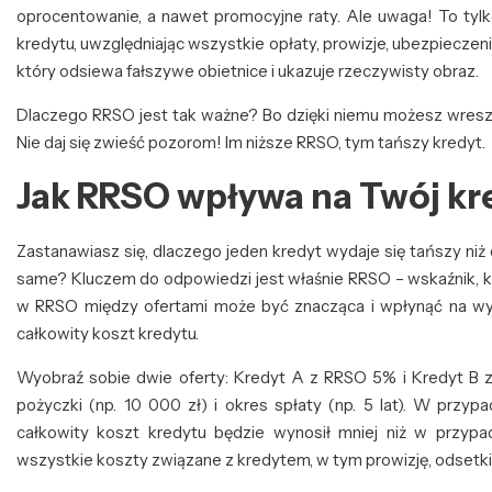
oprocentowanie, a nawet promocyjne raty. Ale uwaga! To ty
kredytu, uwzględniając wszystkie opłaty, prowizje, ubezpieczeni
który odsiewa fałszywe obietnice i ukazuje rzeczywisty obraz.
Dlaczego RRSO jest tak ważne? Bo dzięki niemu możesz wreszci
Nie daj się zwieść pozorom! Im niższe RRSO, tym tańszy kredyt.
Jak RRSO wpływa na Twój kr
Zastanawiasz się, dlaczego jeden kredyt wydaje się tańszy niż 
same? Kluczem do odpowiedzi jest właśnie RRSO – wskaźnik, kt
w RRSO między ofertami może być znacząca i wpłynąć na wys
całkowity koszt kredytu.
Wyobraź sobie dwie oferty: Kredyt A z RRSO 5% i Kredyt B
pożyczki (np. 10 000 zł) i okres spłaty (np. 5 lat). W przyp
całkowity koszt kredytu będzie wynosił mniej niż w przyp
wszystkie koszty związane z kredytem, w tym prowizję, odsetki