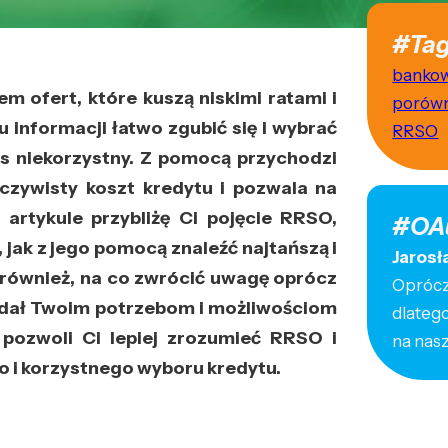
#Tag
banko
m ofert, które kuszą niskimi ratami i
porówn
informacji łatwo zgubić się i wybrać
RRSO
as niekorzystny. Z pomocą przychodzi
czywisty koszt kredytu i pozwala na
artykule przybliżę Ci pojęcie RRSO,
#OA
, jak z jego pomocą znaleźć najtańszą i
Jarosł
ę również, na co zwrócić uwagę oprócz
Oprócz 
adał Twoim potrzebom i możliwościom
dlateg
 pozwoli Ci lepiej zrozumieć RRSO i
na nas
 i korzystnego wyboru kredytu.