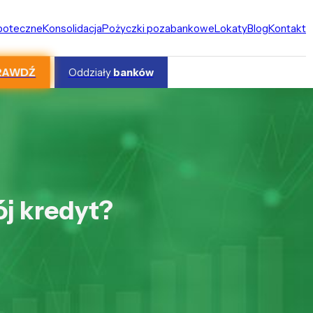
ipoteczne
Konsolidacja
Pożyczki pozabankowe
Lokaty
Blog
Kontakt
RAWDŹ
Oddziały
banków
ój kredyt?