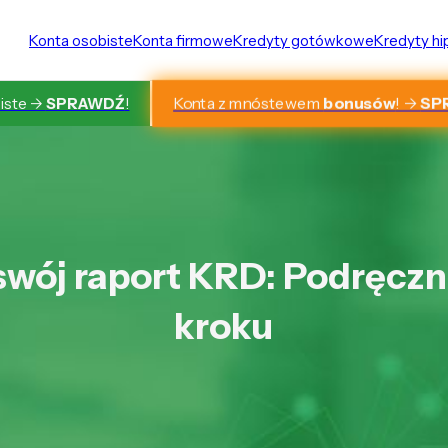
Konta osobiste
Konta firmowe
Kredyty gotówkowe
Kredyty h
Konta z mnóstewem
bonusów
! ->
SP
iste ->
SPRAWDŹ
!
wój raport KRD: Podręczn
kroku