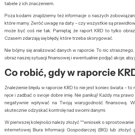
tabele z ich znaczeniem.
Poza kodami znajdziemy też informacje o naszych zobowiązania
które mamy. Zwróć uwagę na daty – czy wszystkie są prawidłowe?
może być coś nie tak. Pamiętaj, że raport KRD to tylko obra
Czasem zdarzają się błędy, które trzeba skorygować.
Nie bójmy się analizować danych w raporcie. To nic strasznego,
obraz naszej sytuacji finansowej i ewentualnie podjąć akcje, ab
Co robić, gdy w raporcie KR
Znalezienie błędu w raporcie KRD to nie jest koniec świata –
ręce i zadbać o swoje dobre imię. Nie panikuj! Każdy ma prawo
negatywnie wpływać na Twoją wiarygodność finansową. Wca
skutecznie odzyskać kontrolę nad swoimi danymi.
W pierwszej kolejności należy złożyć **wniosek o sprostowani
internetowej Biura Informacji Gospodarczej (BIG) lub złożyć