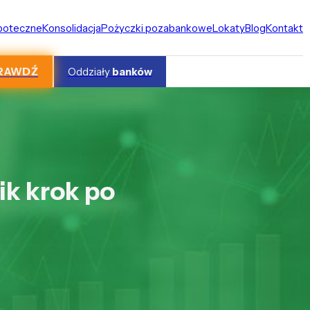
ipoteczne
Konsolidacja
Pożyczki pozabankowe
Lokaty
Blog
Kontakt
RAWDŹ
Oddziały
banków
ik krok po