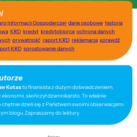
i
uro Informacji Gospodarczej
,
dane osobowe
,
historia
owa
,
KRD
,
kredyt
,
kredytobiorca
,
ochrona danych
wych
,
prywatność
,
raport KRD
,
reklamacja
,
sprawdź
aport KRD
,
sprostowanie danych
utorze
aw Kotas
to finansista z dużym doświadczeniem.
ekonomii, skończył dziennikarsto. To właśnie
o chętnie dzieli się z Państwem swoimi obserwacjami
zym blogu. Zapraszamy do lektury.
Reklama