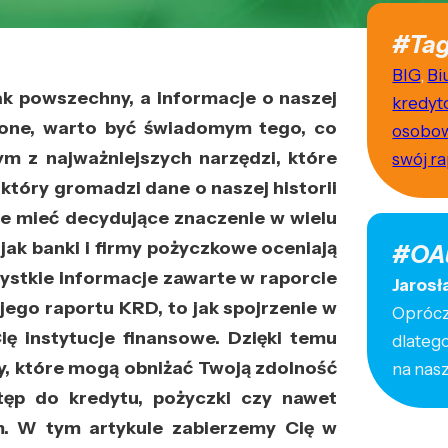
#Tag
BIG
,
Bi
tak powszechny, a informacje o naszej
kredyt
ione, warto być świadomym tego, co
osobo
ym z najważniejszych narzędzi, które
swój r
który gromadzi dane o naszej historii
że mieć decydujące znaczenie w wielu
 jak banki i firmy pożyczkowe oceniają
#OA
ystkie informacje zawarte w raporcie
Jarosł
ego raportu KRD, to jak spojrzenie w
Oprócz 
ię instytucje finansowe. Dzięki temu
dlateg
y, które mogą obniżać Twoją zdolność
na nas
tęp do kredytu, pożyczki czy nawet
 W tym artykule zabierzemy Cię w