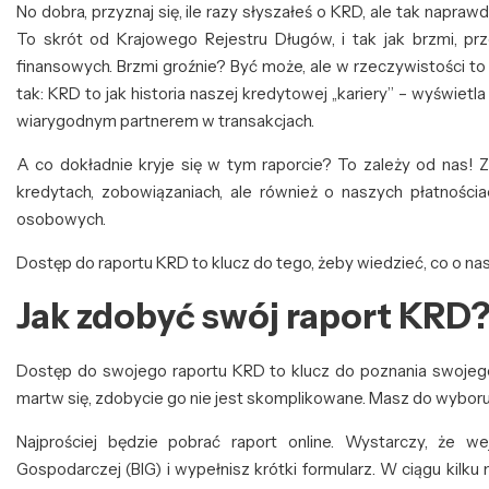
No dobra, przyznaj się, ile razy słyszałeś o KRD, ale tak naprawd
To skrót od Krajowego Rejestru Długów, i tak jak brzmi, p
finansowych. Brzmi groźnie? Być może, ale w rzeczywistości t
tak: KRD to jak historia naszej kredytowej „kariery” – wyświet
wiarygodnym partnerem w transakcjach.
A co dokładnie kryje się w tym raporcie? To zależy od nas! 
kredytach, zobowiązaniach, ale również o naszych płatnościa
osobowych.
Dostęp do raportu KRD to klucz do tego, żeby wiedzieć, co o nas
Jak zdobyć swój raport KRD
Dostęp do swojego raportu KRD to klucz do poznania swojego 
martw się, zdobycie go nie jest skomplikowane. Masz do wyboru kil
Najprościej będzie pobrać raport online. Wystarczy, że we
Gospodarczej (BIG) i wypełnisz krótki formularz. W ciągu kilku