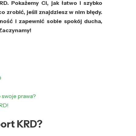
RD. Pokażemy Ci, jak łatwo i szybko
o zrobić, jeśli znajdziesz w nim błędy.
tność i zapewnić sobie spokój ducha,
 Zaczynamy!
D
o swoje prawa?
KRD!
aport KRD?