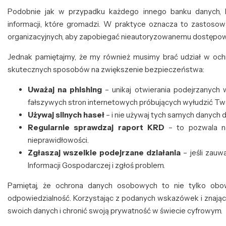
Podobnie jak w przypadku każdego innego banku danych
informacji, które gromadzi. W praktyce oznacza to zastoso
organizacyjnych, aby zapobiegać nieautoryzowanemu dostępowi, 
Jednak pamiętajmy, że my również musimy brać udział w ochro
skutecznych sposobów na zwiększenie bezpieczeństwa:
Uważaj na phishing
– unikaj otwierania podejrzanych 
fałszywych stron internetowych próbujących wyłudzić Tw
Używaj silnych haseł
– i nie używaj tych samych danych d
Regularnie sprawdzaj raport KRD
– to pozwala n
nieprawidłowości.
Zgłaszaj wszelkie podejrzane działania
– jeśli zauw
Informacji Gospodarczej i zgłoś problem.
Pamiętaj, że ochrona danych osobowych to nie tylko obowi
odpowiedzialność. Korzystając z podanych wskazówek i znaj
swoich danych i chronić swoją prywatność w świecie cyfrowym.