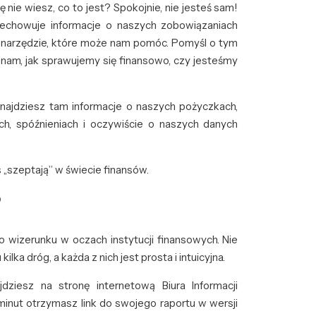
ę nie wiesz, co to jest? Spokojnie, nie jesteś sam!
rzechowuje informacje o naszych zobowiązaniach
o narzędzie, które może nam pomóc. Pomyśl o tym
la nam, jak sprawujemy się finansowo, czy jesteśmy
Znajdziesz tam informacje o naszych pożyczkach,
ch, spóźnieniach i oczywiście o naszych danych
 „szeptają” w świecie finansów.
?
wizerunku w oczach instytucji finansowych. Nie
ka dróg, a każda z nich jest prosta i intuicyjna.
jdziesz na stronę internetową Biura Informacji
 minut otrzymasz link do swojego raportu w wersji