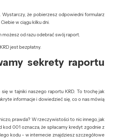
. Wystarczy, że pobierzesz odpowiedni formularz
Ciebie w ciągu kilku dni.
am możesz od razu odebrać swój raport.
 KRD jest bezpłatny.
wamy sekrety raportu
ę w tajniki naszego raportu KRD. To trochę jak
ryte informacje i dowiedzieć się, co o nas mówią
niczo, prawda? W rzeczywistości to nic innego, jak
d kod 001 oznacza, że spłacamy kredyt zgodnie z
żdego kodu – w internecie znajdziesz szczegółowe