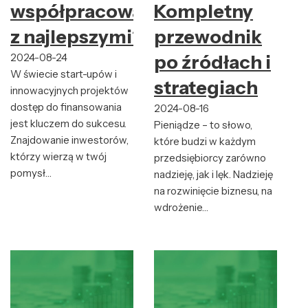
współpracować
Kompletny
z najlepszymi?
przewodnik
2024-08-24
po źródłach i
W świecie start-upów i
strategiach
innowacyjnych projektów
dostęp do finansowania
2024-08-16
jest kluczem do sukcesu.
Pieniądze – to słowo,
Znajdowanie inwestorów,
które budzi w każdym
którzy wierzą w twój
przedsiębiorcy zarówno
pomysł…
nadzieję, jak i lęk. Nadzieję
na rozwinięcie biznesu, na
wdrożenie…