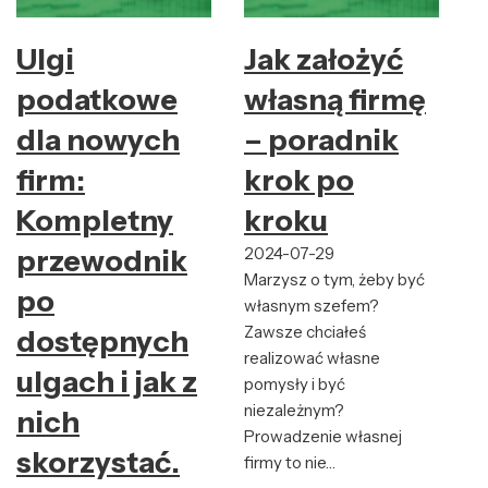
Ulgi
Jak założyć
podatkowe
własną firmę
dla nowych
– poradnik
firm:
krok po
Kompletny
kroku
przewodnik
2024-07-29
Marzysz o tym, żeby być
po
własnym szefem?
Zawsze chciałeś
dostępnych
realizować własne
ulgach i jak z
pomysły i być
niezależnym?
nich
Prowadzenie własnej
skorzystać.
firmy to nie…