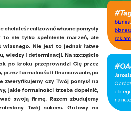
#Tag
biznes
e chciałeś realizować własne pomysły
biznes
 to nie tylko spełnienie marzeń, ale
reklam
 własnego. Nie jest to jednak łatwe
, wiedzy i determinacji. Na szczęście
rok po kroku przeprowadzi Cię przez
#OA
 przez formalności i finansowanie, po
Jarosł
nie zweryfikujemy czy Twój pomysł na
Oprócz 
y, jakie formalności trzeba dopełnić,
dlateg
mować swoją firmę. Razem zbudujemy
na nas
zniesiony Twój sukces. Gotowy na