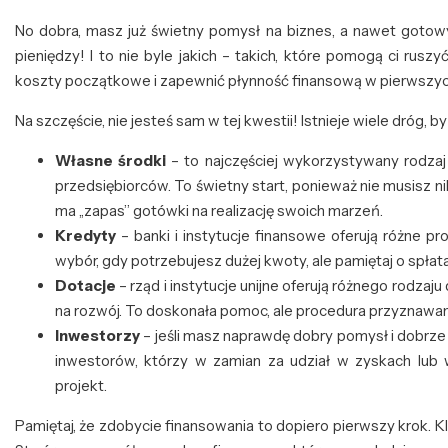
No dobra, masz już świetny pomysł na biznes, a nawet gotowy
pieniędzy! I to nie byle jakich – takich, które pomogą ci rus
koszty początkowe i zapewnić płynność finansową w pierwszych
Na szczęście, nie jesteś sam w tej kwestii! Istnieje wiele dróg, b
Własne środki
– to najczęściej wykorzystywany rodzaj
przedsiębiorców. To świetny start, ponieważ nie musisz 
ma „zapas” gotówki na realizację swoich marzeń.
Kredyty
– banki i instytucje finansowe oferują różne p
wybór, gdy potrzebujesz dużej kwoty, ale pamiętaj o spłat
Dotacje
– rząd i instytucje unijne oferują różnego rodzaju 
na rozwój. To doskonała pomoc, ale procedura przyznawan
Inwestorzy
– jeśli masz naprawdę dobry pomysł i dobr
inwestorów, którzy w zamian za udział w zyskach lub w
projekt.
Pamiętaj, że zdobycie finansowania to dopiero pierwszy krok. 