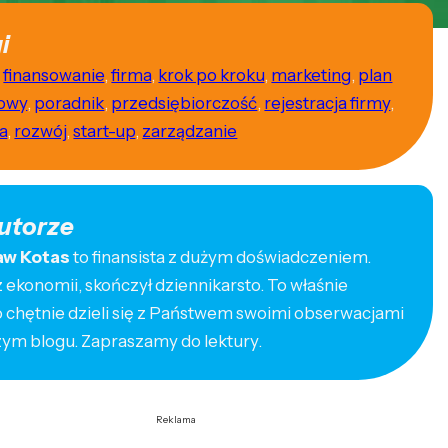
i
,
finansowanie
,
firma
,
krok po kroku
,
marketing
,
plan
owy
,
poradnik
,
przedsiębiorczość
,
rejestracja firmy
,
a
,
rozwój
,
start-up
,
zarządzanie
utorze
aw Kotas
to finansista z dużym doświadczeniem.
ekonomii, skończył dziennikarsto. To właśnie
o chętnie dzieli się z Państwem swoimi obserwacjami
zym blogu. Zapraszamy do lektury.
Reklama