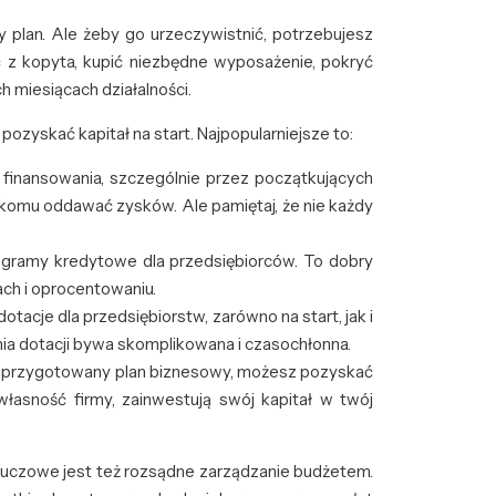
 plan. Ale żeby go urzeczywistnić, potrzebujesz
zyć z kopyta, kupić niezbędne wyposażenie, pokryć
 miesiącach działalności.
y pozyskać kapitał na start. Najpopularniejsze to:
 finansowania, szczególnie przez początkujących
nikomu oddawać zysków. Ale pamiętaj, że nie każdy
rogramy kredytowe dla przedsiębiorców. To dobry
ach i oprocentowaniu.
dotacje dla przedsiębiorstw, zarówno na start, jak i
ia dotacji bywa skomplikowana i czasochłonna.
ze przygotowany plan biznesowy, możesz pozyskać
łasność firmy, zainwestują swój kapitał w twój
Kluczowe jest też rozsądne zarządzanie budżetem.