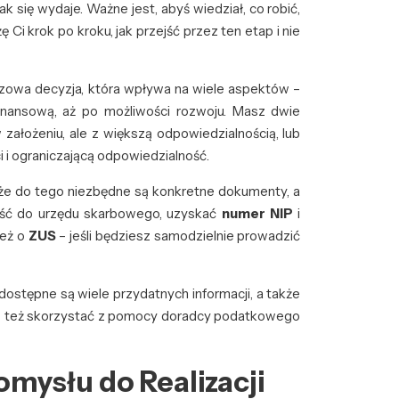
jak się wydaje. Ważne jest, abyś wiedział, co robić,
Ci krok po kroku, jak przejść przez ten etap i nie
czowa decyzja, która wpływa na wiele aspektów –
inansową, aż po możliwości rozwoju. Masz dwie
 założeniu, ale z większą odpowiedzialnością, lub
 i ograniczającą odpowiedzialność.
, że do tego niezbędne są konkretne dokumenty, a
ność do urzędu skarbowego, uzyskać
numer NIP
i
też o
ZUS
– jeśli będziesz samodzielnie prowadzić
dostępne są wiele przydatnych informacji, a także
żesz też skorzystać z pomocy doradcy podatkowego
mysłu do Realizacji