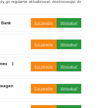
eży go regularnie aktualizować, dostosowując do
r Bank
Szczegóły
Wnioskuj!
Szczegóły
Wnioskuj!
znes |
Szczegóły
Wnioskuj!
swagen
Szczegóły
Wnioskuj!