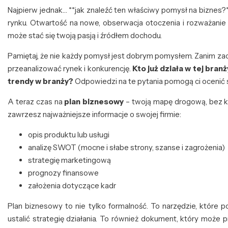
Najpierw jednak… **jak znaleźć ten właściwy pomysł na biznes?
rynku. Otwartość na nowe, obserwacja otoczenia i rozważanie 
może stać się twoją pasją i źródłem dochodu.
Pamiętaj, że nie każdy pomysł jest dobrym pomysłem. Zanim za
przeanalizować rynek i konkurencję.
Kto już działa w tej bran
trendy w branży?
Odpowiedzi na te pytania pomogą ci ocenić
A teraz czas na
plan biznesowy
– twoją mapę drogową, bez kt
zawrzesz najważniejsze informacje o swojej firmie:
opis produktu lub usługi
analizę SWOT (mocne i słabe strony, szanse i zagrożenia)
strategię marketingową
prognozy finansowe
założenia dotyczące kadr
Plan biznesowy to nie tylko formalność. To narzędzie, które 
ustalić strategię działania. To również dokument, który może