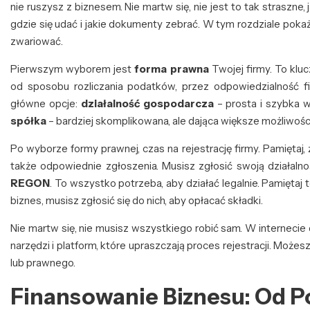
nie ruszysz z biznesem. Nie martw się, nie jest to tak straszne, 
gdzie się udać i jakie dokumenty zebrać. W tym rozdziale pokażę 
zwariować.
Pierwszym wyborem jest
forma prawna
Twojej firmy. To klu
od sposobu rozliczania podatków, przez odpowiedzialność f
główne opcje:
działalność gospodarcza
– prosta i szybka w
spółka
– bardziej skomplikowana, ale dająca większe możliwości
Po wyborze formy prawnej, czas na rejestrację firmy. Pamiętaj
także odpowiednie zgłoszenia. Musisz zgłosić swoją działal
REGON
. To wszystko potrzeba, aby działać legalnie. Pamiętaj 
biznes, musisz zgłosić się do nich, aby opłacać składki.
Nie martw się, nie musisz wszystkiego robić sam. W internecie 
narzędzi i platform, które upraszczają proces rejestracji. Mo
lub prawnego.
Finansowanie Biznesu: Od Po