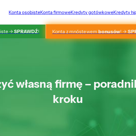
Konta osobiste
Konta firmowe
Kredyty gotówkowe
Kredyty h
Konta z mnóstewem
bonusów
! ->
SP
iste ->
SPRAWDŹ
!
żyć własną firmę – poradni
kroku