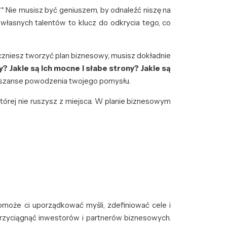
** Nie musisz być geniuszem, by odnaleźć niszę na
własnych talentów to klucz do odkrycia tego, co
czniesz tworzyć plan biznesowy, musisz dokładnie
ży? Jakie są ich mocne i słabe strony? Jakie są
 szanse powodzenia twojego pomysłu.
órej nie ruszysz z miejsca. W planie biznesowym
pomoże ci uporządkować myśli, zdefiniować cele i
 przyciągnąć inwestorów i partnerów biznesowych.