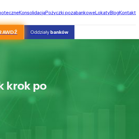
ipoteczne
Konsolidacja
Pożyczki pozabankowe
Lokaty
Blog
Kontakt
RAWDŹ
Oddziały
banków
k krok po