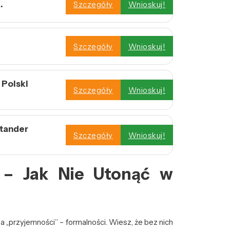
.
Szczegóły
Wnioskuj!
Szczegóły
Wnioskuj!
Polski
Szczegóły
Wnioskuj!
ntander
Szczegóły
Wnioskuj!
 – Jak Nie Utonąć w
 „przyjemności” – formalności. Wiesz, że bez nich