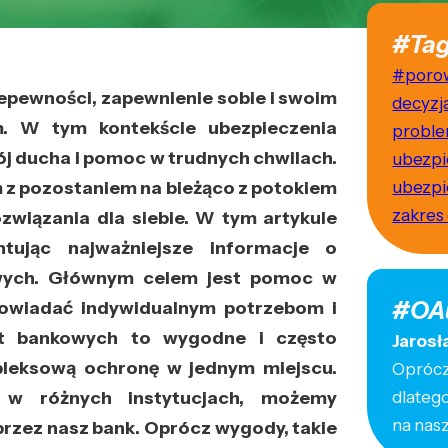
#Tag
#poro
niepewności, zapewnienie sobie i swoim
decyzj
em. W tym kontekście ubezpieczenia
probl
j ducha i pomoc w trudnych chwilach.
ubezpi
z pozostaniem na bieżąco z potokiem
ubezpi
zakres
związania dla siebie. W tym artykule
tując najważniejsze informacje o
wych. Głównym celem jest pomoc w
#OA
powiadać indywidualnym potrzebom i
nt bankowych to wygodne i często
Jarosł
mpleksową ochronę w jednym miejscu.
Oprócz 
 w różnych instytucjach, możemy
dlateg
na nas
rzez nasz bank. Oprócz wygody, takie