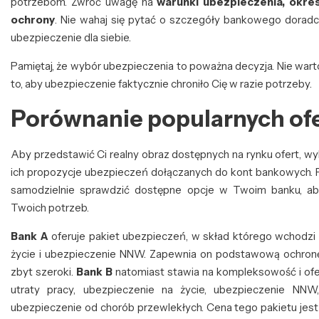
potrzebom. Zwróć uwagę na
warunki ubezpieczenia, okre
ochrony
. Nie wahaj się pytać o szczegóły bankowego dorad
ubezpieczenie dla siebie.
Pamiętaj, że wybór ubezpieczenia to poważna decyzja. Nie wart
to, aby ubezpieczenie faktycznie chroniło Cię w razie potrzeby.
Porównanie popularnych of
Aby przedstawić Ci realny obraz dostępnych na rynku ofert, wy
ich propozycje ubezpieczeń dołączanych do kont bankowych. Pa
samodzielnie sprawdzić dostępne opcje w Twoim banku, ab
Twoich potrzeb.
Bank A
oferuje pakiet ubezpieczeń, w skład którego wchodzi 
życie i ubezpieczenie NNW. Zapewnia on podstawową ochronę w
zbyt szeroki.
Bank B
natomiast stawia na kompleksowość i ofe
utraty pracy, ubezpieczenie na życie, ubezpieczenie N
ubezpieczenie od chorób przewlekłych. Cena tego pakietu jest 