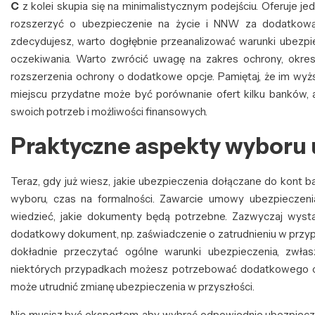
C
z kolei skupia się na minimalistycznym podejściu. Oferuje j
rozszerzyć o ubezpieczenie na życie i NNW za dodatkową o
zdecydujesz, warto dogłębnie przeanalizować warunki ubezpie
oczekiwania. Warto zwrócić uwagę na zakres ochrony, okres
rozszerzenia ochrony o dodatkowe opcje. Pamiętaj, że im wy
miejscu przydatne może być porównanie ofert kilku banków,
swoich potrzeb i możliwości finansowych.
Praktyczne aspekty wyboru 
Teraz, gdy już wiesz, jakie ubezpieczenia dołączane do kont 
wyboru, czas na formalności. Zawarcie umowy ubezpieczeni
wiedzieć, jakie dokumenty będą potrzebne. Zazwyczaj wyst
dodatkowy dokument, np. zaświadczenie o zatrudnieniu w przypa
dokładnie przeczytać ogólne warunki ubezpieczenia, zwł
niektórych przypadkach możesz potrzebować dodatkowego cz
może utrudnić zmianę ubezpieczenia w przyszłości.
Nie musisz być ekspertem, aby wybrać odpowiednie ubezpieczeni