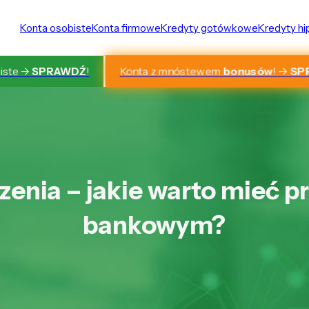
Konta osobiste
Konta firmowe
Kredyty gotówkowe
Kredyty h
Konta z mnóstewem
bonusów
! ->
SP
iste ->
SPRAWDŹ
!
enia – jakie warto mieć p
bankowym?