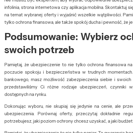
infolinia, strona internetowa czy aplikacja mobilna. Skontaktuj
na temat wybranej oferty i wyjaśnić wszelkie wątpliwości. Pami
tylko ochrona finansowa, ale także spokój ducha i pewność, że 
Podsumowanie: Wybierz oc
swoich potrzeb
Pamiętaj, że ubezpieczenie to nie tylko ochrona finansowa n
poczucie spokoju i bezpieczeństwa w trudnych momentach.
bankowego, masz możliwość zabezpieczenia siebie i swoich b
przedstawiliśmy Ci różne rodzaje ubezpieczeń, czynniki 
dostępnych na rynku.
Dokonując wyboru, nie skupiaj się jedynie na cenie, ale pr
ubezpieczenia. Porównaj oferty, przeczytaj dokładnie reg
potrzebujesz, jaki poziom ochrony chcesz uzyskać, a jaki budż
Pamiętaj, że ubezpieczenie to nie tylko papier. To gwarancja bez