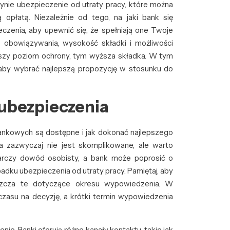
edynie ubezpieczenie od utraty pracy, które można
płatą. Niezależnie od tego, na jaki bank się
czenia, aby upewnić się, że spełniają one Twoje
 obowiązywania, wysokość składki i możliwości
ższy poziom ochrony, tym wyższa składka. W tym
 aby wybrać najlepszą propozycję w stosunku do
ubezpieczenia
bankowych są dostępne i jak dokonać najlepszego
a zazwyczaj nie jest skomplikowane, ale warto
arczy dowód osobisty, a bank może poprosić o
dku ubezpieczenia od utraty pracy. Pamiętaj, aby
aszcza te dotyczące okresu wypowiedzenia. W
asu na decyzję, a krótki termin wypowiedzenia
e. Banki oferują różne kanały kontaktu, takie jak