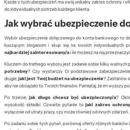
Każde z tych ubezpieczeń ma swój unikalny zakres ochrony i o
do indywidualnych potrzeb każdego klienta.
Jak wybrać ubezpieczenie 
Wybór ubezpieczenia dołączanego do konta bankowego to decyz
kuszącym sloganom i skup się na swoich indywidualnych p
najbardziej zainteresowany/a
i ile możesz na nią przeznaczyć
Kluczem do trafnego wyboru jest zadanie sobie kilku ważnych 
potrzebny
? Czy wystarczy Ci podstawowe zabezpieczenie
drugie,
jaki jest Twój budżet na ubezpieczenie
? Zastanów si
aby nie obciążało to Twoich finansów. Pamiętaj, że im wyższy p
Po trzecie,
jak długo chcesz być ubezpieczony/a
? Okr
wysokość składki. Czwarte pytanie to
jaki zakres ochrony
wyłącznie od utraty pracy, czy może również od innych zdarzeń
Po zadaniu sobie tych pytań, porównaj oferty różnych banków i