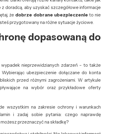
 się z doradcą, aby uzyskać szczegółowe informacje
ętaj, że
dobrze dobrane ubezpieczenie
to nie
jesteś przygotowany na różne sytuacje życiowe.
hronę dopasowaną do
a wypadek nieprzewidzianych zdarzeń – to także
 Wybierając ubezpieczenie dołączane do konta
liskich przed różnymi zagrożeniami. W artykule
wpływające na wybór oraz przykładowe oferty
zede wszystkim na zakresie ochrony i warunkach
ulamin i zadaj sobie pytania: czego naprawdę
et możesz przeznaczyć na składkę?
pieczeństwa i stabilności. Nie lekceważ informacji