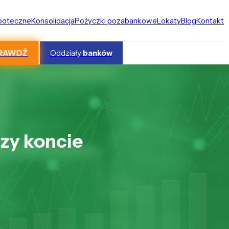
ipoteczne
Konsolidacja
Pożyczki pozabankowe
Lokaty
Blog
Kontakt
RAWDŹ
Oddziały
banków
rzy koncie