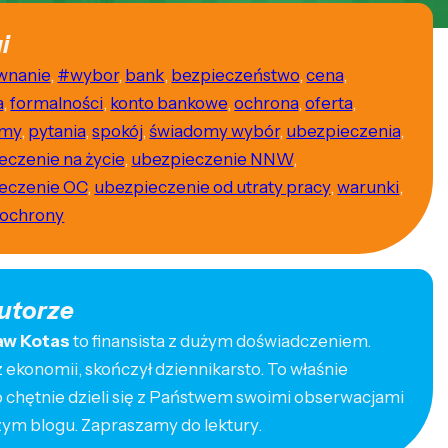
i
wnanie
,
#wybor
,
bank
,
bezpieczeństwo
,
cena
,
a
,
formalności
,
konto bankowe
,
ochrona
,
oferta
,
emy
,
pytania
,
spokój
,
świadomy wybór
,
ubezpieczenia
,
eczenie na życie
,
ubezpieczenie NNW
,
eczenie OC
,
ubezpieczenie od utraty pracy
,
warunki
,
 ochrony
utorze
aw Kotas
to finansista z dużym doświadczeniem.
ekonomii, skończył dziennikarsto. To właśnie
o chętnie dzieli się z Państwem swoimi obserwacjami
zym blogu. Zapraszamy do lektury.