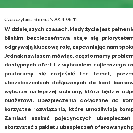
Czas czytania: 6 minut/y
2024-05-11
W dzisiejszych czasach, kiedy życie jest pełne 
bliskim bezpieczeństwa staje się priorytet
odgrywają kluczową rolę, zapewniając nam spokó
Jednak nawiasem mówiąc, często mamy problem 
dostępnych ofert i z wybraniem najlepszego ro
postaramy się rozjaśnić ten temat, prezen
ubezpieczeniach dołączanych do kont banko
wyborze najlepszej ochrony, która będzie od
budżetowi. Ubezpieczenia dołączane do ko
korzystne rozwiązania, które umożliwiają ko
Zamiast szukać pojedynczych ubezpieczeń
skorzystać z pakietu ubezpieczeń oferowanych p