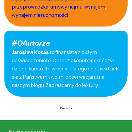
przeprowadzka
,
umowy najmu
,
wynajem
,
wynajem nieruchomości
#OAutorze
Jarosław Kotas
to finansista z dużym
doświadczeniem. Oprócz ekonomii, skończył
dziennikarsto. To właśnie dlatego chętnie dzieli
się z Państwem swoimi obserwacjami na
naszym blogu. Zapraszamy do lektury.
Reklama