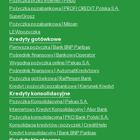
Pożyczka przez internet | Finbo
Pożyczka pozabankowa | PROFI CREDIT Polska S.A.
SuperGrosz
Pożyczka pozabankowa | Miloan
LEWpożyczka
Kredyty gotówkowe
Pierwsza pożyczka | Bank BNP Paribas
Pośrednik finansowy | BankowyOperator
Wygodna pożyczka online | Pekao S.A.
Pośrednik finansowy | AutomatKredytowy
Pożyczka gotówkowa | Raiffeisen Bank
Kredyt i pożyczki pozabankowe | Kierunek Kredyt
Kredyty konsolidacyjne
Pożyczka Konsolidacyjna | Pekao S.A.
Internetowy Kredyt Konsolidacyjny | Alior Bank
Pożyczka konsolidacyjna | PKO Bank Polski S.A.
Konsolidacja kredytów i pożyczek | CreditHelp
Kredyt konsolidacyjny | Bank BNP Paribas
Kredyty hipoteczne