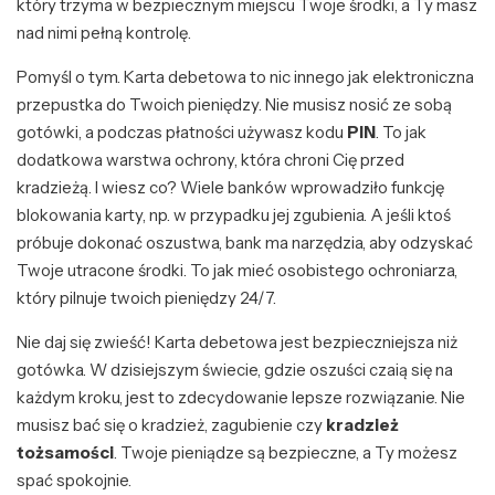
który trzyma w bezpiecznym miejscu Twoje środki, a Ty masz
nad nimi pełną kontrolę.
Pomyśl o tym. Karta debetowa to nic innego jak elektroniczna
przepustka do Twoich pieniędzy. Nie musisz nosić ze sobą
gotówki, a podczas płatności używasz kodu
PIN
. To jak
dodatkowa warstwa ochrony, która chroni Cię przed
kradzieżą. I wiesz co? Wiele banków wprowadziło funkcję
blokowania karty, np. w przypadku jej zgubienia. A jeśli ktoś
próbuje dokonać oszustwa, bank ma narzędzia, aby odzyskać
Twoje utracone środki. To jak mieć osobistego ochroniarza,
który pilnuje twoich pieniędzy 24/7.
Nie daj się zwieść! Karta debetowa jest bezpieczniejsza niż
gotówka. W dzisiejszym świecie, gdzie oszuści czaią się na
każdym kroku, jest to zdecydowanie lepsze rozwiązanie. Nie
musisz bać się o kradzież, zagubienie czy
kradzież
tożsamości
. Twoje pieniądze są bezpieczne, a Ty możesz
spać spokojnie.