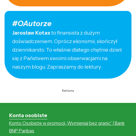
#OAutorze
Jarosław Kotas
to finansista z dużym
doświadczeniem. Oprócz ekonomii, skończył
dziennikarsto. To właśnie dlatego chętnie dzieli
się z Państwem swoimi obserwacjami na
naszym blogu. Zapraszamy do lektury.
Reklama
Konta osobiste
Konto Osobiste w promocji „Wymieniaj bez granic” | Bank
BNP Paribas