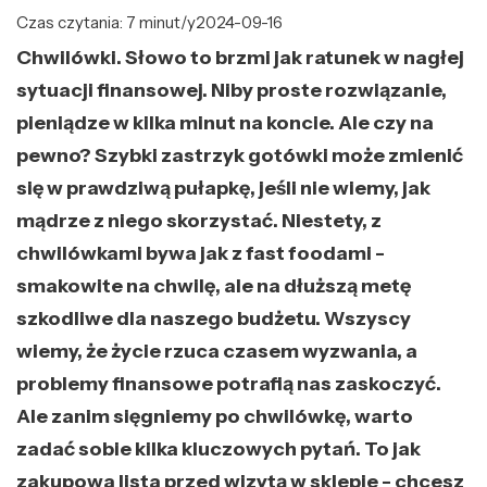
Czas czytania: 7 minut/y
2024-09-16
Chwilówki. Słowo to brzmi jak ratunek w nagłej
sytuacji finansowej. Niby proste rozwiązanie,
pieniądze w kilka minut na koncie. Ale czy na
pewno? Szybki zastrzyk gotówki może zmienić
się w prawdziwą pułapkę, jeśli nie wiemy, jak
mądrze z niego skorzystać. Niestety, z
chwilówkami bywa jak z fast foodami -
smakowite na chwilę, ale na dłuższą metę
szkodliwe dla naszego budżetu. Wszyscy
wiemy, że życie rzuca czasem wyzwania, a
problemy finansowe potrafią nas zaskoczyć.
Ale zanim sięgniemy po chwilówkę, warto
zadać sobie kilka kluczowych pytań. To jak
zakupowa lista przed wizytą w sklepie - chcesz