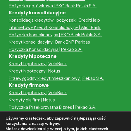
Pożyczka gotówkowa | PKO Bank Polski S.A.
Kredyty konsolidacyjne
Konsolidacja kredytów i pożyczek | CreditHelp
Internetowy Kredyt Konsolidacyjny | Alior Bank
Pożyczka konsolidacyjna | PKO Bank Polski S.A.
Kredyt konsolidacyjny | Bank BNP Paribas
Pożyczka Konsolidacyjna | Pekao S.A.
Kredyty hipoteczne
Kredyt hipoteczny | VeloBank
Kredyt hipoteczny | Notus
Przewygodny kredyt mieszkaniowy | Pekao S.A.
Kredyty firmowe
Kredyt hipoteczny | VeloBank
Kredyty dla firm | Notus
Pożyczka Przekorzystna Biznes | Pekao S.A.
Kredyt hipoteczny | Notus
Używamy ciasteczek, aby zapewnić najlepszą jakość
Przewygodny kredyt mieszkaniowy | Pekao S.A.
korzystania z naszej witryny.
Możesz dowiedzieć się więcej o tym, jakich ciasteczek