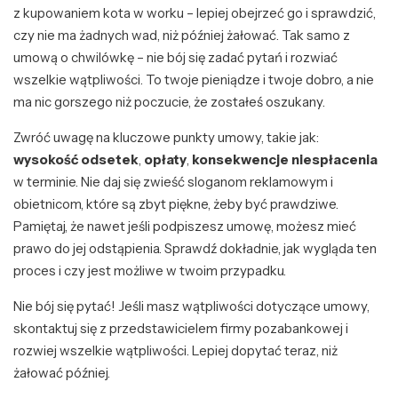
z kupowaniem kota w worku – lepiej obejrzeć go i sprawdzić,
czy nie ma żadnych wad, niż później żałować. Tak samo z
umową o chwilówkę – nie bój się zadać pytań i rozwiać
wszelkie wątpliwości. To twoje pieniądze i twoje dobro, a nie
ma nic gorszego niż poczucie, że zostałeś oszukany.
Zwróć uwagę na kluczowe punkty umowy, takie jak:
wysokość odsetek
,
opłaty
,
konsekwencje niespłacenia
w terminie. Nie daj się zwieść sloganom reklamowym i
obietnicom, które są zbyt piękne, żeby być prawdziwe.
Pamiętaj, że nawet jeśli podpiszesz umowę, możesz mieć
prawo do jej odstąpienia. Sprawdź dokładnie, jak wygląda ten
proces i czy jest możliwe w twoim przypadku.
Nie bój się pytać! Jeśli masz wątpliwości dotyczące umowy,
skontaktuj się z przedstawicielem firmy pozabankowej i
rozwiej wszelkie wątpliwości. Lepiej dopytać teraz, niż
żałować później.