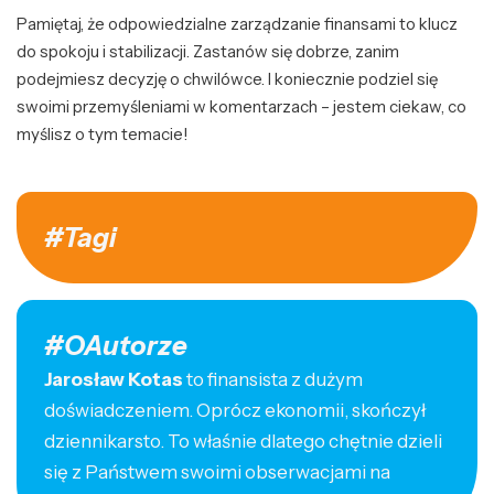
Pamiętaj, że odpowiedzialne zarządzanie finansami to klucz
do spokoju i stabilizacji. Zastanów się dobrze, zanim
podejmiesz decyzję o chwilówce. I koniecznie podziel się
swoimi przemyśleniami w komentarzach – jestem ciekaw, co
myślisz o tym temacie!
#Tagi
#OAutorze
Jarosław Kotas
to finansista z dużym
doświadczeniem. Oprócz ekonomii, skończył
dziennikarsto. To właśnie dlatego chętnie dzieli
się z Państwem swoimi obserwacjami na