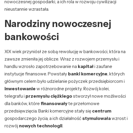
nowoczesnej gospodarki, a ich rola w rozwoju cywilizacji
nieustannie wzrastała.
Narodziny nowoczesnej
bankowości
XIX wiek przyniósł ze sobą rewolucję w bankowości, która na
zawsze zmieniła jej oblicze. Wraz z rozwojem przemysłu i
handlu wzrosło zapotrzebowanie na
kapitał
i zaufane
instytucje finansowe. Powstały
banki komercyjne
, których
głównym celem było udzielanie pożyczek przedsiębiorcom i
inwestowanie
w różnorodne projekty. Rozwój kolei,
telegrafu i
przemysłu ciężkiego
stworzył nowe możliwości
dla banków, które
finansowały
te przełomowe
przedsięwzięcia. Banki komercyjne stały się
centrum
gospodarczego życia, a ich działalność
stymulowała
wzrost i
rozwój
nowych technologii
.