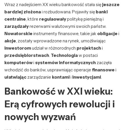
Wraz z nadejściem XX wieku bankowość stała się
jeszcze
bardziej złożona
i rozbudowana. Pojawiły się
banki
centralne
, które
regulaowały
politykę pieniężną i
zarządzały
rezerwami walutowymi swoich państw.
Nowatorskie
instrumenty finansowe, takie jak
obligacje
i
akcje
, zostały wprowadzone na rynek, umożliwiając
inwestorom
udział w różnorodnych
projektach
i
przedsiębiorstwach
.
Technologia
w postaci
komputerów
i
systemów informatycznych
zaczęła
wchodzić do banków, usprawniając operacje
finansowe
i
ułatwiając
zarządzanie
kontami
i
inwestycjami
.
Bankowość w XXI wieku:
Erą cyfrowych rewolucji i
nowych wyzwań