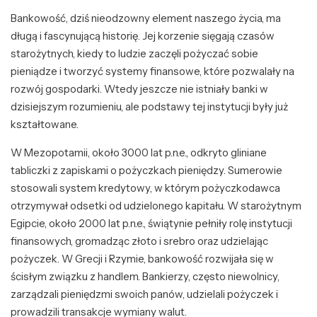
Bankowość, dziś nieodzowny element naszego życia, ma
długą i fascynującą historię. Jej korzenie sięgają czasów
starożytnych, kiedy to ludzie zaczęli pożyczać sobie
pieniądze i tworzyć systemy finansowe, które pozwalały na
rozwój gospodarki. Wtedy jeszcze nie istniały banki w
dzisiejszym rozumieniu, ale podstawy tej instytucji były już
kształtowane.
W Mezopotamii, około 3000 lat p.n.e., odkryto gliniane
tabliczki z zapiskami o pożyczkach pieniędzy. Sumerowie
stosowali system kredytowy, w którym pożyczkodawca
otrzymywał odsetki od udzielonego kapitału. W starożytnym
Egipcie, około 2000 lat p.n.e., świątynie pełniły rolę instytucji
finansowych, gromadząc złoto i srebro oraz udzielając
pożyczek. W Grecji i Rzymie, bankowość rozwijała się w
ścisłym związku z handlem. Bankierzy, często niewolnicy,
zarządzali pieniędzmi swoich panów, udzielali pożyczek i
prowadzili transakcje wymiany walut.