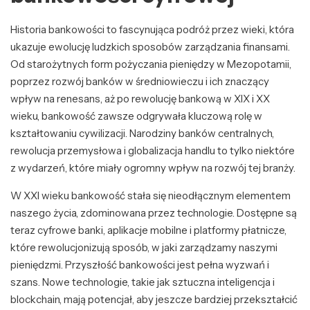
Historia bankowości to fascynująca podróż przez wieki, która
ukazuje ewolucję ludzkich sposobów zarządzania finansami.
Od starożytnych form pożyczania pieniędzy w Mezopotamii,
poprzez rozwój banków w średniowieczu i ich znaczący
wpływ na renesans, aż po rewolucję bankową w XIX i XX
wieku, bankowość zawsze odgrywała kluczową rolę w
kształtowaniu cywilizacji. Narodziny banków centralnych,
rewolucja przemysłowa i globalizacja handlu to tylko niektóre
z wydarzeń, które miały ogromny wpływ na rozwój tej branży.
W XXI wieku bankowość stała się nieodłącznym elementem
naszego życia, zdominowana przez technologie. Dostępne są
teraz cyfrowe banki, aplikacje mobilne i platformy płatnicze,
które rewolucjonizują sposób, w jaki zarządzamy naszymi
pieniędzmi. Przyszłość bankowości jest pełna wyzwań i
szans. Nowe technologie, takie jak sztuczna inteligencja i
blockchain, mają potencjał, aby jeszcze bardziej przekształcić