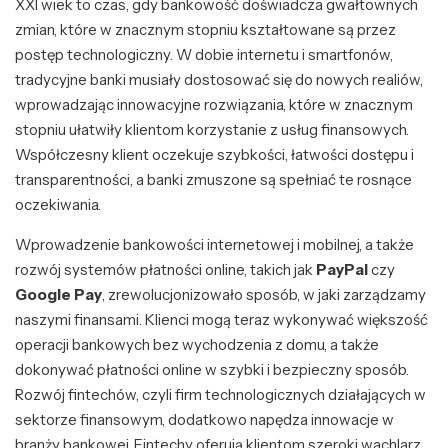
XXI wiek to czas, gdy bankowość doświadcza gwałtownych
zmian, które w znacznym stopniu kształtowane są przez
postęp technologiczny. W dobie internetu i smartfonów,
tradycyjne banki musiały dostosować się do nowych realiów,
wprowadzając innowacyjne rozwiązania, które w znacznym
stopniu ułatwiły klientom korzystanie z usług finansowych.
Współczesny klient oczekuje szybkości, łatwości dostępu i
transparentności, a banki zmuszone są spełniać te rosnące
oczekiwania.
Wprowadzenie bankowości internetowej i mobilnej, a także
rozwój systemów płatności online, takich jak
PayPal
czy
Google Pay
, zrewolucjonizowało sposób, w jaki zarządzamy
naszymi finansami. Klienci mogą teraz wykonywać większość
operacji bankowych bez wychodzenia z domu, a także
dokonywać płatności online w szybki i bezpieczny sposób.
Rozwój fintechów, czyli firm technologicznych działających w
sektorze finansowym, dodatkowo napędza innowacje w
branży bankowej. Fintechy oferują klientom szeroki wachlarz