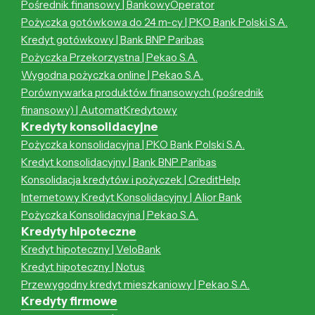
Pośrednik finansowy | BankowyOperator
Pożyczka gotówkowa do 24 m-cy | PKO Bank Polski S.A.
Kredyt gotówkowy | Bank BNP Paribas
Pożyczka Przekorzystna | Pekao S.A.
Wygodna pożyczka online | Pekao S.A.
Porównywarka produktów finansowych (pośrednik
finansowy) | AutomatKredytowy
Kredyty konsolidacyjne
Pożyczka konsolidacyjna | PKO Bank Polski S.A.
Kredyt konsolidacyjny | Bank BNP Paribas
Konsolidacja kredytów i pożyczek | CreditHelp
Internetowy Kredyt Konsolidacyjny | Alior Bank
Pożyczka Konsolidacyjna | Pekao S.A.
Kredyty hipoteczne
Kredyt hipoteczny | VeloBank
Kredyt hipoteczny | Notus
Przewygodny kredyt mieszkaniowy | Pekao S.A.
Kredyty firmowe