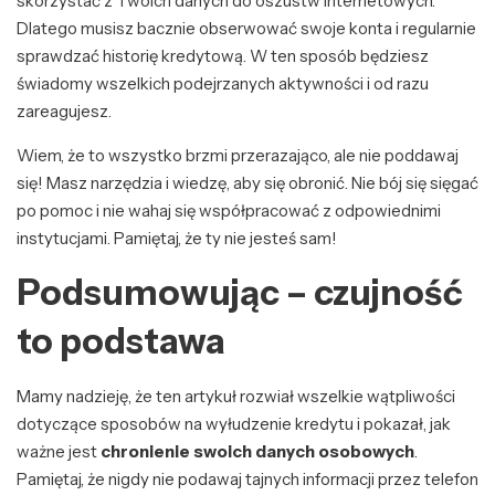
skorzystać z Twoich danych do oszustw internetowych.
Dlatego musisz bacznie obserwować swoje konta i regularnie
sprawdzać historię kredytową. W ten sposób będziesz
świadomy wszelkich podejrzanych aktywności i od razu
zareagujesz.
Wiem, że to wszystko brzmi przerazająco, ale nie poddawaj
się! Masz narzędzia i wiedzę, aby się obronić. Nie bój się sięgać
po pomoc i nie wahaj się współpracować z odpowiednimi
instytucjami. Pamiętaj, że ty nie jesteś sam!
Podsumowując – czujność
to podstawa
Mamy nadzieję, że ten artykuł rozwiał wszelkie wątpliwości
dotyczące sposobów na wyłudzenie kredytu i pokazał, jak
ważne jest
chronienie swoich danych osobowych
.
Pamiętaj, że nigdy nie podawaj tajnych informacji przez telefon