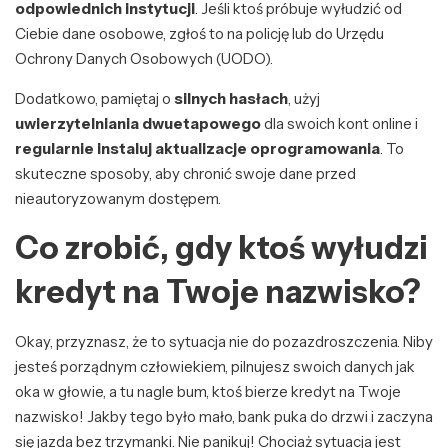
odpowiednich instytucji
. Jeśli ktoś próbuje wyłudzić od
Ciebie dane osobowe, zgłoś to na policję lub do Urzędu
Ochrony Danych Osobowych (UODO).
Dodatkowo, pamiętaj o
silnych hasłach
, użyj
uwierzytelniania dwuetapowego
dla swoich kont online i
regularnie instaluj aktualizacje oprogramowania
. To
skuteczne sposoby, aby chronić swoje dane przed
nieautoryzowanym dostępem.
Co zrobić, gdy ktoś wyłudzi
kredyt na Twoje nazwisko?
Okay, przyznasz, że to sytuacja nie do pozazdroszczenia. Niby
jesteś porządnym człowiekiem, pilnujesz swoich danych jak
oka w głowie, a tu nagle bum, ktoś bierze kredyt na Twoje
nazwisko! Jakby tego było mało, bank puka do drzwi i zaczyna
się jazda bez trzymanki. Nie panikuj! Chociaż sytuacja jest