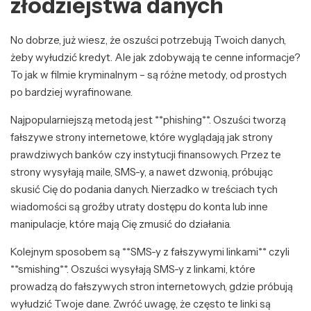
złodziejstwa danych
No dobrze, już wiesz, że oszuści potrzebują Twoich danych,
żeby wyłudzić kredyt. Ale jak zdobywają te cenne informacje?
To jak w filmie kryminalnym – są różne metody, od prostych
po bardziej wyrafinowane.
Najpopularniejszą metodą jest **phishing**. Oszuści tworzą
fałszywe strony internetowe, które wyglądają jak strony
prawdziwych banków czy instytucji finansowych. Przez te
strony wysyłają maile, SMS-y, a nawet dzwonią, próbując
skusić Cię do podania danych. Nierzadko w treściach tych
wiadomości są groźby utraty dostępu do konta lub inne
manipulacje, które mają Cię zmusić do działania.
Kolejnym sposobem są **SMS-y z fałszywymi linkami** czyli
**smishing**. Oszuści wysyłają SMS-y z linkami, które
prowadzą do fałszywych stron internetowych, gdzie próbują
wyłudzić Twoje dane. Zwróć uwagę, że często te linki są