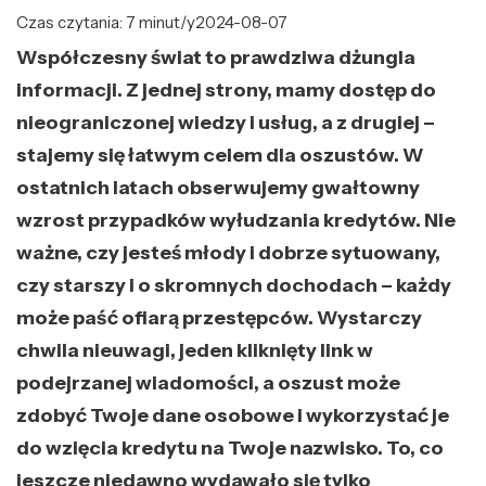
Czas czytania: 7 minut/y
2024-08-07
Współczesny świat to prawdziwa dżungla
informacji. Z jednej strony, mamy dostęp do
nieograniczonej wiedzy i usług, a z drugiej –
stajemy się łatwym celem dla oszustów. W
ostatnich latach obserwujemy gwałtowny
wzrost przypadków wyłudzania kredytów. Nie
ważne, czy jesteś młody i dobrze sytuowany,
czy starszy i o skromnych dochodach – każdy
może paść ofiarą przestępców. Wystarczy
chwila nieuwagi, jeden kliknięty link w
podejrzanej wiadomości, a oszust może
zdobyć Twoje dane osobowe i wykorzystać je
do wzięcia kredytu na Twoje nazwisko. To, co
jeszcze niedawno wydawało się tylko