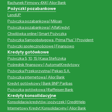
Rachunek Firmowy 4X4 | Alior Bank
Pożyczki pozabankowe
LendUP
Pożyczka pozabankowa | Miloan
Pożyczka pozabankowa | AlfaKredyt
Chwilówka online | Smart Pożyczka
Pożyczka Samoobsługowa „Prima Plus” | Provident
Pożyczki społecznościowe | Finansowo
Kredyty gotówkowe
Pożyczka 5, 10, 15 | Kasa Stefczyka
Pośrednik finansowy | AutomatKredytowy
Pożyczka Przekorzystna | Pekao S.A.
Pożyczka internetowa | Alior Bank
Kredyt gotówkowy | Bank BNP Paribas
Pożyczka gotówkowa | Raiffeisen Bank
Kredyty konsolidacyjne
Konsolidacja kredytów i pożyczek | CreditHelp
Internetowy Kredyt Konsolidacyjny | Alior Bank