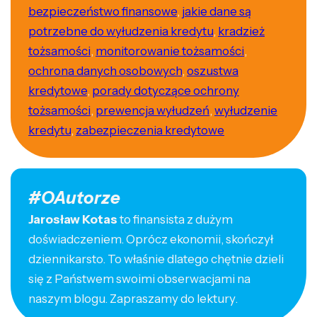
bezpieczeństwo finansowe
,
jakie dane są
potrzebne do wyłudzenia kredytu
,
kradzież
tożsamości
,
monitorowanie tożsamości
,
ochrona danych osobowych
,
oszustwa
kredytowe
,
porady dotyczące ochrony
tożsamości
,
prewencja wyłudzeń
,
wyłudzenie
kredytu
,
zabezpieczenia kredytowe
#OAutorze
Jarosław Kotas
to finansista z dużym
doświadczeniem. Oprócz ekonomii, skończył
dziennikarsto. To właśnie dlatego chętnie dzieli
się z Państwem swoimi obserwacjami na
naszym blogu. Zapraszamy do lektury.