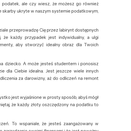
j podatek, ale czy wiesz, że możesz go również
iwe skarby ukryte w naszym systemie podatkowym,
ziale przeprowadzę Cię przez labirynt dostępnych
j, że każdy przypadek jest indywidualny, a ulgi
menty, aby stworzyć idealny obraz dla Twoich
 na dziecko. A może jesteś studentem i ponosisz
 dla Ciebie idealna. Jest jeszcze wiele innych
odliczenia za darowizny, aż do odliczeń na remont
ystko jest wyjaśnione w prosty sposób, abyś mógł
Pamiętaj, że każdy złoty oszczędzony na podatku to
czeń. To wspaniale, że jesteś zaangażowany w
ie zarządzanie swoimi finansami i to jest poważny