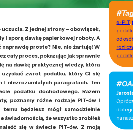
#Tag
e-PIT
,
uczucia. Z jednej strony – obowiązek,
podat
dy i sporą dawkę papierkowej roboty. A
od osó
ć naprawdę proste? Nie, nie żartuję! W
rozlic
ez cały proces, pokazując jak sprawnie
podat
 się na dawkę praktycznej wiedzy, która
 uzyskać zwrot podatku, który Ci się
 i niezrozumiałych paragrafach. Ten
#OA
iecie podatku dochodowego. Razem
Jarosł
ty, poznamy różne rodzaje PIT-ów i
Oprócz 
i temu będziesz mógł samodzielnie
dlateg
 ze świadomością, że wszystko zrobiłeś
na nas
naleźć się w świecie PIT-ów. Z moją