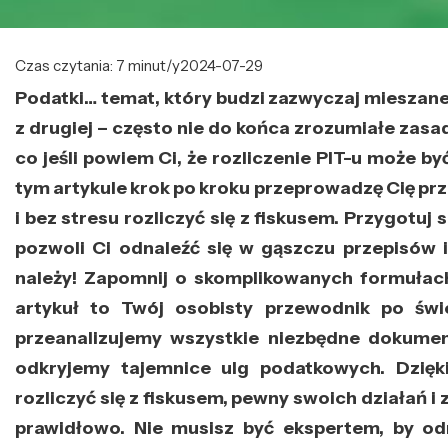
Czas czytania: 7 minut/y
2024-07-29
Podatki… temat, który budzi zazwyczaj mieszane 
z drugiej – często nie do końca zrozumiałe zasa
co jeśli powiem Ci, że rozliczenie PIT-u może by
tym artykule krok po kroku przeprowadzę Cię prz
i bez stresu rozliczyć się z fiskusem. Przygotuj
pozwoli Ci odnaleźć się w gąszczu przepisów i
należy! Zapomnij o skomplikowanych formułach
artykuł to Twój osobisty przewodnik po św
przeanalizujemy wszystkie niezbędne dokumen
odkryjemy tajemnice ulg podatkowych. Dzięk
rozliczyć się z fiskusem, pewny swoich działań i
prawidłowo. Nie musisz być ekspertem, by od