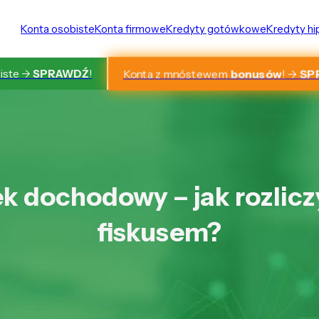
Konta osobiste
Konta firmowe
Kredyty gotówkowe
Kredyty h
Konta z mnóstewem
bonusów
! ->
SP
iste ->
SPRAWDŹ
!
k dochodowy – jak rozliczy
fiskusem?