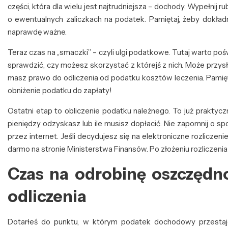
części, która dla wielu jest najtrudniejsza – dochody. Wypełnij
o ewentualnych zaliczkach na podatek. Pamiętaj, żeby dokładn
naprawdę ważne.
Teraz czas na „smaczki” – czyli ulgi podatkowe. Tutaj warto pośw
sprawdzić, czy możesz skorzystać z którejś z nich. Może przysłu
masz prawo do odliczenia od podatku kosztów leczenia. Pamięta
obniżenie podatku do zapłaty!
Ostatni etap to obliczenie podatku należnego. To już praktyc
pieniędzy odzyskasz lub ile musisz dopłacić. Nie zapomnij o spos
przez internet. Jeśli decydujesz się na elektroniczne rozliczen
darmo na stronie Ministerstwa Finansów. Po złożeniu rozliczenia
Czas na odrobinę oszczędno
odliczenia
Dotarłeś do punktu, w którym podatek dochodowy przestaje