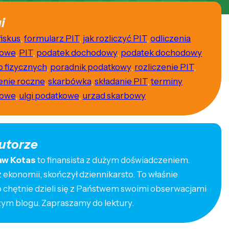
i
fiskus
,
formularz PIT
,
jak rozliczyć PIT
,
odliczenia
kowe
,
PIT
,
podatek dochodowy
,
podatek dochodowy
b fizycznych
,
poradnik podatkowy
,
rozliczenie PIT
,
zenie roczne
,
skarbówka
,
składanie PIT
,
terminy
kowe
,
ulgi podatkowe
,
urzad skarbowy
utorze
aw Kotas
to finansista z dużym doświadczeniem.
ekonomii, skończył dziennikarsto. To właśnie
o chętnie dzieli się z Państwem swoimi obserwacjami
zym blogu. Zapraszamy do lektury.