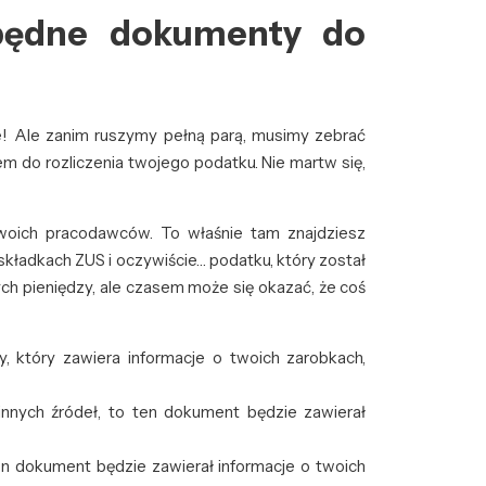
zbędne dokumenty do
e! Ale zanim ruszymy pełną parą, musimy zebrać
m do rozliczenia twojego podatku. Nie martw się,
oich pracodawców. To właśnie tam znajdziesz
 składkach ZUS i oczywiście… podatku, który został
ych pieniędzy, ale czasem może się okazać, że coś
który zawiera informacje o twoich zarobkach,
innych źródeł, to ten dokument będzie zawierał
ten dokument będzie zawierał informacje o twoich