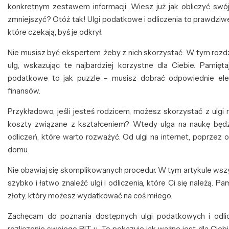
konkretnym zestawem informacji. Wiesz już jak obliczyć swó
zmniejszyć? Otóż tak! Ulgi podatkowe i odliczenia to prawdz
które czekają, byś je odkrył.
Nie musisz być ekspertem, żeby z nich skorzystać. W tym rozd
ulg, wskazując te najbardziej korzystne dla Ciebie. Pamięta
podatkowe to jak puzzle – musisz dobrać odpowiednie ele
finansów.
Przykładowo, jeśli jesteś rodzicem, możesz skorzystać z ulgi
koszty związane z kształceniem? Wtedy ulga na naukę będzie
odliczeń, które warto rozważyć. Od ulgi na internet, poprzez 
domu.
Nie obawiaj się skomplikowanych procedur. W tym artykule wsz
szybko i łatwo znaleźć ulgi i odliczenia, które Ci się należą. 
złoty, który możesz wydatkować na coś miłego.
Zachęcam do poznania dostępnych ulgi podatkowych i odli
rozliczenie swojego PIT-u. To pokazuje jak ważne jest dla Cieb