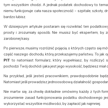
tym wszystkim chodzi. A jednak podatek dochodowy to temat, 
niemu funkcjonuje cała nasza społeczność – szpitale, szkoły, d
bardzo lubisz.
W dzisiejszym artykule postaram się rozwikłać ten podatkowy 
prosty i zrozumiały sposób. Nie musisz być ekspertem, by zr
zarobionej kasy.
Po pierwsze, musimy rozróżnić pojęcia, o których często się m
część naszego dochodu, którą przekazujemy państwu. To jak op
PIT
to natomiast formularz, który wypełniasz, by rozliczyć
pochodzi Twój dochód i jaka jest jego wysokość, będziesz miał d
Na przykład, jeśli jesteś pracownikiem, prawdopodobnie będz
Natomiast jeśli prowadzisz jednoosobową działalność gospodarc
Nie martw się, za chwilę dokładnie omówimy każdy z tych formu
zrozumienie zasad funkcjonowania podatku dochodowego jest
wykorzystać wszystkie możliwości, by zapłacić jak najmniej.