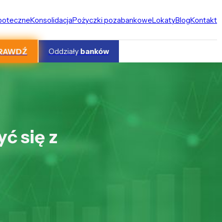
ipoteczne
Konsolidacja
Pożyczki pozabankowe
Lokaty
Blog
Kontakt
RAWDŹ
Oddziały
banków
ć się z