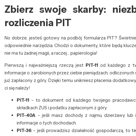
Zbierz swoje skarby: nie
rozliczenia PIT
No dobrze, jesteś gotowy na podbój formularza PIT? Świetni
odpowiednie narzędzia. Chodzi o dokumenty, które będą klucze
nie ma tu żadnej magii, a raczej… papierologia!
Pierwszą i najważniejszą rzeczą jest
PIT-11
od każdego z tw
informacje o zarobionych przez ciebie pieniądzach, odliczonych
już zapłacony z góry. Dzięki temu unikniesz płacenia dodatkow
ci się należy!
PIT-11
– to dokument od każdego twojego pracodawcy, 
składkach ZUS i podatku zapłaconym z góry.
PIT-40A
– jeśli masz dochody z najmu, dzierżawy lub 
informacje o tych dochodach.
PIT-36
– jeśli prowadzisz działalność gospodarczą, to 