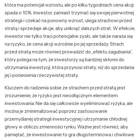
która ma potencjał wzrostu, ale po kilku tygodniach cena akcji
spada o 10%. Inwestor, zamiast trzymać się swojej pierwotnej
strategii i czekać na ponowny wzrost, ulega strachowi przed
stratą i sprzedaje akcje, aby uniknąć dalszych strat. W efekcie,
inwestor nie tylko traci potencjalne zyski, ale także naraża się
na ryzyko, że cena akcji wzrośnie po jej sprzedaży. Strach
przed stratą może również prowadzić do „efektu zagubiania”,
który polega na tym, że inwestorzy są bardziej skłonni do
utrzymania inwestycji, która przynosi straty, niż do sprzedania
jej i poniesienia rzeczywistej straty.
Kluczem do radzenia sobie ze strachem przed stratą jest
zrozumienie, że ryzyko jest nieodłącznym elementem
inwestowania. Nie da się całkowicie wyeliminować ryzyka, ale
można je zminimalizować poprzez zastosowanie
przemyślanej strategii inwestycyjnej i utrzymanie chłodnej
głowy w obliczu zmienności rynku. Ważne jest również, aby
pamiętać, że inwestowanie to gra długoterminowa i chwilowe