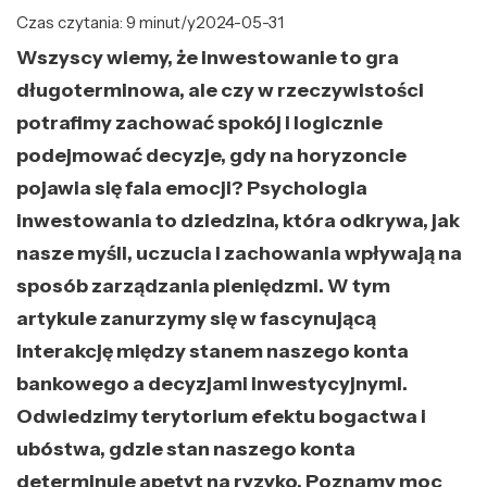
Czas czytania: 9 minut/y
2024-05-31
Wszyscy wiemy, że inwestowanie to gra
długoterminowa, ale czy w rzeczywistości
potrafimy zachować spokój i logicznie
podejmować decyzje, gdy na horyzoncie
pojawia się fala emocji? Psychologia
inwestowania to dziedzina, która odkrywa, jak
nasze myśli, uczucia i zachowania wpływają na
sposób zarządzania pieniędzmi. W tym
artykule zanurzymy się w fascynującą
interakcję między stanem naszego konta
bankowego a decyzjami inwestycyjnymi.
Odwiedzimy terytorium efektu bogactwa i
ubóstwa, gdzie stan naszego konta
determinuje apetyt na ryzyko. Poznamy moc