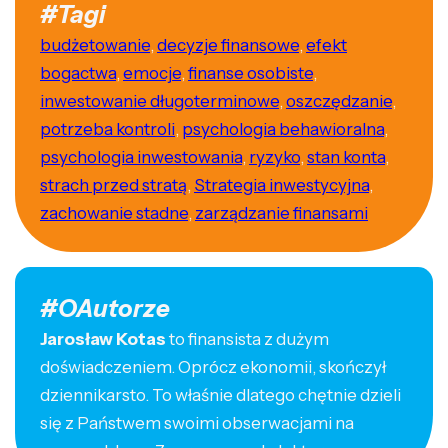
#Tagi
budżetowanie
,
decyzje finansowe
,
efekt
bogactwa
,
emocje
,
finanse osobiste
,
inwestowanie długoterminowe
,
oszczędzanie
,
potrzeba kontroli
,
psychologia behawioralna
,
psychologia inwestowania
,
ryzyko
,
stan konta
,
strach przed stratą
,
Strategia inwestycyjna
,
zachowanie stadne
,
zarządzanie finansami
#OAutorze
Jarosław Kotas
to finansista z dużym
doświadczeniem. Oprócz ekonomii, skończył
dziennikarsto. To właśnie dlatego chętnie dzieli
się z Państwem swoimi obserwacjami na