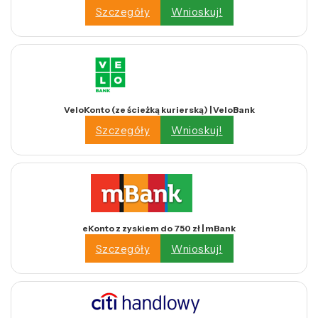
Szczegóły
Wnioskuj!
VeloKonto (ze ścieżką kurierską) | VeloBank
Szczegóły
Wnioskuj!
eKonto z zyskiem do 750 zł | mBank
Szczegóły
Wnioskuj!