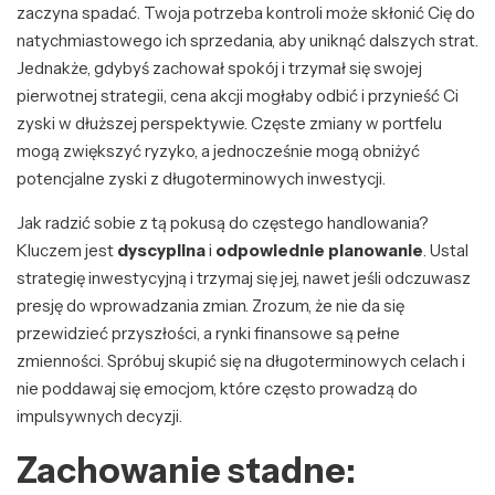
zaczyna spadać. Twoja potrzeba kontroli może skłonić Cię do
natychmiastowego ich sprzedania, aby uniknąć dalszych strat.
Jednakże, gdybyś zachował spokój i trzymał się swojej
pierwotnej strategii, cena akcji mogłaby odbić i przynieść Ci
zyski w dłuższej perspektywie. Częste zmiany w portfelu
mogą zwiększyć ryzyko, a jednocześnie mogą obniżyć
potencjalne zyski z długoterminowych inwestycji.
Jak radzić sobie z tą pokusą do częstego handlowania?
Kluczem jest
dyscyplina
i
odpowiednie planowanie
. Ustal
strategię inwestycyjną i trzymaj się jej, nawet jeśli odczuwasz
presję do wprowadzania zmian. Zrozum, że nie da się
przewidzieć przyszłości, a rynki finansowe są pełne
zmienności. Spróbuj skupić się na długoterminowych celach i
nie poddawaj się emocjom, które często prowadzą do
impulsywnych decyzji.
Zachowanie stadne: