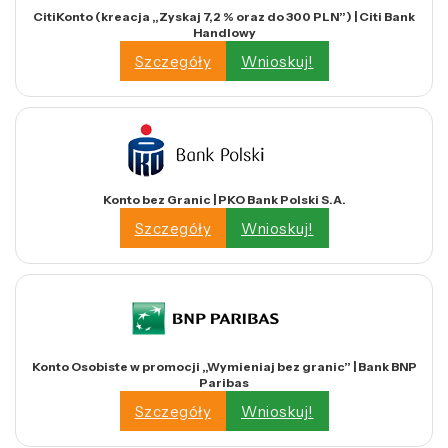
CitiKonto (kreacja „Zyskaj 7,2 % oraz do 300 PLN”) | Citi Bank
Handlowy
Szczegóły
Wnioskuj!
Konto bez Granic | PKO Bank Polski S.A.
Szczegóły
Wnioskuj!
Konto Osobiste w promocji „Wymieniaj bez granic” | Bank BNP
Paribas
Szczegóły
Wnioskuj!