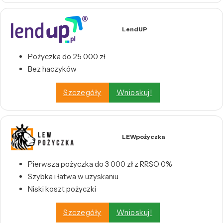
LendUP
Pożyczka do 25 000 zł
Bez haczyków
Szczegóły
Wnioskuj!
LEWpożyczka
Pierwsza pożyczka do 3 000 zł z RRSO 0%
Szybka i łatwa w uzyskaniu
Niski koszt pożyczki
Szczegóły
Wnioskuj!