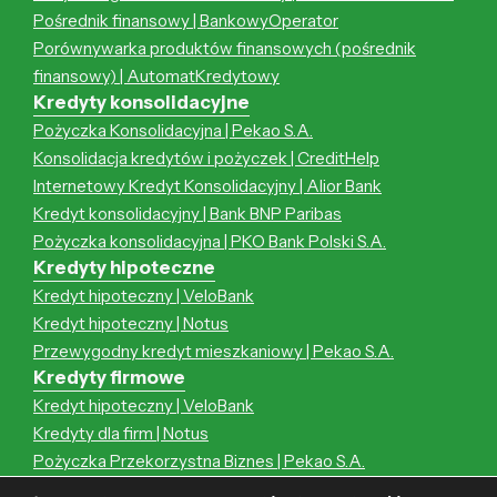
Pośrednik finansowy | BankowyOperator
Porównywarka produktów finansowych (pośrednik
finansowy) | AutomatKredytowy
Kredyty konsolidacyjne
Pożyczka Konsolidacyjna | Pekao S.A.
Konsolidacja kredytów i pożyczek | CreditHelp
Internetowy Kredyt Konsolidacyjny | Alior Bank
Kredyt konsolidacyjny | Bank BNP Paribas
Pożyczka konsolidacyjna | PKO Bank Polski S.A.
Kredyty hipoteczne
Kredyt hipoteczny | VeloBank
Kredyt hipoteczny | Notus
Przewygodny kredyt mieszkaniowy | Pekao S.A.
Kredyty firmowe
Kredyt hipoteczny | VeloBank
Kredyty dla firm | Notus
Pożyczka Przekorzystna Biznes | Pekao S.A.
Kredyt hipoteczny | Notus