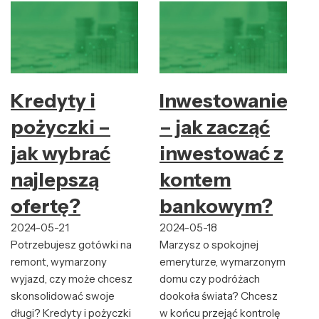
Kredyty i
Inwestowanie
pożyczki –
– jak zacząć
jak wybrać
inwestować z
najlepszą
kontem
ofertę?
bankowym?
2024-05-21
2024-05-18
Potrzebujesz gotówki na
Marzysz o spokojnej
remont, wymarzony
emeryturze, wymarzonym
wyjazd, czy może chcesz
domu czy podróżach
skonsolidować swoje
dookoła świata? Chcesz
długi? Kredyty i pożyczki
w końcu przejąć kontrolę