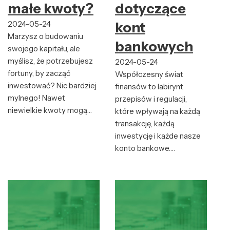
małe kwoty?
dotyczące
2024-05-24
kont
Marzysz o budowaniu
bankowych
swojego kapitału, ale
myślisz, że potrzebujesz
2024-05-24
fortuny, by zacząć
Współczesny świat
inwestować? Nic bardziej
finansów to labirynt
mylnego! Nawet
przepisów i regulacji,
niewielkie kwoty mogą…
które wpływają na każdą
transakcję, każdą
inwestycję i każde nasze
konto bankowe.…