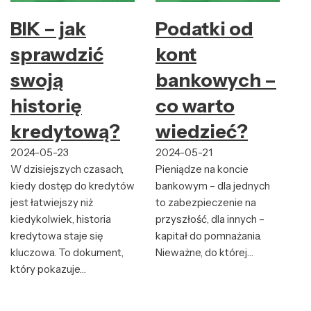
BIK – jak
Podatki od
sprawdzić
kont
swoją
bankowych –
historię
co warto
kredytową?
wiedzieć?
2024-05-23
2024-05-21
W dzisiejszych czasach,
Pieniądze na koncie
kiedy dostęp do kredytów
bankowym – dla jednych
jest łatwiejszy niż
to zabezpieczenie na
kiedykolwiek, historia
przyszłość, dla innych –
kredytowa staje się
kapitał do pomnażania.
kluczowa. To dokument,
Nieważne, do której…
który pokazuje…