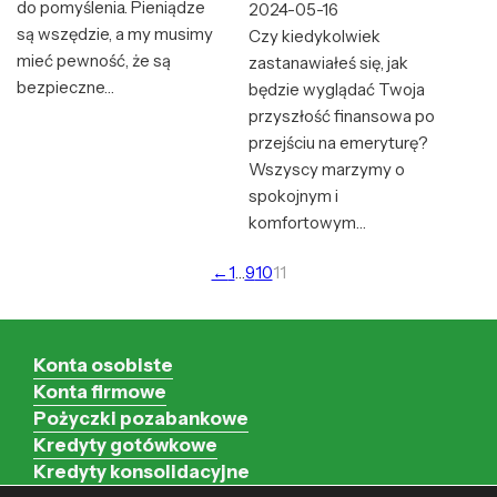
do pomyślenia. Pieniądze
2024-05-16
są wszędzie, a my musimy
Czy kiedykolwiek
mieć pewność, że są
zastanawiałeś się, jak
bezpieczne…
będzie wyglądać Twoja
przyszłość finansowa po
przejściu na emeryturę?
Wszyscy marzymy o
spokojnym i
komfortowym…
←
1
…
9
10
11
Konta osobiste
Konta firmowe
Pożyczki pozabankowe
Kredyty gotówkowe
Kredyty konsolidacyjne