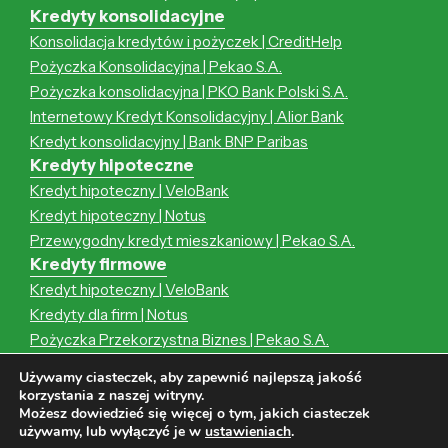
Kredyty konsolidacyjne
Konsolidacja kredytów i pożyczek | CreditHelp
Pożyczka Konsolidacyjna | Pekao S.A.
Pożyczka konsolidacyjna | PKO Bank Polski S.A.
Internetowy Kredyt Konsolidacyjny | Alior Bank
Kredyt konsolidacyjny | Bank BNP Paribas
Kredyty hipoteczne
Kredyt hipoteczny | VeloBank
Kredyt hipoteczny | Notus
Przewygodny kredyt mieszkaniowy | Pekao S.A.
Kredyty firmowe
Kredyt hipoteczny | VeloBank
Kredyty dla firm | Notus
Pożyczka Przekorzystna Biznes | Pekao S.A.
Kredyt hipoteczny | Notus
Używamy ciasteczek, aby zapewnić najlepszą jakość
Przewygodny kredyt mieszkaniowy | Pekao S.A.
korzystania z naszej witryny.
Możesz dowiedzieć się więcej o tym, jakich ciasteczek
używamy, lub wyłączyć je w
ustawieniach
.