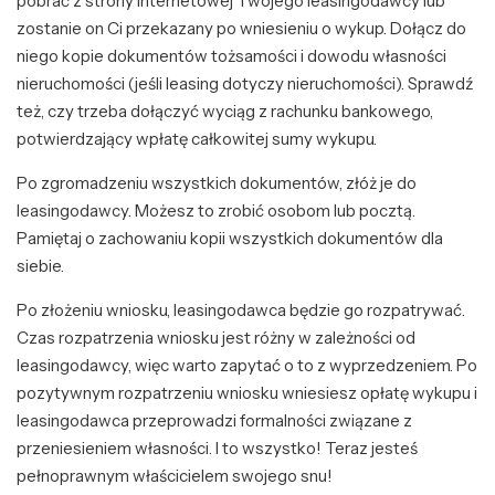
pobrać z strony internetowej Twojego leasingodawcy lub
zostanie on Ci przekazany po wniesieniu o wykup. Dołącz do
niego kopie dokumentów tożsamości i dowodu własności
nieruchomości (jeśli leasing dotyczy nieruchomości). Sprawdź
też, czy trzeba dołączyć wyciąg z rachunku bankowego,
potwierdzający wpłatę całkowitej sumy wykupu.
Po zgromadzeniu wszystkich dokumentów, złóż je do
leasingodawcy. Możesz to zrobić osobom lub pocztą.
Pamiętaj o zachowaniu kopii wszystkich dokumentów dla
siebie.
Po złożeniu wniosku, leasingodawca będzie go rozpatrywać.
Czas rozpatrzenia wniosku jest różny w zależności od
leasingodawcy, więc warto zapytać o to z wyprzedzeniem. Po
pozytywnym rozpatrzeniu wniosku wniesiesz opłatę wykupu i
leasingodawca przeprowadzi formalności związane z
przeniesieniem własności. I to wszystko! Teraz jesteś
pełnoprawnym właścicielem swojego snu!