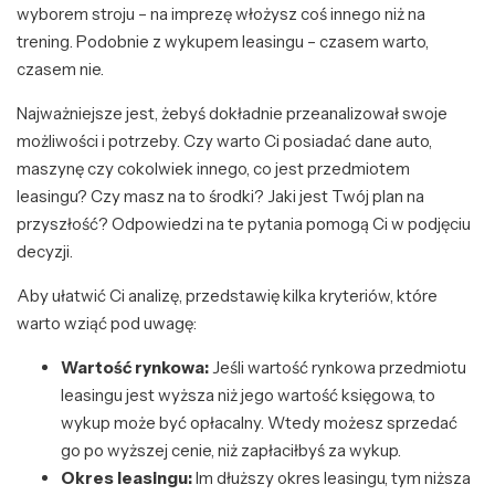
wyborem stroju – na imprezę włożysz coś innego niż na
trening. Podobnie z wykupem leasingu – czasem warto,
czasem nie.
Najważniejsze jest, żebyś dokładnie przeanalizował swoje
możliwości i potrzeby. Czy warto Ci posiadać dane auto,
maszynę czy cokolwiek innego, co jest przedmiotem
leasingu? Czy masz na to środki? Jaki jest Twój plan na
przyszłość? Odpowiedzi na te pytania pomogą Ci w podjęciu
decyzji.
Aby ułatwić Ci analizę, przedstawię kilka kryteriów, które
warto wziąć pod uwagę:
Wartość rynkowa:
Jeśli wartość rynkowa przedmiotu
leasingu jest wyższa niż jego wartość księgowa, to
wykup może być opłacalny. Wtedy możesz sprzedać
go po wyższej cenie, niż zapłaciłbyś za wykup.
Okres leasingu:
Im dłuższy okres leasingu, tym niższa