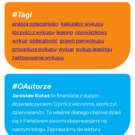
#Tagi
analiza opłacalności
,
kalkulator wykupu
,
korzyści z wykupu
,
leasing
,
obowiązkowy
wykup
,
opłacalność
,
prawo pierwokupu
,
procedura wykupu
,
wykup
,
wykup leasingu
,
zastosowanie wykupu
#OAutorze
Jarosław Kotas
to finansista z dużym
doświadczeniem. Oprócz ekonomii, skończył
dziennikarsto. To właśnie dlatego chętnie dzieli
się z Państwem swoimi obserwacjami na
naszym blogu. Zapraszamy do lektury.