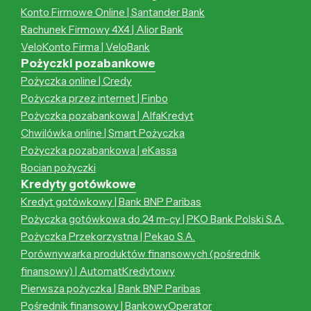
Konto Firmowe Online | Santander Bank
Rachunek Firmowy 4X4 | Alior Bank
VeloKonto Firma | VeloBank
Pożyczki pozabankowe
Pożyczka online | Credy
Pożyczka przez internet | Finbo
Pożyczka pozabankowa | AlfaKredyt
Chwilówka online | Smart Pożyczka
Pożyczka pozabankowa | eKassa
Bocian pożyczki
Kredyty gotówkowe
Kredyt gotówkowy | Bank BNP Paribas
Pożyczka gotówkowa do 24 m-cy | PKO Bank Polski S.A.
Pożyczka Przekorzystna | Pekao S.A.
Porównywarka produktów finansowych (pośrednik
finansowy) | AutomatKredytowy
Pierwsza pożyczka | Bank BNP Paribas
Pośrednik finansowy | BankowyOperator