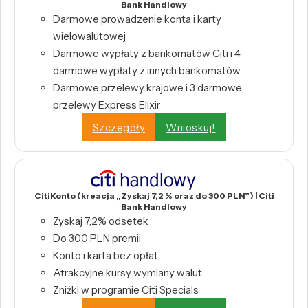
Bank Handlowy
Darmowe prowadzenie konta i karty
wielowalutowej
Darmowe wypłaty z bankomatów Citi i 4
darmowe wypłaty z innych bankomatów
Darmowe przelewy krajowe i 3 darmowe
przelewy Express Elixir
Szczegóły
Wnioskuj!
CitiKonto (kreacja „Zyskaj 7,2 % oraz do 300 PLN”) | Citi
Bank Handlowy
Zyskaj 7,2% odsetek
Do 300 PLN premii
Konto i karta bez opłat
Atrakcyjne kursy wymiany walut
Zniżki w programie Citi Specials