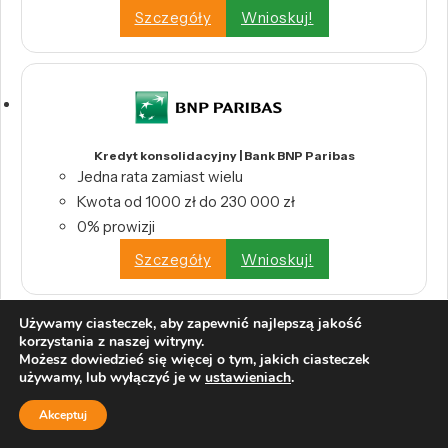
Szczegóły
Wnioskuj!
Kredyt konsolidacyjny | Bank BNP Paribas
Jedna rata zamiast wielu
Kwota od 1000 zł do 230 000 zł
0% prowizji
Szczegóły
Wnioskuj!
Używamy ciasteczek, aby zapewnić najlepszą jakość
korzystania z naszej witryny.
Możesz dowiedzieć się więcej o tym, jakich ciasteczek
używamy, lub wyłączyć je w
ustawieniach
.
Internetowy Kredyt Konsolidacyjny | Alior Bank
Akceptuj
Wysoka kwota kredytu – nawet 200 000 zł
Długi okres spłaty – do 10 lat